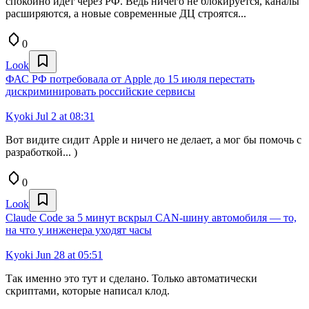
спокойно идет через РФ. Ведь ничего не блокируется, каналы
расширяются, а новые современные ДЦ строятся...
0
Look
ФАС РФ потребовала от Apple до 15 июля перестать
дискриминировать российские сервисы
Kyoki
Jul 2 at 08:31
Вот видите сидит Apple и ничего не делает, а мог бы помочь с
разработкой... )
0
Look
Claude Code за 5 минут вскрыл CAN-шину автомобиля — то,
на что у инженера уходят часы
Kyoki
Jun 28 at 05:51
Так именно это тут и сделано. Только автоматически
скриптами, которые написал клод.