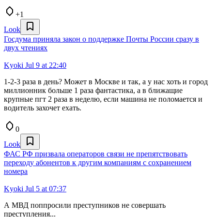
+1
Look
Госдума приняла закон о поддержке Почты России сразу в
двух чтениях
Kyoki
Jul 9 at 22:40
1-2-3 раза в день? Может в Москве и так, а у нас хоть и город
миллионник больше 1 раза фантастика, а в ближащие
крупные пгт 2 раза в неделю, если машина не поломается и
водитель захочет ехать.
0
Look
ФАС РФ призвала операторов связи не препятствовать
переходу абонентов к другим компаниям с сохранением
номера
Kyoki
Jul 5 at 07:37
А МВД поппросили преступников не совершать
преступления...