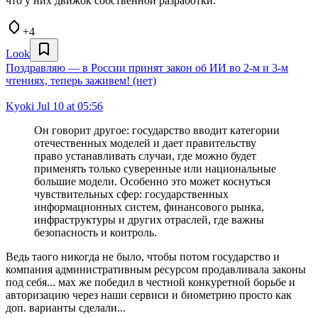
что у них движок собственной разработки.
+4
Look
Поздравляю — в России принят закон об ИИ во 2-м и 3-м
чтениях, теперь заживем! (нет)
Kyoki
Jul 10 at 05:56
Он говорит другое: государство вводит категории
отечественных моделей и дает правительству
право устанавливать случаи, где можно будет
применять только суверенные или национальные
большие модели. Особенно это может коснуться
чувствительных сфер: государственных
информационных систем, финансового рынка,
инфраструктуры и других отраслей, где важны
безопасность и контроль.
Ведь таого никогда не было, чтобы потом государство и
компания административным ресурсом продавливала законы
под себя... мах же победил в честной конкуретной борьбе и
авторизацию через наши сервиси и биометрию просто как
доп. варианты сделали...