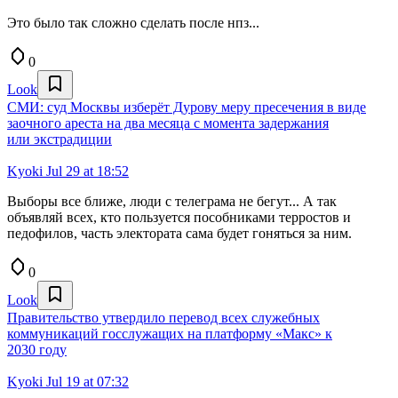
Это было так сложно сделать после нпз...
0
Look
СМИ: суд Москвы изберёт Дурову меру пресечения в виде
заочного ареста на два месяца с момента задержания
или экстрадиции
Kyoki
Jul 29 at 18:52
Выборы все ближе, люди с телеграма не бегут... А так
объявляй всех, кто пользуется пособниками терростов и
педофилов, часть электората сама будет гоняться за ним.
0
Look
Правительство утвердило перевод всех служебных
коммуникаций госслужащих на платформу «Макс» к
2030 году
Kyoki
Jul 19 at 07:32