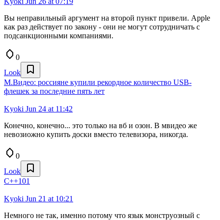
Kyoki
Jun 26 at 07:19
Вы неправильный аргумент на второй пункт привели. Apple
как раз действует по закону - они не могут сотрудничать с
подсанкционными компаниями.
0
Look
М.Видео: россияне купили рекордное количество USB-
флешек за последние пять лет
Kyoki
Jun 24 at 11:42
Конечно, конечно... это только на вб и озон. В мвидео же
невозиожно купить доски вместо телевизора, никогда.
0
Look
C++101
Kyoki
Jun 21 at 10:21
Немного не так, именно потому что язык монструозный с