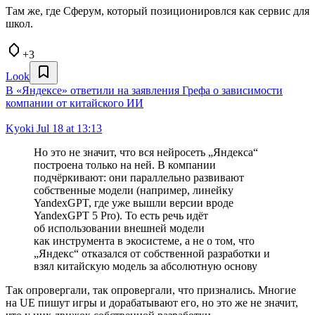
Там же, где Сферум, который позиционировлся как сервис для
школ.
+3
Look
В «Яндексе» ответили на заявления Грефа о зависимости
компании от китайского ИИ
Kyoki
Jul 18 at 13:13
Но это не значит, что вся нейросеть „Яндекса“
построена только на ней. В компании
подчёркивают: они параллельно развивают
собственные модели (например, линейку
YandexGPT, где уже вышли версии вроде
YandexGPT 5 Pro). То есть речь идёт
об использовании внешней модели
как инструмента в экосистеме, а не о том, что
„Яндекс“ отказался от собственной разработки и
взял китайскую модель за абсолютную основу
Так опровергали, так опровергали, что признались. Многие
на UE пишут игры и дорабатывают его, но это же не значит,