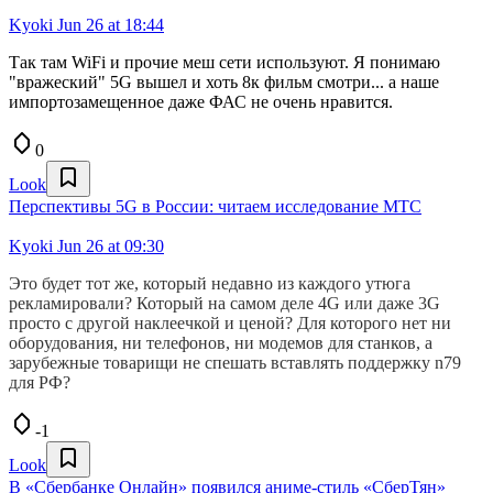
Kyoki
Jun 26 at 18:44
Так там WiFi и прочие меш сети используют. Я понимаю
"вражеский" 5G вышел и хоть 8к фильм смотри... а наше
импортозамещенное даже ФАС не очень нравится.
0
Look
Перспективы 5G в России: читаем исследование МТС
Kyoki
Jun 26 at 09:30
Это будет тот же, который недавно из каждого утюга
рекламировали? Который на самом деле 4G или даже 3G
просто с другой наклеечкой и ценой? Для которого нет ни
оборудования, ни телефонов, ни модемов для станков, а
зарубежные товарищи не спешать вставлять поддержку n79
для РФ?
-1
Look
В «Сбербанке Онлайн» появился аниме-стиль «СберТян»