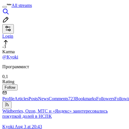
All streams
Login
-3
Karma
@Kyoki
Программист
0,1
Rating
Follow
Profile
Articles
Posts
News
Comments
723
Bookmarks
Followers
Followi
Wildberries, Ozon, МТС и «Яндекс» заинтересовались
покупкой долей в НСПК
Kyoki
Aug 3 at 20:43