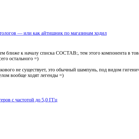
етологов — или как айтишник по магазинам ходил
ем ближе к началу списка СОСТАВ:, тем этого компонента в това
сего остального =)
 такового не существует, это обычный шампунь, под видом гиге
елом вообще ходят легенды =)
ров с частотой до 5,0 ГГц