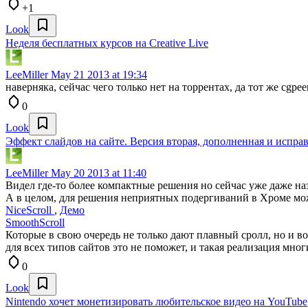
+1
Look
Неделя бесплатных курсов на Сreative Live
LeeMiller
May 21 2013 at 19:34
наверняка, сейчас чего только нет на торрентах, да тот же cgpe
0
Look
Эффект слайдов на сайте. Версия вторая, дополненная и испра
LeeMiller
May 20 2013 at 11:40
Видел где-то более компактные решения но сейчас уже даже н
А в целом, для решения неприятных подергиваний в Хроме мо
NiceScroll
,
Демо
SmoothScroll
Которые в свою очередь не только дают плавный сролл, но и 
для всех типов сайтов это не поможет, и такая реализация мно
0
Look
Nintendo хочет монетизировать любительское видео на YouTube