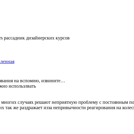
ers рассадник дизайнерских курсов
вленная
азвания на вспомню, извините…
жно использлвать
во многих случаях решают неприятную проблему с постоянным п
гих так же раздражает изза непривычности реагирования на колес