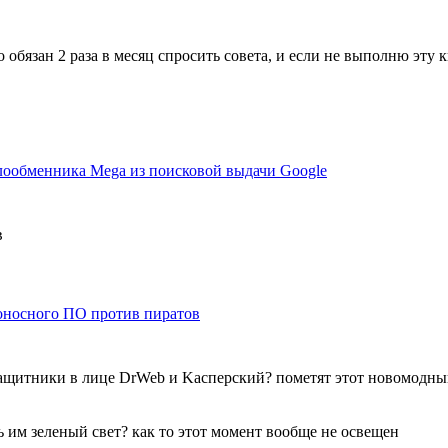
обязан 2 раза в месяц спросить совета, и если не выполню эту кв
йлообменника Mega из поисковой выдачи Google
в
оносного ПО против пиратов
защитники в лице DrWeb и Kасперский? пометят этот новомодный
ь им зеленый свет? как то этот момент вообще не освещен