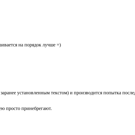
аивается на порядок лучше =)
аранее установленным текстом) и производится попытка последо
ею просто принебрегают.