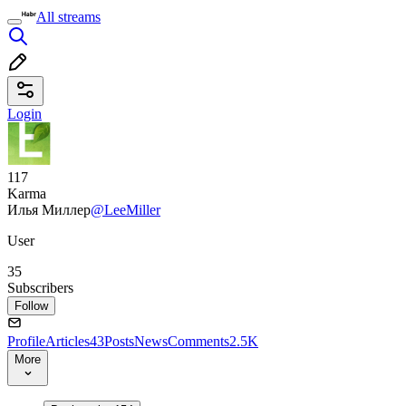
All streams
Login
117
Karma
Илья Миллер
@LeeMiller
User
35
Subscribers
Follow
Profile
Articles
43
Posts
News
Comments
2.5K
More