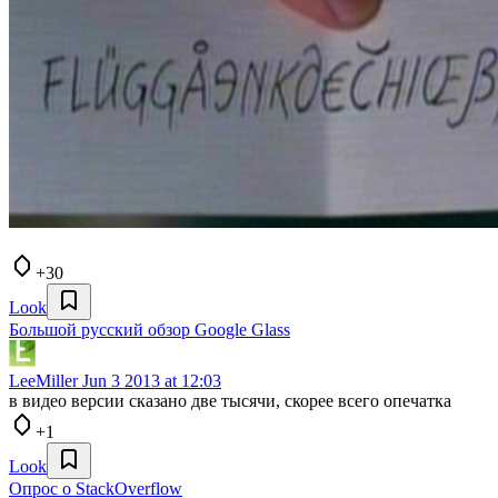
+30
Look
Большой русский обзор Google Glass
LeeMiller
Jun 3 2013 at 12:03
в видео версии сказано две тысячи, скорее всего опечатка
+1
Look
Опрос о StackOverflow