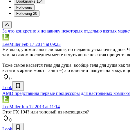
Bookmarks
154
Followers
Following
20
За что конкретно я ненавижу некоторых отдельно взятых марк
LeeMiller
Feb 17 2014 at 09:23
Не знаю, упоминалось ли выше, но недавно узнал очевидное: Ч
там на самом последнем месте и чуть ли не не сотая процента в
Тоже самое касается геля для душа, вообще геля для душа как
кстати в армии моют Танки =) а о влиянии шапуня на кожу, в ц
0
Look
AMD представила первые процессоры для настольных компьюте
LeeMiller
Jun 12 2013 at 11:14
Этот FX 194? или топовый из имеющихся?
0
Look