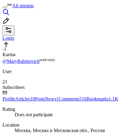
All streams
Login
-1
Karma
read⁠-⁠only
@MaryRabinovich
User
21
Subscribers
Profile
Articles
18
Posts
News
1
Comments
516
Bookmarks
1.1K
Rating
Does not participate
Location
Москва, Москва и Московская обл., Россия