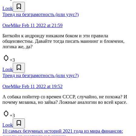
Look
Тренд на безграмотность (или узус?)
OneMike
Feb 11 2022 at 21:59
Биткойн к андроиду никаким боком и эти правила
общеизвестны. Давайте тогда писать маининг и блокчеин,
логика же, да?
+3
Look
Тренд на безграмотность (или узус?)
OneMike
Feb 11 2022 at 19:52
А собака пойнтер со времен СССР, случайно, не похожа? И
почему мозаика, но зайка? Ложные аналогии во всей красе.
+3
Look
10 самых безумных историй 2021 года из мира финансов: