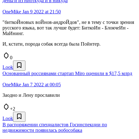
деньги из ниоткуда и в никуда
OneMike
Jan 9 2022 at 21:50
"биткоЙновых воЙнов-андроЙдов", не в тему с точки зрения
русского языка, вот так лучше будет: БиткоИн - БлокчеИн -
МаИнинг.
И, кстати, порода собак всегда была Пойнтер.
0
Look
Основанный россиянами стартап Miro оценили в $17,5 млрд
OneMike
Jan 7 2022 at 00:05
Заодно и Лену прославили
+2
Look
В распоряжении специалистов Госинспекции по
недвижимости появилась робособака