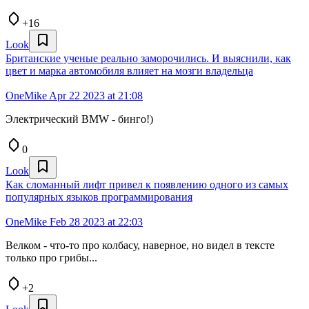
+16
Look
Британские ученые реально заморочились. И выяснили, как
цвет и марка автомобиля влияет на мозги владельца
OneMike
Apr 22 2023 at 21:08
Электрический BMW - бинго!)
0
Look
Как сломанный лифт привел к появлению одного из самых
популярных языков программирования
OneMike
Feb 28 2023 at 22:03
Велком - что-то про колбасу, наверное, но видел в тексте
только про грибы...
+2