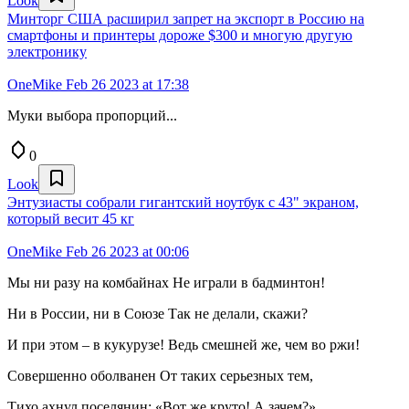
Look
Минторг США расширил запрет на экспорт в Россию на
смартфоны и принтеры дороже $300 и многую другую
электронику
OneMike
Feb 26 2023 at 17:38
Муки выбора пропорций...
0
Look
Энтузиасты собрали гигантский ноутбук с 43" экраном,
который весит 45 кг
OneMike
Feb 26 2023 at 00:06
Мы ни разу на комбайнах Не играли в бадминтон!
Ни в России, ни в Союзе Так не делали, скажи?
И при этом – в кукурузе! Ведь смешней же, чем во ржи!
Совершенно оболванен От таких серьезных тем,
Тихо ахнул поселянин: «Вот же круто! А зачем?»