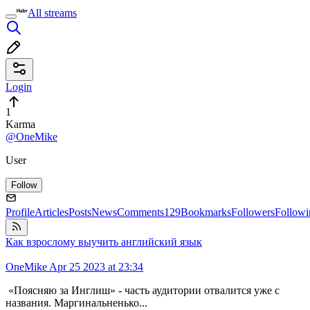
All streams
Login
1
Karma
@OneMike
User
Follow
Profile
Articles
Posts
News
Comments
129
Bookmarks
Followers
Followi
Как взрослому выучить английский язык
OneMike
Apr 25 2023 at 23:34
«Поясняю за Инглиш» - часть аудитории отвалится уже с
названия. Маргинальненько...