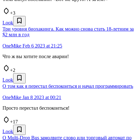
+3
Look
Три уровня биохакинга. Как можно снова стать 18-летним за
$2 млн в год
OneMike
Feb 6 2023 at 21:25
Что ж вы хотите после аварии!
+2
Look
О том как я перестал беспокоиться и начал программировать
OneMike
Jan 8 2023 at 00:21
Просто перестал беспокоиться!
+17
Look
О Multi-Drop Bus замолвите слово или торговый автомат по