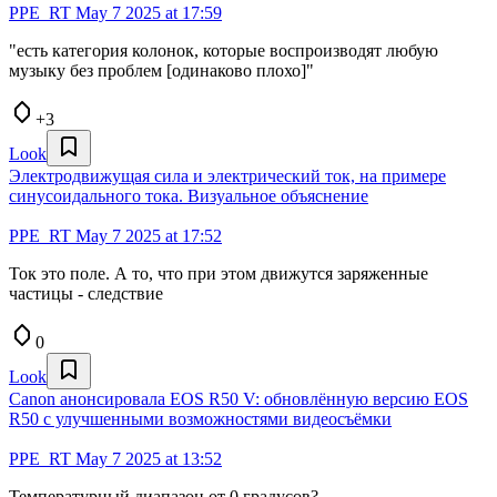
PPE_RT
May 7 2025 at 17:59
"есть категория колонок, которые воспроизводят любую
музыку без проблем [одинаково плохо]"
+3
Look
Электродвижущая сила и электрический ток, на примере
синусоидального тока. Визуальное объяснение
PPE_RT
May 7 2025 at 17:52
Ток это поле. А то, что при этом движутся заряженные
частицы - следствие
0
Look
Canon анонсировала EOS R50 V: обновлённую версию EOS
R50 с улучшенными возможностями видеосъёмки
PPE_RT
May 7 2025 at 13:52
Температурный диапазон от 0 градусов?