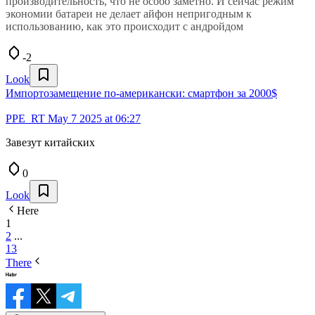
производительность, что не особо заметно. И сейчас режим
экономии батареи не делает айфон непригодным к
использованию, как это происходит с андройдом
-2
Look
Импортозамещение по-американски: смартфон за 2000$
PPE_RT
May 7 2025 at 06:27
Завезут китайских
0
Look
Here
1
2
...
13
There