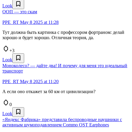
Look
ООП — это скам
PPE_RT
May 8 2025 at 11:28
Тут должна быть картинка с профессором фортраном: делай
хорошо и будет хорошо. Отличная теория, да.
+3
Look
Моноколесо? — дайте два! И почему для меня это идеальный
транспорт
PPE_RT
May 8 2025 at 11:20
А если оно откажет за 60 км от цивилизации?
0
Look
«Яндекс Фабрика» представила беспроводные наушники с
активным шумоподавлением Commo OST Earphones