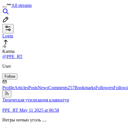
All streams
Login
-6
Karma
@PPE_RT
User
Follow
Profile
Articles
Posts
News
Comments
257
Bookmarks
Followers
Followi
Творческая утилизация клавиатур
PPE_RT
May 11 2025 at 06:58
Негры ночью уголь ....