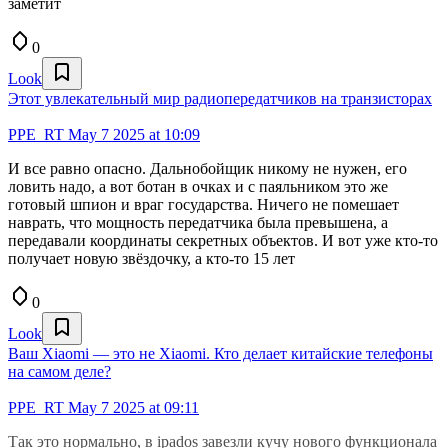
заметит
0
Look
Этот увлекательный мир радиопередатчиков на транзисторах
PPE_RT
May 7 2025 at 10:09
И все равно опасно. Дальнобойщик никому не нужен, его
ловить надо, а вот ботан в очках и с паяльником это же
готовый шпион и враг государства. Ничего не помешает
наврать, что мощность передатчика была превышена, а
передавали координаты секретных объектов. И вот уже кто-то
получает новую звёздочку, а кто-то 15 лет
0
Look
Ваш Xiaomi — это не Xiaomi. Кто делает китайские телефоны
на самом деле?
PPE_RT
May 7 2025 at 09:11
Так это нормально, в ipados завезли кучу нового функционала