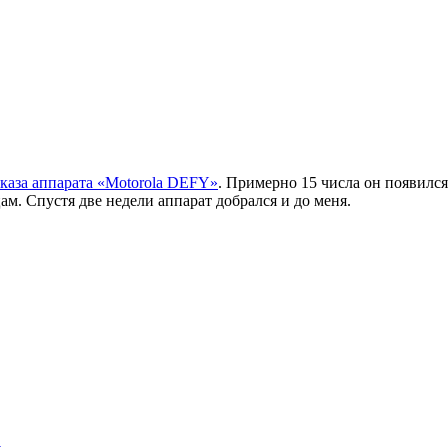
аказа аппарата «Motorola DEFY»
. Примерно 15 числа он появилс
м. Спустя две недели аппарат добрался и до меня.
а