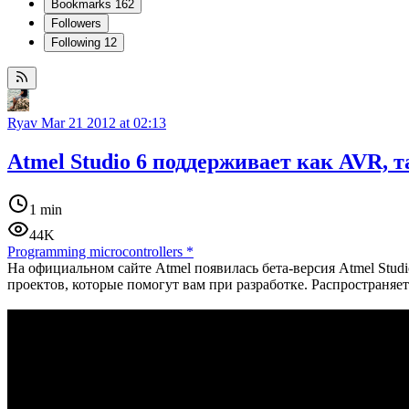
Bookmarks
162
Followers
Following
12
Ryav
Mar 21 2012 at 02:13
Atmel Studio 6 поддерживает как AVR, 
1 min
44K
Programming microcontrollers
*
На официальном сайте Atmel появилась бета-версия Atmel Stud
проектов, которые помогут вам при разработке. Распространяет