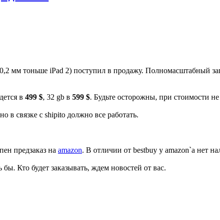
на 0,2 мм тоньше iPad 2) поступил в продажу. Полномасштабный 
дется в
499 $
, 32 gb в
599 $
. Будьте осторожны, при стоимости н
о в связке с shipito должно все работать.
упен предзаказ на
amazon
. В отличии от bestbuy у amazon`а нет н
 бы. Кто будет заказывать, ждем новостей от вас.