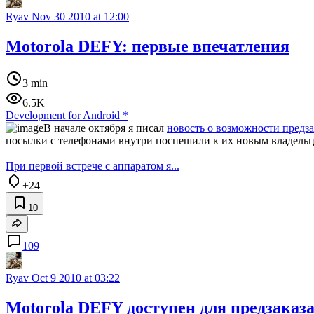
Ryav
Nov 30 2010 at 12:00
Motorola DEFY: первые впечатления
3 min
6.5K
Development for Android
*
В начале октября я писал
новость о возможности предз
посылки с телефонами внутри поспешили к их новым владельца
При первой встрече с аппаратом я...
+24
10
109
Ryav
Oct 9 2010 at 03:22
Motorola DEFY доступен для предзаказ