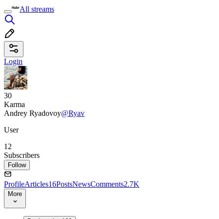
All streams
Login
30
Karma
Andrey Ryadovoy
@Ryav
User
12
Subscribers
Follow
Profile
Articles
16
Posts
News
Comments
2.7K
More