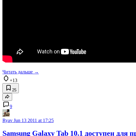
Читать дальше →
+13
25
9
Ryav
Jun 13 2011 at 17:25
Samsung Galaxy Tab 10.1 доступен для п