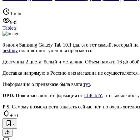
1 min
935
Tablets
8 июня Samsung Galaxy Tab 10.1 (да, это тот самый, который 
bestbuy
планшет доступен для предзаказа.
Доступны 2 цвета: белый и металлик. Объем памяти 16 gb обой
Доставка напрямую в Россию
с
из магазина не осуществляется, н
Информация о предзаказе была взята
тут
.
UPD.
Появилась доп. информация от
LbICbIY
, что так же дост
P.S.
Самому возможности заказать сейчас нет, но очень хотелось
+10
4