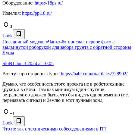
Оборудование:
https://18ps.ru/
Изделия:
https://ppi18.ru/
0
Look
Посадочный модуль «Чанъэ-6» прислал первое фото с
выдвинутой роборукой для забора грунта с обратной стороны
Луны
SloN1
Jun 3 2024 at 10:05
Вот тут про стороны Луны:
https://habr.com/ru/articles/728902/
Думаю, что особенность этого проекта не в робототехнике
(руке), а в связи. Там как минимум один спутник-
ретранслятор должен быть, что бы видеть одновременно (т.е.
передавать сигнал) и Землю и этот лунный зонд.
+1
Look
Что не так с техническими собеседованиями в IT?