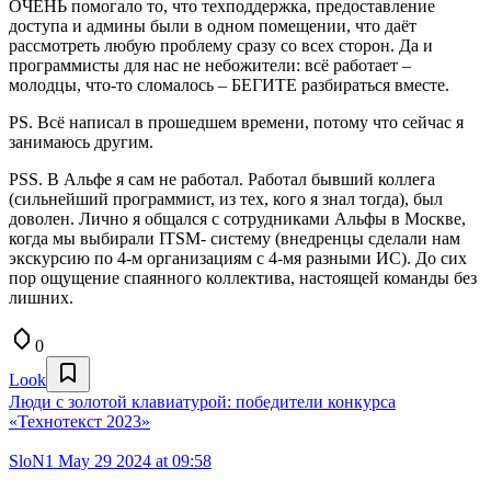
ОЧЕНЬ помогало то, что техподдержка, предоставление
доступа и админы были в одном помещении, что даёт
рассмотреть любую проблему сразу со всех сторон. Да и
программисты для нас не небожители: всё работает –
молодцы, что-то сломалось – БЕГИТЕ разбираться вместе.
PS. Всё написал в прошедшем времени, потому что сейчас я
занимаюсь другим.
PSS. В Альфе я сам не работал. Работал бывший коллега
(сильнейший программист, из тех, кого я знал тогда), был
доволен. Лично я общался с сотрудниками Альфы в Москве,
когда мы выбирали ITSM- систему (внедренцы сделали нам
экскурсию по 4-м организациям с 4-мя разными ИС). До сих
пор ощущение спаянного коллектива, настоящей команды без
лишних.
0
Look
Люди с золотой клавиатурой: победители конкурса
«Технотекст 2023»
SloN1
May 29 2024 at 09:58