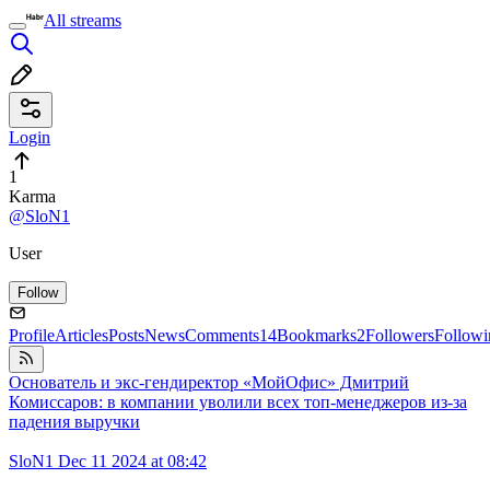
All streams
Login
1
Karma
@SloN1
User
Follow
Profile
Articles
Posts
News
Comments
14
Bookmarks
2
Followers
Followi
Основатель и экс-гендиректор «МойОфис» Дмитрий
Комиссаров: в компании уволили всех топ-менеджеров из-за
падения выручки
SloN1
Dec 11 2024 at 08:42