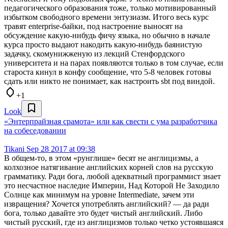
педагогического образования тоже, только мотивированный
избытком свободного времени энтузиазм. Итого весь курс
травят enterprise-байки, под настроение выносят на
обсуждение какую-нибудь фичу языка, но обычно в начале
курса просто выдают накодить какую-нибудь баянистую
задачку, скомунижженую из лекций Стенфордского
университета и на парах появляются только в том случае, если
староста кинул в конфу сообщение, что 5-8 человек готовы
сдать или никто не понимает, как настроить sbt под виндой.
+1
Look
«Энтерпрайзная срамота» или как свести с ума разработчика
на собеседовании
Tikani
Sep 28 2017 at 09:38
В общем-то, в этом «рунглише» бесят не англицизмы, а
колхозное натягивание английских корней слов на русскую
грамматику. Ради бога, любой адекватный программист знает
это несчастное наследие Империи, Над Которой Не Заходило
Солнце как минимум на уровне Intermediate, зачем эти
извращения? Хочется употреблять английский? — да ради
бога, только давайте это будет чистый английский. Либо
чистый русский, где из англицизмов только четко устоявшаяся