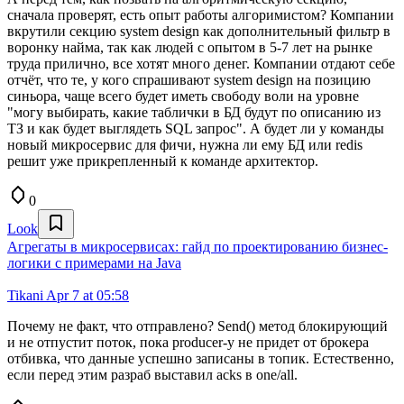
сначала проверят, есть опыт работы алгоримистом? Компании
вкрутили секцию system design как дополнительный фильтр в
воронку найма, так как людей с опытом в 5-7 лет на рынке
труда прилично, все хотят много денег. Компании отдают себе
отчёт, что те, у кого спрашивают system design на позицию
синьора, чаще всего будет иметь свободу воли на уровне
"могу выбирать, какие таблички в БД будут по описанию из
ТЗ и как будет выглядеть SQL запрос". А будет ли у команды
новый микросервис для фичи, нужна ли ему БД или redis
решит уже прикрепленный к команде архитектор.
0
Look
Агрегаты в микросервисах: гайд по проектированию бизнес-
логики с примерами на Java
Tikani
Apr 7 at 05:58
Почему не факт, что отправлено? Send() метод блокирующий
и не отпустит поток, пока producer-y не придет от брокера
отбивка, что данные успешно записаны в топик. Естественно,
если перед этим разраб выставил acks в one/all.