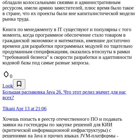
обладали колоссальными связями и административным
ресурсом, имели армию заместителей, плюс время было такое
в стране, что их проекты были вне капиталистической модели
рынка труда.
Книги по менеджменту в IT существуют и популярны с того
момента, когда программное обеспечение стало товаром в
гражданской экономике и математики, имевшие достаточно
времени для разработки программных модулей по тщательно
продуманным спецификациям, оказались втиснуты в рамки
"требований бизнеса" к скорости разработки и адаптивности
кодовой базы под самые разные запросы.
0
Look
Большая распаковка Java 26. Что этот релиз значит для нас
всех?
Tikani
Apr 13 at 21:06
Хочешь попасть в реестр отечественного ПО и подавать
заявки на гостендеры по закупке решений для КИИ
(критической информационной инфраструктуры) с
решениями на Java и прочих языках JVM-платформы -