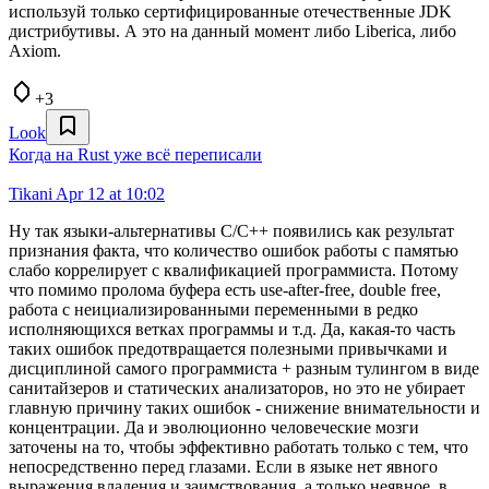
используй только сертифицированные отечественные JDK
дистрибутивы. А это на данный момент либо Liberica, либо
Axiom.
+3
Look
Когда на Rust уже всё переписали
Tikani
Apr 12 at 10:02
Ну так языки-альтернативы С/С++ появились как результат
признания факта, что количество ошибок работы с памятью
слабо коррелирует с квалификацией программиста. Потому
что помимо пролома буфера есть use-after-free, double free,
работа с неициализированными переменными в редко
исполняющихся ветках программы и т.д. Да, какая-то часть
таких ошибок предотвращается полезными привычками и
дисциплиной самого программиста + разным тулингом в виде
санитайзеров и статических анализаторов, но это не убирает
главную причину таких ошибок - снижение внимательности и
концентрации. Да и эволюционно человеческие мозги
заточены на то, чтобы эффективно работать только с тем, что
непосредственно перед глазами. Если в языке нет явного
выражения владения и заимствования, а только неявное, в