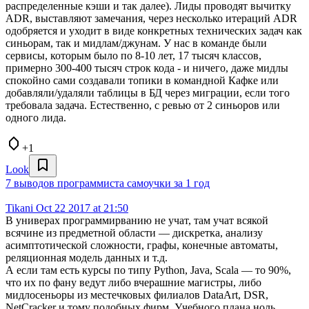
распределенные кэши и так далее). Лиды проводят вычитку
ADR, выставляют замечания, через несколько итераций ADR
одобряется и уходит в виде конкретных технических задач как
синьорам, так и мидлам/джунам. У нас в команде были
сервисы, которым было по 8-10 лет, 17 тысяч классов,
примерно 300-400 тысяч строк кода - и ничего, даже мидлы
спокойно сами создавали топики в командной Кафке или
добавляли/удаляли таблицы в БД через миграции, если того
требовала задача. Естественно, с ревью от 2 синьоров или
одного лида.
+1
Look
7 выводов программиста самоучки за 1 год
Tikani
Oct 22 2017 at 21:50
В универах программирванию не учат, там учат всякой
всячине из предметной области — дискретка, анализу
асимптотической сложности, графы, конечные автоматы,
реляционная модель данных и т.д.
А если там есть курсы по типу Python, Java, Scala — то 90%,
что их по фану ведут либо вчерашние магистры, либо
мидлосеньоры из местечковых филиалов DataArt, DSR,
NetCracker и тому подобных фирм. Учебного плана ноль,