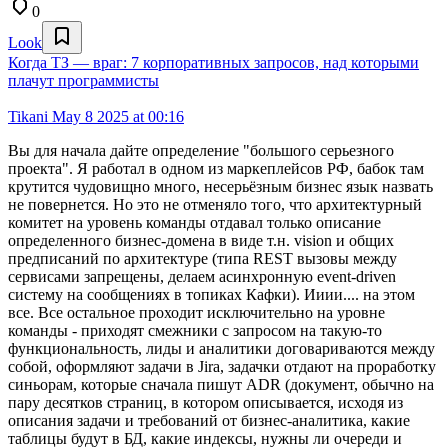
0
Look
Когда ТЗ — враг: 7 корпоративных запросов, над которыми
плачут программисты
Tikani
May 8 2025 at 00:16
Вы для начала дайте определение "большого серьезного
проекта". Я работал в одном из маркеплейсов РФ, бабок там
крутится чудовищно много, несерьёзным бизнес язык назвать
не повернется. Но это не отменяло того, что архитектурный
комитет на уровень команды отдавал только описание
определенного бизнес-домена в виде т.н. vision и общих
предписаний по архитектуре (типа REST вызовы между
сервисами запрещены, делаем асинхронную event-driven
систему на сообщениях в топиках Кафки). Ииии.... на этом
все. Все остальное проходит исключительно на уровне
команды - приходят смежники с запросом на такую-то
функциональность, лиды и аналитики договариваются между
собой, оформляют задачи в Jira, задачки отдают на проработку
синьорам, которые сначала пишут ADR (документ, обычно на
пару десятков страниц, в котором описывается, исходя из
описания задачи и требований от бизнес-аналитика, какие
таблицы будут в БД, какие индексы, нужны ли очереди и