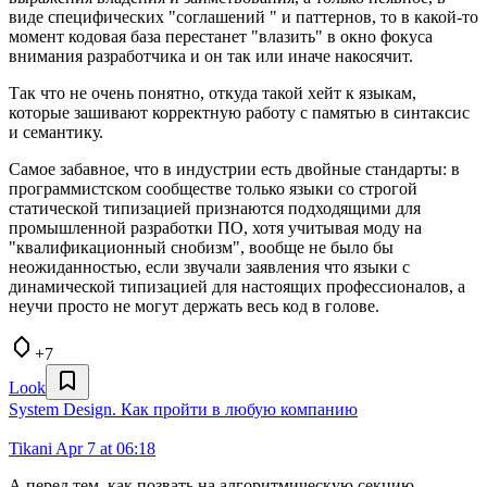
виде специфических "соглашений " и паттернов, то в какой-то
момент кодовая база перестанет "влазить" в окно фокуса
внимания разработчика и он так или иначе накосячит.
Так что не очень понятно, откуда такой хейт к языкам,
которые зашивают корректную работу с памятью в синтаксис
и семантику.
Самое забавное, что в индустрии есть двойные стандарты: в
программистском сообществе только языки со строгой
статической типизацией признаются подходящими для
промышленной разработки ПО, хотя учитывая моду на
"квалификационный снобизм", вообще не было бы
неожиданностью, если звучали заявления что языки с
динамической типизацией для настоящих профессионалов, а
неучи просто не могут держать весь код в голове.
+7
Look
System Design. Как пройти в любую компанию
Tikani
Apr 7 at 06:18
А перед тем, как позвать на алгоритмическую секцию,