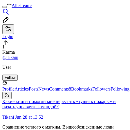
All streams
Login
1
Karma
@Tikani
User
Follow
Profile
Articles
Posts
News
Comments
8
Bookmarks
Followers
Following
Какие книги помогли мне перестать «тушить пожары» и
начать управлять командой?
Tikani
Jun 28 at 13:52
Сравнение теплого с мягким. Вышеобозначенные люди