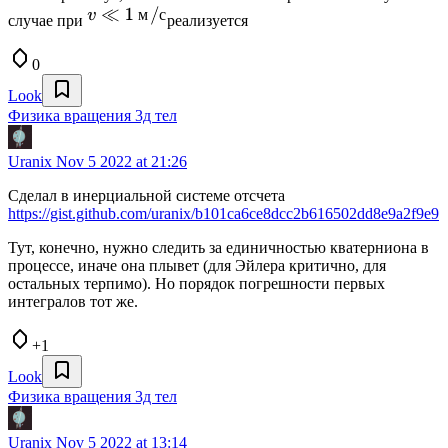
случае при
реализуется
0
Look
Физика вращения 3д тел
Uranix
Nov 5 2022 at 21:26
Сделал в инерциальной системе отсчета
https://gist.github.com/uranix/b101ca6ce8dcc2b616502dd8e9a2f9e9
Тут, конечно, нужно следить за единичностью кватерниона в
процессе, иначе она плывет (для Эйлера критично, для
остальных терпимо). Но порядок погрешности первых
интегралов тот же.
+1
Look
Физика вращения 3д тел
Uranix
Nov 5 2022 at 13:14