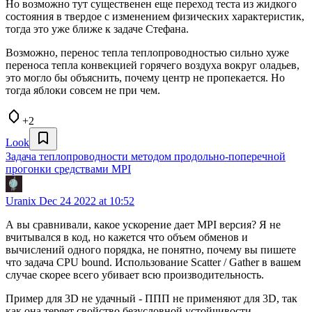
Но возможно тут существенен еще переход теста из жидкого
состояния в твердое с изменением физических характеристик,
тогда это уже ближе к задаче Стефана.
Возможно, перенос тепла теплопроводностью сильно хуже
переноса тепла конвекцией горячего воздуха вокруг оладьев,
это могло бы объяснить, почему центр не пропекается. Но
тогда яблоки совсем не при чем.
+2
Look
Задача теплопроводности методом продольно-поперечной
прогонки средствами MPI
Uranix
Dec 24 2022 at 10:52
А вы сравнивали, какое ускорение дает MPI версия? Я не
вчитывался в код, но кажется что объем обменов и
вычислений одного порядка, не понятно, почему вы пишете
что задача CPU bound. Использование Scatter / Gather в вашем
случае скорее всего убивает всю производительность.
Пример для 3D не удачный - ППП не применяют для 3D, так
как она теряет свойство безусловной устойчивости.