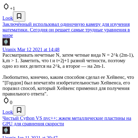
+1
Look
Заключённый использовал одиночную камеру для изучения
математики. Сегодня он решает самые трудные уравнения в
мире
Uranix
Mar 12 2021 at 14:48
Рассматривать нечетные N, затем четные вида N = 2^k (2m-1),
k,m > 1. Заметить, что t и t+2j+1 разной четности, поэтому
одно из них делится на 2^k, а второе — на 2m-1.
Любопытно, конечно, каким способом сделал ее Хейвенс, что
"[Гордон] был впечатлён изобретательностью Хейвенса, его
поразил способ, который Хейвенс применил для получения
правильного ответа".
0
Look
Чистый Cython VS nvc++: жжем металлические пластины на
GPU для сравнения скорости
Uranix
Jan 11 2021 at 20:47