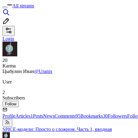
All streams
Login
20
Karma
Цыбулин Иван
@Uranix
User
2
Subscribers
Follow
Profile
Articles
1
Posts
News
Comments
95
Bookmarks
30
Followers
Foll
SPICE-модели: Просто о сложном. Часть 1, вводная