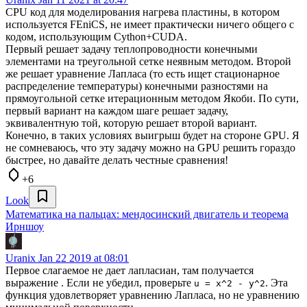
CPU код для моделирования нагрева пластины, в котором
используется FEniCS, не имеет практически ничего общего с
кодом, использующим Cython+CUDA.
Первый решает задачу теплопроводности конечными
элементами на треугольной сетке неявным методом. Второй
же решает уравнение Лапласа (то есть ищет стационарное
распределение температуры) конечными разностями на
прямоугольной сетке итерационным методом Якоби. По сути,
первый вариант на каждом шаге решает задачу,
эквивалентную той, которую решает второй вариант.
Конечно, в таких условиях выигрыш будет на стороне GPU. Я
не сомневаюсь, что эту задачу можно на GPU решить гораздо
быстрее, но давайте делать честные сравнения!
+6
Look
Математика на пальцах: мендосинский двигатель и теорема
Ирншоу
Uranix
Jan 22 2019 at 08:01
Первое слагаемое не дает лапласиан, там получается
выражение
. Если не убедил, проверьте
. Эта
u = x^2 - y^2
функция удовлетворяет уравнению Лапласа, но не уравнению