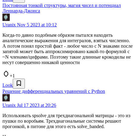
Постоянная тонкой структуры, магия чисел и потенциал
Леннарда-Джонса
Uranix
Nov 5 2023 at 10:12
Когда-то давно подобным образом пытался находить
аналитические выражения для интегралов, взятых численно.
А потом понял простой факт - любое число с N знаками после
запятой может быть аппроксимировано какой-то формулой с
~N членами/цифрами. Поэтому такие длинные крокодилы не
несут совершенно никакой ценности
+1
Look
Решение дифференциальных уравнений с Python
Uranix
Jul 17 2023 at 20:26
Использовать spsolve для трехдиагональной матрицы - это из
пушки по воробьям. Трехдиагональные системы решают
прогонкой, в питоне для этого есть solve_banded.