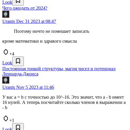
Look
Чего ожидать от 2024?
Uranix
Dec 31 2023 at 08:47
Поэтому ничто не помешает записать
кроме математики и здравого смысла
+4
Look
Постоянная тонкой структуры, магия чисел и потенциал
Леннарда-Джонса
Uranix
Nov 5 2023 at 11:46
У вас a = b с точностью до 10^-16. Это значит, что a - b имеет
16 нулей. А теперь посчитайте сколько членов в выражении a
- b
+1
Look