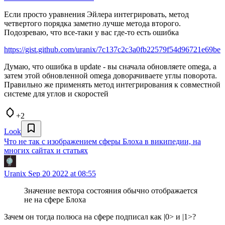
Если просто уравнения Эйлера интегрировать, метод
четвертого порядка заметно лучше метода второго.
Подозреваю, что все-таки у вас где-то есть ошибка
https://gist.github.com/uranix/7c137c2c3a0fb22579f54d96721e69be
Думаю, что ошибка в update - вы сначала обновляете omega, а
затем этой обновленной omega доворачиваете углы поворота.
Правильно же применять метод интегрирования к совместной
системе для углов и скоростей
+2
Look
Что не так с изображением сферы Блоха в википедии, на
многих сайтах и статьях
Uranix
Sep 20 2022 at 08:55
Значение вектора состояния обычно отображается
не на сфере Блоха
Зачем он тогда полюса на сфере подписал как |0> и |1>?