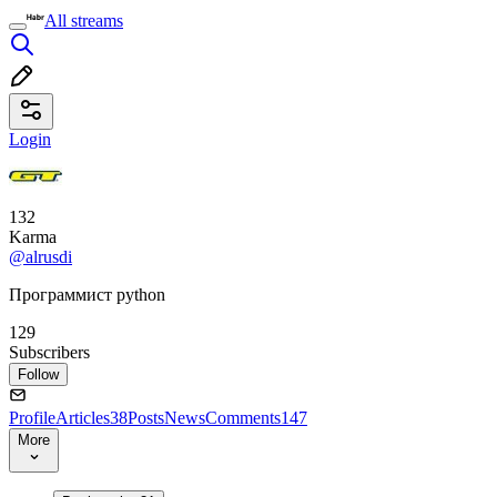
All streams
Login
132
Karma
@alrusdi
Программист python
129
Subscribers
Follow
Profile
Articles
38
Posts
News
Comments
147
More