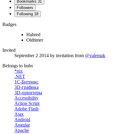
Bookmarks
31
Followers
Following
18
Badges
Habred
Oldtimer
Invited
September 2 2014
by invitation from
@valemak
Belongs to hubs
*nix
.NET
1С-Битрикс
3D-графика
3D-принтеры
Accessibility
Action Script
Adobe Flash
Ajax
Android
Angular
Apache