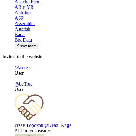
Apache Flex
AR и VR
Arduino
ASP
Assembler
Asterisk
Bada
Big Data
Show more
Invited to the website
@axce1
User
@beTrue
User
Иван Горохов
@Dead_Angel
PHP программист