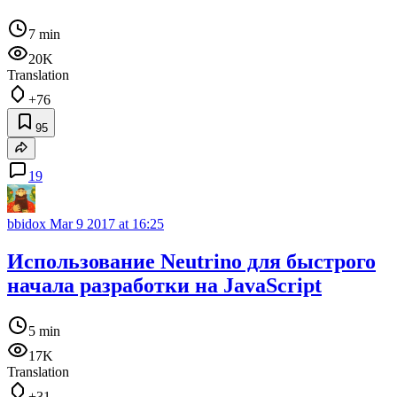
7 min
20K
Translation
+76
95
19
bbidox
Mar 9 2017 at 16:25
Использование Neutrino для быстрого
начала разработки на JavaScript
5 min
17K
Translation
+31