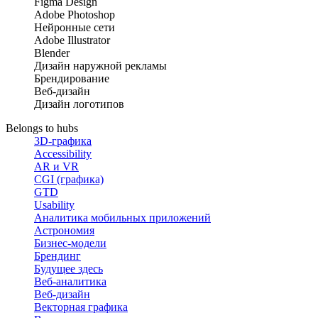
Figma Design
Adobe Photoshop
Нейронные сети
Adobe Illustrator
Blender
Дизайн наружной рекламы
Брендирование
Веб-дизайн
Дизайн логотипов
Belongs to hubs
3D-графика
Accessibility
AR и VR
CGI (графика)
GTD
Usability
Аналитика мобильных приложений
Астрономия
Бизнес-модели
Брендинг
Будущее здесь
Веб-аналитика
Веб-дизайн
Векторная графика