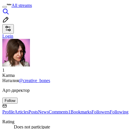
All streams
Login
1
Karma
Наталия
@creative_bones
Арт-директор
Follow
Profile
Articles
Posts
News
Comments
1
Bookmarks
Followers
Following
Rating
Does not participate