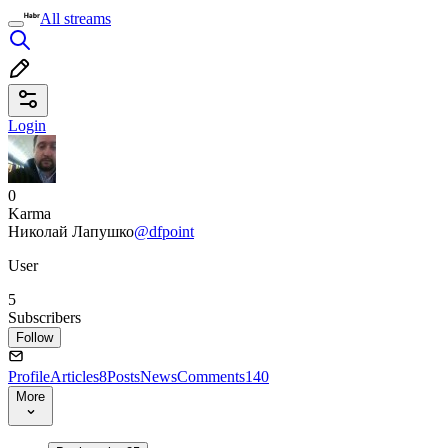
All streams
Login
0
Karma
Николай Лапушко
@dfpoint
User
5
Subscribers
Follow
Profile
Articles
8
Posts
News
Comments
140
More