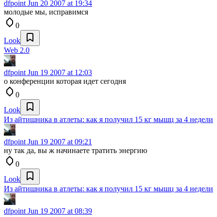
dfpoint
Jun 20 2007 at 19:34
молодые мы, исправимся
0
Look
Web 2.0
dfpoint
Jun 19 2007 at 12:03
о конференции которая идет сегодня
0
Look
Из айтишника в атлеты: как я получил 15 кг мышц за 4 недели
dfpoint
Jun 19 2007 at 09:21
ну так да, вы ж начинаете тратить энергию
0
Look
Из айтишника в атлеты: как я получил 15 кг мышц за 4 недели
dfpoint
Jun 19 2007 at 08:39