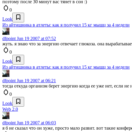
поэтому после 30 минут вас тянет в сон :)
0
Look
Из айтишника в атлеты: как я получил 15 кг мышц за 4 недели
dfpoint
Jun 19 2007 at 07:52
жуть. я знаю что за энергию отвечает глюкоза. она вырабатывает
0
Look
Из айтишника в атлеты: как я получил 15 кг мышц за 4 недели
dfpoint
Jun 19 2007 at 06:21
тогда откуда организм берет энергию когда ее уже нет, если не
0
Look
Web 2.0
dfpoint
Jun 19 2007 at 06:03
я б не сказал что он хуже, просто мало развит. вот такие конф