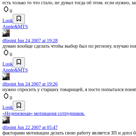
есть только то что стало, не думал тогда об этом. если нужно, 
0
Look
Apple&MTS
dfpoint
Jun 24 2007 at 19:28
думаю вообще сделать чтобы выбор был по региону. изучаю пок
0
Look
Apple&MTS
dfpoint
Jun 24 2007 at 19:26
нужно спросить у старших товарищей, я посто попытался понят
0
Look
«Неденежная» мотивация сотрудников.
dfpoint
Jun 22 2007 at 05:47
факторами мотивации делать свою работу является ЗП и допл 