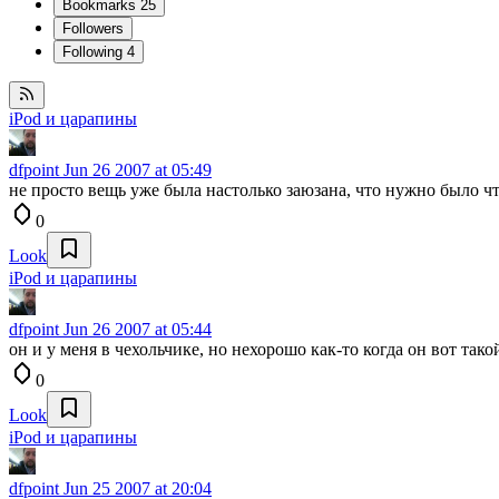
Bookmarks
25
Followers
Following
4
iPod и царапины
dfpoint
Jun 26 2007 at 05:49
не просто вещь уже была настолько заюзана, что нужно было чт
0
Look
iPod и царапины
dfpoint
Jun 26 2007 at 05:44
он и у меня в чехольчике, но нехорошо как-то когда он вот тако
0
Look
iPod и царапины
dfpoint
Jun 25 2007 at 20:04