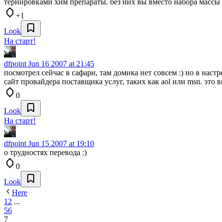
тернировками хим препараты. без них вы вместо набора массы вы
+1
Look
На старт!
dfpoint
Jun 16 2007 at 21:45
посмотрел сейчас в сафари, там домика нет совсем :) но в наст
сайт провайдера поставщика услуг, таких как aol или msn. это
0
Look
На старт!
dfpoint
Jun 15 2007 at 19:10
о трудностях перевода :)
0
Look
Here
1
2
...
5
6
7