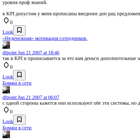
уровня проф знаний.
в KPI допустим у меня прописаны введение доп рац предложени
0
Look
«Неденежная» мотивация сотрудников.
dfpoint
Jun 21 2007 at 18:46
так в KPI и прописывается за что вам деньги дополнительные з
0
Look
Бомжи в сети
dfpoint
Jun 21 2007 at 06:07
с одной стороны кажется они используют обе эти системы, но 
0
Look
Бомжи в сети