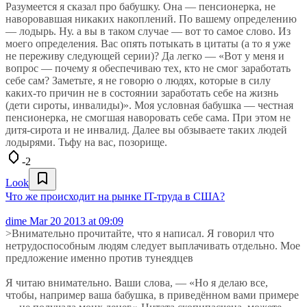
Разумеется я сказал про бабушку. Она — пенсионерка, не
наворовавшая никаких накоплений. По вашему определению
— лодырь. Ну. а вы в таком случае — вот то самое слово. Из
моего определения. Вас опять потыкать в цитаты (а то я уже
не переживу следующей серии)? Да легко — «Вот у меня и
вопрос — почему я обеспечиваю тех, кто не смог заработать
себе сам? Заметьте, я не говорю о людях, которые в силу
каких-то причин не в состоянии заработать себе на жизнь
(дети сироты, инвалиды)». Моя условная бабушка — честная
пенсионерка, не смогшая наворовать себе сама. При этом не
дитя-сирота и не инвалид. Далее вы обзываете таких людей
лодырями. Тьфу на вас, позорище.
-2
Look
Что же происходит на рынке IT-труда в США?
dime
Mar 20 2013 at 09:09
>Внимательно прочитайте, что я написал. Я говорил что
нетрудоспособным людям следует выплачивать отдельно. Мое
предложение именно против тунеядцев
Я читаю внимательно. Ваши слова, — «Но я делаю все,
чтобы, например ваша бабушка, в приведённом вами примере