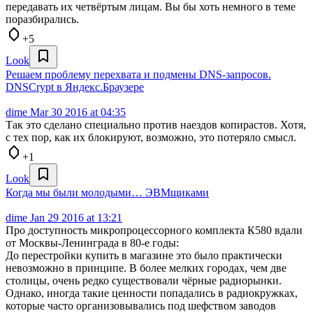
передавать их четвёртым лицам. Вы бы хоть немного в теме
поразбирались.
+5
Look
Решаем проблему перехвата и подмены DNS-запросов.
DNSCrypt в Яндекс.Браузере
dime
Mar 30 2016 at 04:35
Так это сделано специально против наездов копирастов. Хотя,
с тех пор, как их блокируют, возможно, это потеряло смысл.
+1
Look
Когда мы были молодыми… ЭВМщиками
dime
Jan 29 2016 at 13:21
Про доступность микропроцессорного комплекта К580 вдали
от Москвы-Ленинграда в 80-е годы:
До перестройки купить в магазине это было практически
невозможно в принципе. В более мелких городах, чем две
столицы, очень редко существовали чёрные радиорынки.
Однако, иногда такие ценности попадались в радиокружках,
которые часто организовывались под шефством заводов