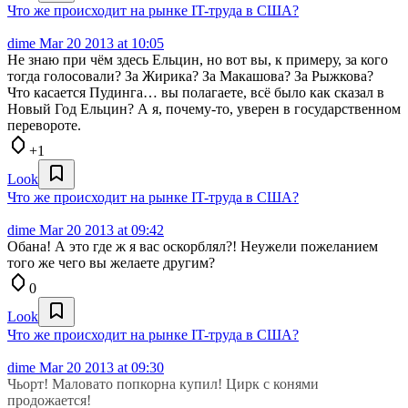
Что же происходит на рынке IT-труда в США?
dime
Mar 20 2013 at 10:05
Не знаю при чём здесь Ельцин, но вот вы, к примеру, за кого
тогда голосовали? За Жирика? За Макашова? За Рыжкова?
Что касается Пудинга… вы полагаете, всё было как сказал в
Новый Год Ельцин? А я, почему-то, уверен в государственном
перевороте.
+1
Look
Что же происходит на рынке IT-труда в США?
dime
Mar 20 2013 at 09:42
Обана! А это где ж я вас оскорблял?! Неужели пожеланием
того же чего вы желаете другим?
0
Look
Что же происходит на рынке IT-труда в США?
dime
Mar 20 2013 at 09:30
Чьорт! Маловато попкорна купил! Цирк с конями
продожается!