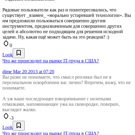
Рядовые пользователи как раз и поинтересовались, что
существует _взамен_ «морально устаревшей технологии». Вы
им предложили пользоваться совершенно другим
инструментом, предназначенным для совершенно других
целей и абсолютно не подходящим для решения исходной
задачи. Ну, какая ещё может быть на это реакция? :)
0
Look
Что же происходит на рынке IT-труда в США?
dime
Mar 20 2013 at 07:20
Вы разве не понимаете, что смысл реплики был не в
персональном оскорблении вас лично? Впрочем, вижу, что не
понимаете.
А уж ваше последующее изворачивание с нелепыми
отмазками, напоминающее ужа на сковородке, поверьте,
выглядит жалко.
-3
Look
Что же происходит на рынке IT-труда в США?