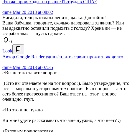
Что же происходит на рынке IT-труда в США?
dime
Mar 20 2013 at 08:02
Нагадили, теперь отмазы лепите, да-а-а. Достойно!
Ваша бабушка, говорите, сколько наворовала за жизнь? Или
вы адекватно оставили подыхать с голоду? Хрена ли — не
«заработала» — пусть сдохнет.
0
Look
Автор Google Reader удивлён, что сервис прожил так долго
dime
Mar 20 2013 at 07:35
>Вы не так ставите вопрос
:) Это вы отвечаете не на тот вопрос :). Было утверждение, что
рсс — морально устаревшая технология. Был вопрос — а что
есть более прогрессивного? Ваш ответ на _этот_ вопрос,
очевидно, глуп.
>Но это и не нужно
Ви мне будете рассказывать что мне нуужно, а что неет? :)
>Рядовым пользователям