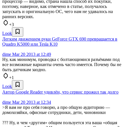
процессор — видимо, страна нашла способ их покупки,
поэтому, наверное, как отмечено в статье, получалось
запускать и оригинальную ОС, чего нам не удавалось на
ранних версиях.
+3
Look
Легким движением руки GeForce GTX 690 превращается в
Quadro K5000 или Tesla K10
dime
Mar 20 2013 at 12:49
Ну, как минимум, проводка с болтающимися разъёмами под
все возможные варианты очень часто имеется. Почему бы не
быть датчикам заодно.
+1
Look
Автор Google Reader удивлён, что сервис прожил так долго
dime
Mar 20 2013 at 12:34
>Я вам не про себя говорю, а про общую аудиторию —
домохозяйки, офисные сотрудники, дети, чиновники
??? Ну, и чем «другим» общим пользуется эта ваша «общая