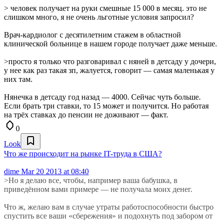
> человек получает на руки смешные 15 000 в месяц. это не
слишком много, я не очень льготные условия запросил?
Врач-кардиолог с десятилетним стажем в областной
клинической больнице в нашем городе получает даже меньше.
>просто я только что разговаривал с няней в детсаду у дочери,
у нее как раз такая зп, жалуется, говорит — самая маленькая у
них там.
Нянечка в детсаду год назад — 4000. Сейчас чуть больше.
Если брать три ставки, то 15 может и получится. Но работая
на трёх ставках до пенсии не доживают — факт.
0
Look
Что же происходит на рынке IT-труда в США?
dime
Mar 20 2013 at 08:40
>Но я делаю все, чтобы, например ваша бабушка, в
приведённом вами примере — не получала моих денег.
Что ж, желаю вам в случае утраты работоспособности быстро
спустить все ваши «сбережения» и подохнуть под забором от