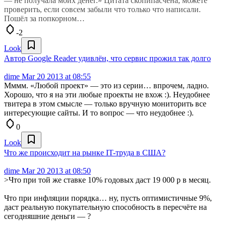
— не получала моих денег.» Цитата скопипасчена, можете
проверить, если совсем забыли что только что написали.
Пошёл за попкорном…
-2
Look
Автор Google Reader удивлён, что сервис прожил так долго
dime
Mar 20 2013 at 08:55
Мммм. «Любой проект» — это из серии… впрочем, ладно.
Хорошо, что я на эти любые проекты не вхож :). Неудобнее
твитера в этом смысле — только вручную мониторить все
интересующие сайты. И то вопрос — что неудобнее :).
0
Look
Что же происходит на рынке IT-труда в США?
dime
Mar 20 2013 at 08:50
>Что при той же ставке 10% годовых даст 19 000 р в месяц.
Что при инфляции порядка… ну, пусть оптимистичные 9%,
даст реальную покупательную способность в пересчёте на
сегодняшние деньги — ?