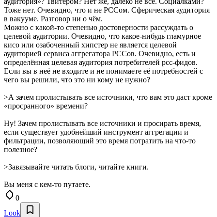
аудитория»? Твитером? Нет же, далеко не все. Социалками?
Тоже нет. Очевидно, что и не РССом. Сферическая аудитория
в вакууме. Разговор ни о чём.
Можно с какой-то степенью достоверности рассуждать о
целевой аудитории. Очевидно, что какое-нибудь гламурное
кисо или озабоченный хипстер не является целевой
аудиторией сервиса аггрегатора РССов. Очевидно, есть и
определённая целевая аудитория потребителей рсс-фидов.
Если вы в неё не входите и не понимаете её потребностей с
чего вы решили, что это ни кому не нужно?
>А зачем пролистывать все источники, что вам это даст кроме
«просранного» времени?
Ну! Зачем пролистывать все источники и просирать время,
если существует удобнейший инструмент аггрегации и
фильтрации, позволяющий это время потратить на что-то
полезное?
>Завязывайте читать блоги, читайте книги.
Вы меня с кем-то путаете.
0
Look