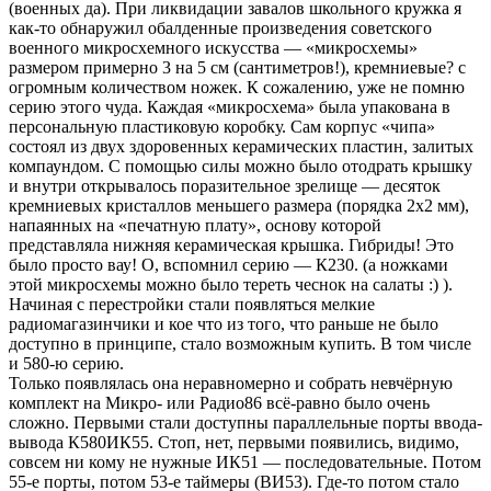
(военных да). При ликвидации завалов школьного кружка я
как-то обнаружил обалденные произведения советского
военного микросхемного искусства — «микросхемы»
размером примерно 3 на 5 см (сантиметров!), кремниевые? с
огромным количеством ножек. К сожалению, уже не помню
серию этого чуда. Каждая «микросхема» была упакована в
персональную пластиковую коробку. Сам корпус «чипа»
состоял из двух здоровенных керамических пластин, залитых
компаундом. С помощью силы можно было отодрать крышку
и внутри открывалось поразительное зрелище — десяток
кремниевых кристаллов меньшего размера (порядка 2х2 мм),
напаянных на «печатную плату», основу которой
представляла нижняя керамическая крышка. Гибриды! Это
было просто вау! О, вспомнил серию — К230. (а ножками
этой микросхемы можно было тереть чеснок на салаты :) ).
Начиная с перестройки стали появляться мелкие
радиомагазинчики и кое что из того, что раньше не было
доступно в принципе, стало возможным купить. В том числе
и 580-ю серию.
Только появлялась она неравномерно и собрать невчёрную
комплект на Микро- или Радио86 всё-равно было очень
сложно. Первыми стали доступны параллельные порты ввода-
вывода К580ИК55. Стоп, нет, первыми появились, видимо,
совсем ни кому не нужные ИК51 — последовательные. Потом
55-е порты, потом 53-е таймеры (ВИ53). Где-то потом стало