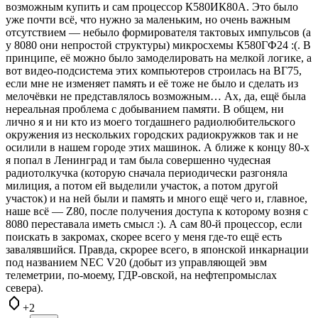
возможным купить и сам процессор К580ИК80А. Это было
уже почти всё, что нужно за маленьким, но очень важным
отсутствием — небыло формирователя тактовых импульсов (а
у 8080 они непростой структуры) микросхемы К580ГФ24 :(. В
принципе, её можно было замоделировать на мелкой логике, а
вот видео-подсистема этих компьютеров строилась на ВГ75,
если мне не изменяет память и её тоже не было и сделать из
мелочёвки не представлялось возможным… Ах, да, ещё была
нереальная проблема с добыванием памяти. В общем, ни
лично я и ни кто из моего тогдашнего радиолюбительского
окружения из нескольких городских радиокружков так и не
осилили в нашем городе этих машинок. А ближе к концу 80-х
я попал в Ленинград и там была совершенно чудесная
радиотолкучка (которую сначала периодически разгоняла
милиция, а потом ей выделили участок, а потом другой
участок) и на ней были и память и много ещё чего и, главное,
наше всё — Z80, после получения доступа к которому возня с
8080 переставала иметь смысл :). А сам 80-й процессор, если
поискать в закромах, скорее всего у меня где-то ещё есть
завалявшийся. Правда, скрорее всего, в японской инкарнации
под названием NEC V20 (добыт из управляющей эвм
телеметрии, по-моему, ГДР-овской, на нефтепромыслах
севера).
+2