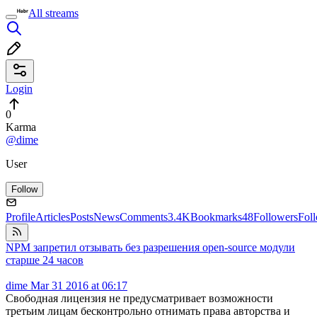
All streams
Login
0
Karma
@dime
User
Follow
Profile
Articles
Posts
News
Comments
3.4K
Bookmarks
48
Followers
Fol
NPM запретил отзывать без разрешения open-source модули
старше 24 часов
dime
Mar 31 2016 at 06:17
Свободная лицензия не предусматривает возможности
третьим лицам бесконтрольно отнимать права авторства и