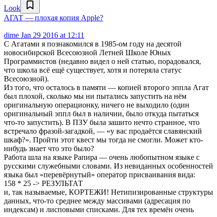
Look
АГАТ — плохая копия Apple?
dime
Jan 29 2016 at 12:11
С Агатами я познакомился в 1985-ом году на десятой
новосибирской Всесоюзной Летней Школе Юных
Программистов (недавно видел о ней статью, порадовался,
что школа всё ещё существует, хотя и потеряла статус
Всесоюзной).
Из того, что осталось в памяти — копией второго эппла Агат
был плохой, сколько мы ни пытались запустить на нём
оригинальную операционку, ничего не выходило (один
оригинальный эппл был в наличии, было откуда пытаться
что-то запустить). В ПЗУ была зашито нечто странное, что
встречало фразой-загадкой, — «у вас продаётся славянский
шкаф?». Пройти этот квест мы тогда не смогли. Может кто-
нибудь знает что это было?
Работа шла на языке Рапира — очень любопытном языке с
русскими служебными словами. Из невиданных особенностей
языка был «перевёрнутый» оператор присваивания вида:
158 * 25 -> РЕЗУЛЬТАТ
и, так называемые, КОРТЕЖИ! Нетипизированные структуры
данных, что-то среднее между массивами (адресация по
индексам) и лисповыми списками. Для тех времён очень