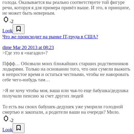
голода. Оказывается вы реально соответствуете той фигуре
речи, которуя я для примера привёл выше. И это, в принципе,
не может быть неверным.
-2
Look
Что же происходит на рынке IT-труда в США?
dime
Mar 20 2013 at 08:23
>Где это я «нагадил»?
Пффф… Обозвали моих ближайших старших родственников
лодырями. Только на основании того, что они сумели выжить
в непростое время и остаться честными, чтобы не наворовать
себе чего-нибудь там…
>Я не хочу чтобы моя, ваша или чья-то еще бабушка/дедушка
получали пенсию за счет других людей
То есть вы своих бабушек-дедушек уже уморили голодной
смертью и закопали, а родители ваши на очереди? Мило.
-2
Look