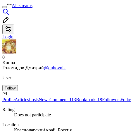
All streams
Login
0
Karma
Голомидов Дмитрий
@duhovnik
User
Follow
Profile
Articles
Posts
News
Comments
113
Bookmarks
18
Followers
Foll
Rating
Does not participate
Location
Краснодарский край, Россия