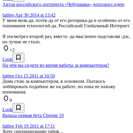
Автор российского интернета «Чебурашка» дополнил идею
fatfree
Apr 30 2014 at 13:42
У меня мозк-да, потёк-да от его риторика-да и особенно от его
понимания технологий-да. Российский Глобальный Интернет.
Я посмотрел второй раз, вместо -да мысленно подставляя -дэс,
но лучше не стало.
+2
Look
На чём вы сидите во время работы за компьютером?
fatfree
Oct 15 2011 at 10:50
Дома стою за компьютером, в основном. Пытаюсь
лоббировать подобное же на работе, но пока не нахожу
понимания.
0
Look
Вышла первая бета Chrome 10
fatfree
Feb 19 2011 at 17:11
Хочу синхронизацию табов…