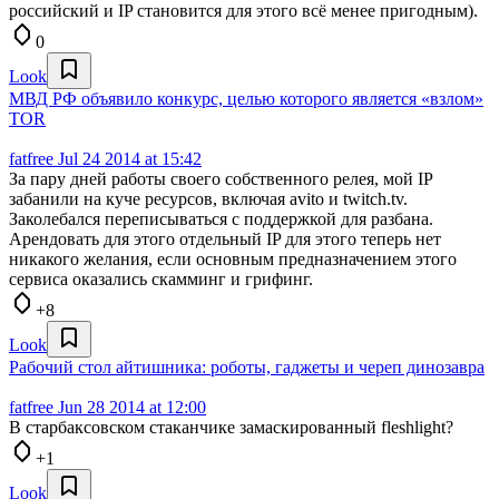
российский и IP становится для этого всё менее пригодным).
0
Look
МВД РФ объявило конкурс, целью которого является «взлом»
TOR
fatfree
Jul 24 2014 at 15:42
За пару дней работы своего собственного релея, мой IP
забанили на куче ресурсов, включая avito и twitch.tv.
Заколебался переписываться с поддержкой для разбана.
Арендовать для этого отдельный IP для этого теперь нет
никакого желания, если основным предназначением этого
сервиса оказались скамминг и грифинг.
+8
Look
Рабочий стол айтишника: роботы, гаджеты и череп динозавра
fatfree
Jun 28 2014 at 12:00
В старбаксовском стаканчике замаскированный fleshlight?
+1
Look