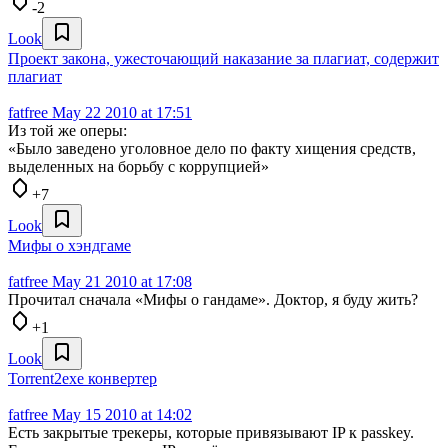
-2
Look
Проект закона, ужесточающий наказание за плагиат, содержит
плагиат
fatfree
May 22 2010 at 17:51
Из той же оперы:
«Было заведено уголовное дело по факту хищения средств,
выделенных на борьбу с коррупцией»
+7
Look
Мифы о хэндгаме
fatfree
May 21 2010 at 17:08
Прочитал сначала «Мифы о гандаме». Доктор, я буду жить?
+1
Look
Torrent2exe конвертер
fatfree
May 15 2010 at 14:02
Есть закрытые трекеры, которые привязывают IP к passkey.