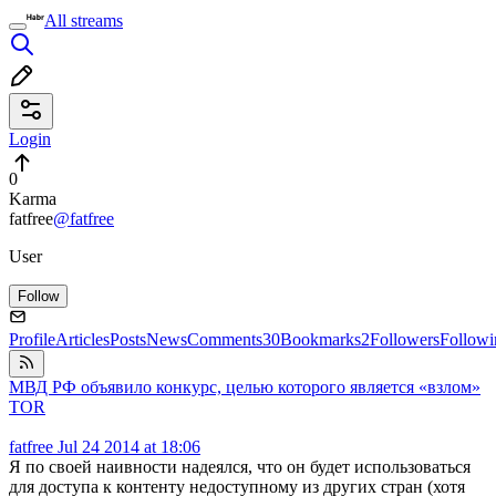
All streams
Login
0
Karma
fatfree
@fatfree
User
Follow
Profile
Articles
Posts
News
Comments
30
Bookmarks
2
Followers
Followi
МВД РФ объявило конкурс, целью которого является «взлом»
TOR
fatfree
Jul 24 2014 at 18:06
Я по своей наивности надеялся, что он будет использоваться
для доступа к контенту недоступному из других стран (хотя