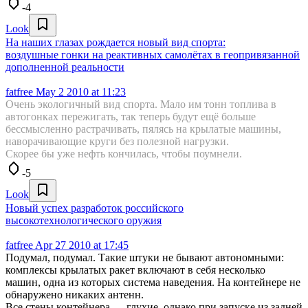
-4
Look
На наших глазах рождается новый вид спорта:
воздушные гонки на реактивных самолётах в геопривязанной
дополненной реальности
fatfree
May 2 2010 at 11:23
Очень экологичный вид спорта. Мало им тонн топлива в
автогонках пережигать, так теперь будут ещё больше
бессмысленно растрачивать, пялясь на крылатые машины,
наворачивающие круги без полезной нагрузки.
Скорее бы уже нефть кончилась, чтобы поумнели.
-5
Look
Новый успех разработок российского
высокотехнологического оружия
fatfree
Apr 27 2010 at 17:45
Подумал, подумал. Такие штуки не бывают автономными:
комплексы крылатых ракет включают в себя несколько
машин, одна из которых система наведения. На контейнере не
обнаружено никаких антенн.
Все стены контейнера — глухие, однако при запуске из задней