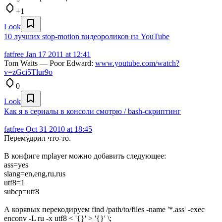
+1
Look
10 лучших stop-motion видеороликов на YouTube
fatfree
Jan 17 2011 at 12:41
Tom Waits — Poor Edward:
www.youtube.com/watch?
v=zGci5Tlur9o
0
Look
Как я в сериалы в консоли смотрю / bash-скриптинг
fatfree
Oct 31 2010 at 18:45
Перемудрил что-то.
В конфиге mplayer можно добавить следующее:
ass=yes
slang=en,eng,ru,rus
utf8=1
subcp=utf8
А корявых перекодируем find /path/to/files -name '*.ass' -exec
enconv -L ru -x utf8 < '{}' > '{}' \;