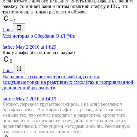
Если кто-то с другого IP начнёт тянуть или раздавать с вашим
passkey, то привет баня и потом объясняй стаффу в IRC, что
ты не мопед, а только разместил объяву.
+2
Look
Моя история о Сбербанк ОнЛ@йн
fatfree
May 2 2010 at 14:29
Как у альфы обстоят дела с paypal?
0
Look
На наших глазах рождается новый вид спорта:
воздушные гонки на реактивных самолётах в геопривязанной
дополненной реальности
fatfree
May 2 2010 at 14:19
Летают, перевозя грузы\пассажиров, а не для увеселения
праздных зевак. А касаемо нефти — разведанные запасы
меньше тех, что сейчас находятся в разработке, кроме того,
немалая их часть находится в неудобных местах и является
нерентабельной, с текущими методами добычи. Рекомендую
ознакомится с термином «пик нефти».