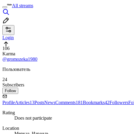
All streams
Login
106
Karma
@gromozeka1980
Пользователь
24
Subscribers
Follow
Profile
Articles
13
Posts
News
Comments
181
Bookmarks
42
Followers
Fo
Rating
Does not participate
Location
Мерказ, Израиль