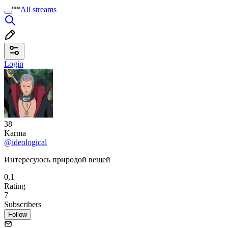
All streams
Login
38
Karma
@ideological
Интересуюсь природой вещей
0,1
Rating
7
Subscribers
Follow