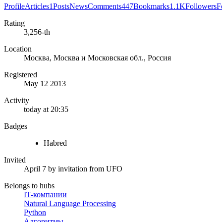
Profile
Articles
1
Posts
News
Comments
447
Bookmarks
1.1K
Followers
F
Rating
3,256-th
Location
Москва, Москва и Московская обл., Россия
Registered
May 12 2013
Activity
today at 20:35
Badges
Habred
Invited
April 7
by invitation from
UFO
Belongs to hubs
IT-компании
Natural Language Processing
Python
Алгоритмы