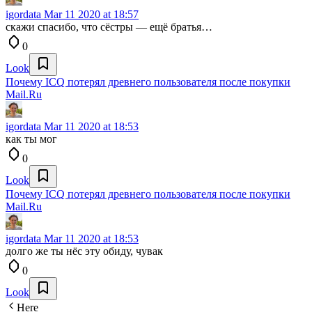
igordata
Mar 11 2020 at 18:57
скажи спасибо, что сёстры — ещё братья…
0
Look
Почему ICQ потерял древнего пользователя после покупки
Mail.Ru
igordata
Mar 11 2020 at 18:53
как ты мог
0
Look
Почему ICQ потерял древнего пользователя после покупки
Mail.Ru
igordata
Mar 11 2020 at 18:53
долго же ты нёс эту обиду, чувак
0
Look
Here