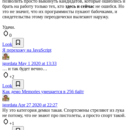
позволить просто выкинуть кандидатов, которые ошиблись и
брать на работу только тех, кто
здесь и сейчас
не ошибся. Но
это не значит, что их программисты пукают бабочками, и
свидетельства этому переодически вылезают наружу.
Удачи.
0
Look
Я перехожу на JavaScript
igordata
May 1 2020 at 13:33
… и так будет вечно…
+2
Look
Как демо Memories умещается в 256 байт
igordata
Apr 27 2020 at 22:27
Ну это категория демки такая. Спортсмены стреляют из лука
не потому, что не знают про пистолеты, а просто спорт такой.
+1