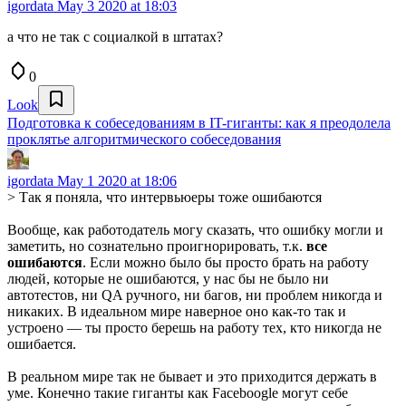
igordata
May 3 2020 at 18:03
а что не так с социалкой в штатах?
0
Look
Подготовка к собеседованиям в IT-гиганты: как я преодолела
проклятье алгоритмического собеседования
igordata
May 1 2020 at 18:06
> Так я поняла, что интервьюеры тоже ошибаются
Вообще, как работодатель могу сказать, что ошибку могли и
заметить, но сознательно проигнорировать, т.к.
все
ошибаются
. Если можно было бы просто брать на работу
людей, которые не ошибаются, у нас бы не было ни
автотестов, ни QA ручного, ни багов, ни проблем никогда и
никаких. В идеальном мире наверное оно как-то так и
устроено — ты просто берешь на работу тех, кто никогда не
ошибается.
В реальном мире так не бывает и это приходится держать в
уме. Конечно такие гиганты как Faceboogle могут себе