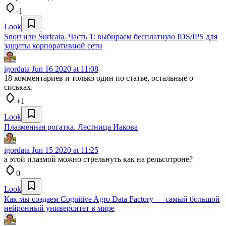
-1
Look
Snort или Suricata. Часть 1: выбираем бесплатную IDS/IPS для
защиты корпоративной сети
igordata
Jun 16 2020 at 11:08
18 комментариев и только один по статье, остальные о
сиськах.
+1
Look
Плазменная рогатка. Лестница Иакова
igordata
Jun 15 2020 at 11:25
а этой плазмой можно стрельнуть как на рельсотроне?
0
Look
Как мы создаем Сognitive Agro Data Factory — самый большой
нейронный университет в мире