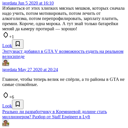
igordata
Jun 5 2020 at 16:10
Избавиться от этих хлипких мясных мешков, которых сначала
надо учить, потом мотивировать, потом лечить от
алкоголизма, потом перепрофилировать, зарплату платить,
премии. Короче, одна морока. А тут знай только батарейки
меняй да камеру протирай — хорошо!
+1
Look
Энтузиаст добавил в GTA V возможность ездить на реальном
велосипеде
igordata
May 27 2020 at 20:24
Главное, чтобы теперь велик не спёрли, а то районы в GTA не
самые спокойные.
+6
Look
Реально ли разработчику в Кремниевой долине стать
миллионером? Разбор от Staff Engineer в Lyft