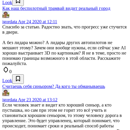
Look
Как наш беспилотный трамвай видит реальный город
igordata
Apr 24 2020 at 12:11
Спасибо за статью. Радостно знать, что прогресс уже стучится
в двери.
А без лидара можно? А лидары других автопилотов не
мешают этому? Зачем они вообще нужны, если сейчас уже AI
хорошо выстраивает 3D по картинкам? Я не в теме, просто не
понимаю границы возможного в этой области. Расскажите
пожалуйста.
0
Look
Считаешь себя синьором? Да кого ты обманываешь
igordata
Apr 23 2020 at 13:12
Если человек знает и видит кто хороший синьор, а кто
пустышка, но сам при этом не горит это всё учить и
становиться хорошим сеньором, то этому человеку дорога в
управление. Это будет управленец, который понимает, что
происходит, понимает сроки и реальный способ работы