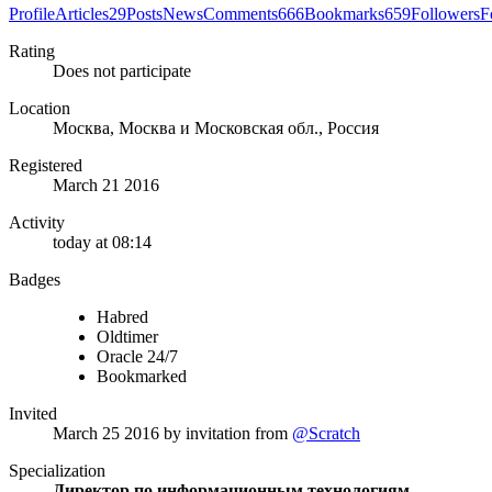
Profile
Articles
29
Posts
News
Comments
666
Bookmarks
659
Followers
F
Rating
Does not participate
Location
Москва, Москва и Московская обл., Россия
Registered
March 21 2016
Activity
today at 08:14
Badges
Habred
Oldtimer
Oracle 24/7
Bookmarked
Invited
March 25 2016
by invitation from
@Scratch
Specialization
Директор по информационным технологиям,