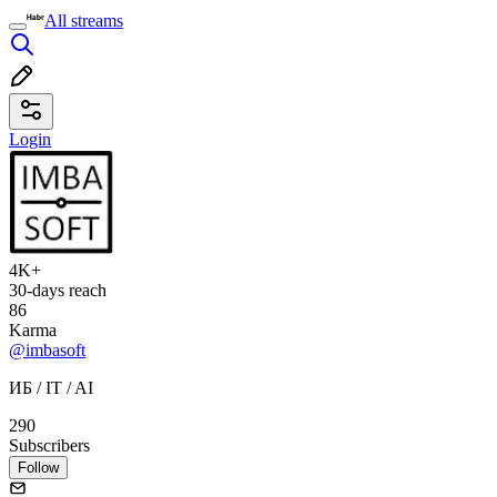
All streams
Login
4K+
30-days reach
86
Karma
@imbasoft
ИБ / IT / AI
290
Subscribers
Follow