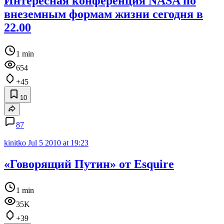
Интересная конференция NASA по
внеземным формам жизни сегодня в
22.00
1 min
654
+45
10
87
kinitko
Jul 5 2010 at 19:23
«Говорящий Путин» от Esquire
1 min
35K
+39