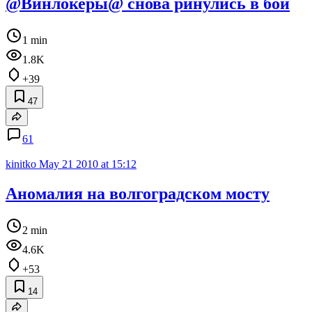
@Винлокеры@ снова ринулись в бой
1 min
1.8K
+39
47
61
kinitko
May 21 2010 at 15:12
Аномалия на волгоградском мосту
2 min
4.6K
+53
14