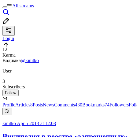
All streams
Login
12
Karma
Вадимка
@kinitko
User
3
Subscribers
Follow
Profile
Articles
8
Posts
News
Comments
430
Bookmarks
74
Followers
Fol
kinitko
Apr 5 2013 at 12:03
Википедия в реестре «запрещенных»