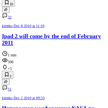
10
32
kinitko
Dec 8 2010 at 11:10
Ipad 2 will come by the end of February
2011
1 min
506
+5
2
51
kinitko
Dec 2 2010 at 09:33