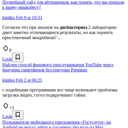
Подробный гайд для айтишников: как понять, что вы пришли
к врачу–мракобесу?
kinitko
Feb 9 at 10:33
Согласен что при анализе на
дисбактериоз
2 лаборатории
дают заметно отличающиеся результаты, но как оценить
пристеночный микробиом? ..
0
Look
Найден способ фонового прослушивания YouTube через
браузеры смартфонов без покупки Premium
kinitko
Feb 2 at 06:25
с подобными программами все чаще возникают проблемы
загрузки видео, гугел подкручивает гайки.
+2
Look
Пользователи мобильного приложения «Госуслуги» на
Android не могут зайти в госсервис без кода из Max