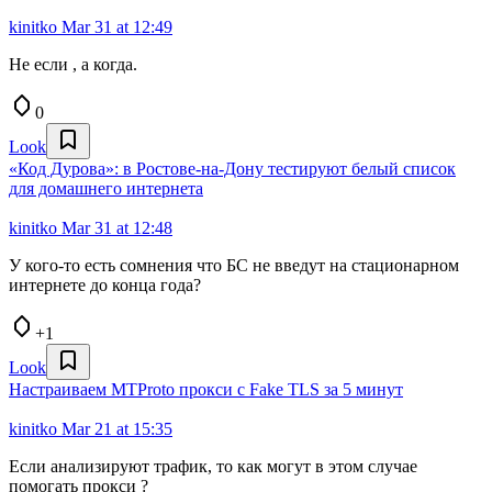
kinitko
Mar 31 at 12:49
Не если , а когда.
0
Look
«Код Дурова»: в Ростове‑на‑Дону тестируют белый список
для домашнего интернета
kinitko
Mar 31 at 12:48
У кого-то есть сомнения что БС не введут на стационарном
интернете до конца года?
+1
Look
Настраиваем MTProto прокси с Fake TLS за 5 минут
kinitko
Mar 21 at 15:35
Если анализируют трафик, то как могут в этом случае
помогать прокси ?