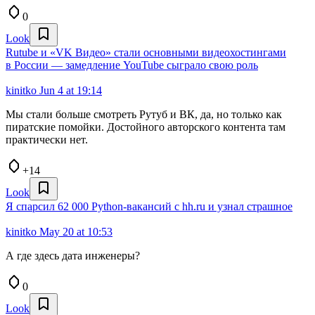
0
Look
Rutube и «VK Видео» стали основными видеохостингами
в России — замедление YouTube сыграло свою роль
kinitko
Jun 4 at 19:14
Мы стали больше смотреть Рутуб и ВК, да, но только как
пиратские помойки. Достойного авторского контента там
практически нет.
+14
Look
Я спарсил 62 000 Python-вакансий с hh.ru и узнал страшное
kinitko
May 20 at 10:53
А где здесь дата инженеры?
0
Look