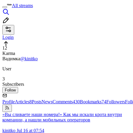
All streams
Login
12
Karma
Вадимка
@kinitko
User
3
Subscribers
Follow
Profile
Articles
8
Posts
News
Comments
430
Bookmarks
74
Followers
Fol
«Вы сливаете наши номера!» Как мы искали крота внутри
компании, а нашли мобильных операторов
kinitko
Jul 16 at 07:54