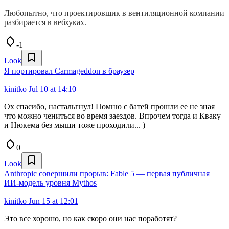
Любопытно, что проектировщик в вентиляционной компании
разбирается в вебхуках.
-1
Look
Я портировал Carmageddon в браузер
kinitko
Jul 10 at 14:10
Ох спасибо, настальгнул! Помню с батей прошли ее не зная
что можно чениться во время заездов. Впрочем тогда и Кваку
и Нюкема без мыши тоже проходили... )
0
Look
Anthropic совершили прорыв: Fable 5 — первая публичная
ИИ-модель уровня Mythos
kinitko
Jun 15 at 12:01
Это все хорошо, но как скоро они нас поработят?