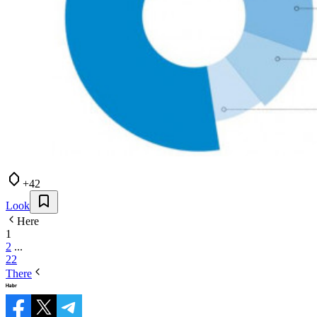
+42
Look
Here
1
2
...
22
There