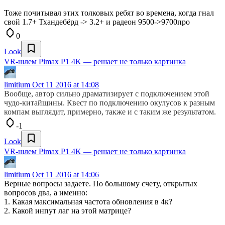
Тоже почитывал этих толковых ребят во времена, когда гнал
свой 1.7+ Тхандебёрд -> 3.2+ и радеон 9500->9700про
0
Look
VR-шлем Pimax P1 4K — решает не только картинка
limitium
Oct 11 2016 at 14:08
Вообще, автор сильно драматизирует с подключением этой
чудо-китайщины. Квест по подключению окулусов к разным
компам выглядит, примерно, также и с таким же результатом.
-1
Look
VR-шлем Pimax P1 4K — решает не только картинка
limitium
Oct 11 2016 at 14:06
Верные вопросы задаете. По большому счету, открытых
вопросов два, а именно:
1. Какая максимальная частота обновления в 4к?
2. Какой инпут лаг на этой матрице?