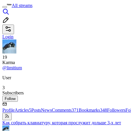
All streams
Login
19
Karma
@limitium
User
3
Subscribers
Follow
Profile
Articles
5
Posts
News
Comments
371
Bookmarks
348
Followers
Fo
Как собрать клавиатуру, которая прослужит дольше 3-х лет