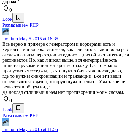
дороже".
0
Look
Размазываем PHP
limitium
May 5 2015 at 16:35
Все верно в примере с генератором и воркерами есть и
хертбиты и проверка статусов, как генератора так и воркера с
отслеживанием переходов из одного в другой и стратегия для
реконнектов Но, как я писал выше, вся ентерпрайзность
пишется руками и под конкретную задачу. Где-то можно
пропускать месседжы, где-то нужно биться до последнего,
где-то нужны синхронизации и транзакции. Все эти вещи
определяются задачей, которую нужно решать. Увы такое не
решается в общем виде.
Да доклад отличный в нем нет противоречий моим словам.
0
Look
Размазываем PHP
limitium
May 5 2015 at 11:56