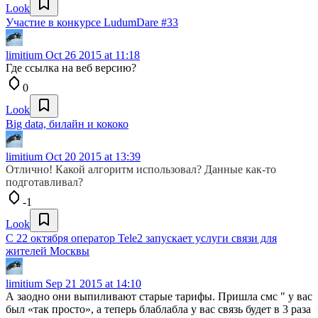
Look
Участие в конкурсе LudumDare #33
limitium
Oct 26 2015 at 11:18
Где ссылка на веб версию?
0
Look
Big data, билайн и кококо
limitium
Oct 20 2015 at 13:39
Отлично! Какой алгоритм использовал? Данные как-то
подготавливал?
-1
Look
С 22 октября оператор Tele2 запускает услуги связи для
жителей Москвы
limitium
Sep 21 2015 at 14:10
А заодно они выпиливают старые тарифы. Пришла смс " у вас
был «так просто», а теперь блаблабла у вас связь будет в 3 раза