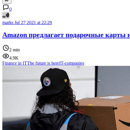
0
marks
Jul 27 2021 at 22:29
Amazon предлагает подарочные карты на
2 min
4.9K
Finance in IT
The future is here
IT-companies