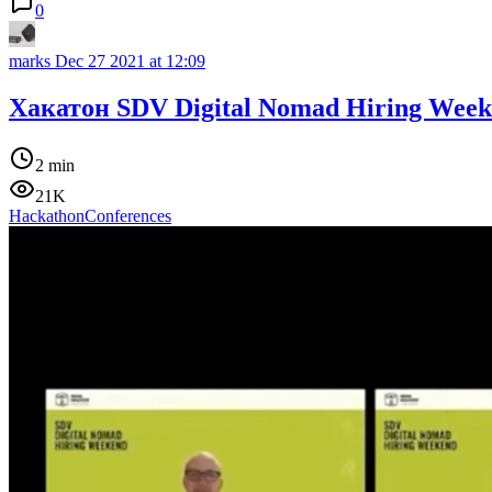
0
marks
Dec 27 2021 at 12:09
Хакатон SDV Digital Nomad Hiring Week
2 min
21K
Hackathon
Conferences