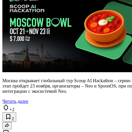
Москва открывает глобальный тур Scoop AI Hackathon – серию
этап пройдет 23 ноября, организаторы – Neo и SpoonOS, при п
интеграцию с экосистемой Neo.
Читать далее
+2
2