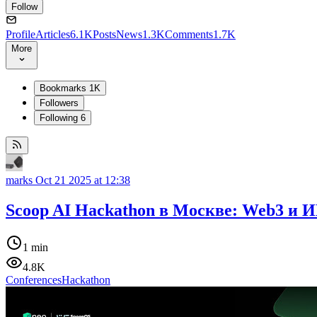
Follow
Profile
Articles
6.1K
Posts
News
1.3K
Comments
1.7K
More
Bookmarks
1K
Followers
Following
6
marks
Oct 21 2025 at 12:38
Scoop AI Hackathon в Москве: Web3 и 
1 min
4.8K
Conferences
Hackathon