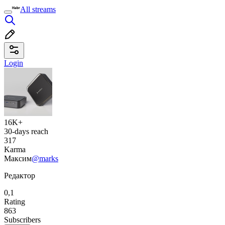
All streams
Login
16K+
30-days reach
317
Karma
Максим
@marks
Редактор
0,1
Rating
863
Subscribers