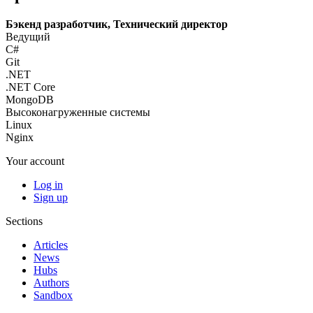
Бэкенд разработчик, Технический директор
Ведущий
C#
Git
.NET
.NET Core
MongoDB
Высоконагруженные системы
Linux
Nginx
Your account
Log in
Sign up
Sections
Articles
News
Hubs
Authors
Sandbox