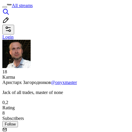
All streams
Login
18
Karma
Аристарх Загородников
@onyxmaster
Jack of all trades, master of none
0,2
Rating
8
Subscribers
Follow