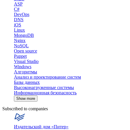
ASP
C#
DevOps
DNS
iOS
Linux
MongoDB
Nginx
NoSQL
Open source
Puppet
Visual Studio
Windows
Алгоритмы
Анализ и проектирование систем
Базы данных
Высоконагруженные системы
Информационная безопасность
Show more
Subscribed to companies
Издательский дом «Питер»