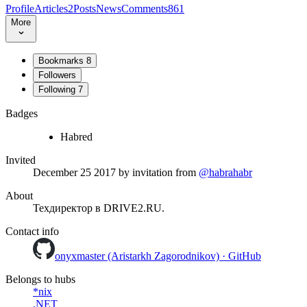
Profile
Articles
2
Posts
News
Comments
861
More
Bookmarks
8
Followers
Following
7
Badges
Habred
Invited
December 25 2017
by invitation from
@habrahabr
About
Техдиректор в DRIVE2.RU.
Contact info
onyxmaster (Aristarkh Zagorodnikov) · GitHub
Belongs to hubs
*nix
.NET