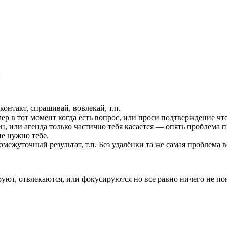
:
онтакт, спрашивай, вовлекай, т.п.
 в тот момент когда есть вопрос, или проси подтверждение что 
н, или агенда только частично тебя касается — опять проблема п
е нужно тебе.
ежуточный результат, т.п. Без удалёнки та же самая проблема в
уют, отвлекаются, или фокусируются но все равно ничего не п