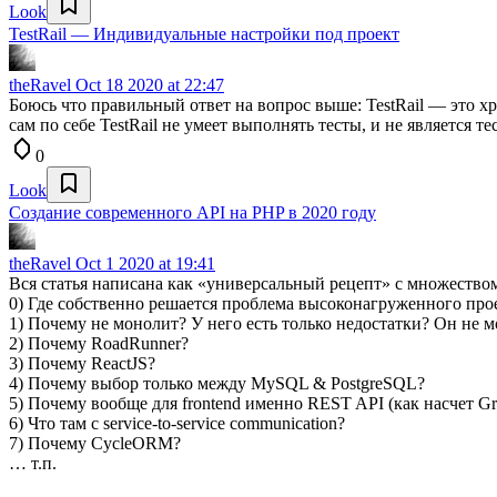
Look
TestRail — Индивидуальные настройки под проект
theRavel
Oct 18 2020 at 22:47
Боюсь что правильный ответ на вопрос выше: TestRail — это х
сам по себе TestRail не умеет выполнять тесты, и не является 
0
Look
Создание современного API на PHP в 2020 году
theRavel
Oct 1 2020 at 19:41
Вся статья написана как «универсальный рецепт» с множеств
0) Где собственно решается проблема высоконагруженного про
1) Почему не монолит? У него есть только недостатки? Он не м
2) Почему RoadRunner?
3) Почему ReactJS?
4) Почему выбор только между MySQL & PostgreSQL?
5) Почему вообще для frontend именно REST API (как насчет 
6) Что там с service-to-service communication?
7) Почему CycleORM?
… т.п.