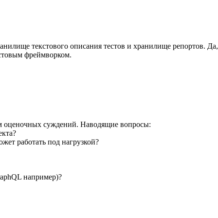
ранилище текстового описания тестов и хранилище репортов. Да,
тестовым фреймворком.
ом оценочных суждений. Наводящие вопросы:
екта?
ожет работать под нагрузкой?
GraphQL например)?