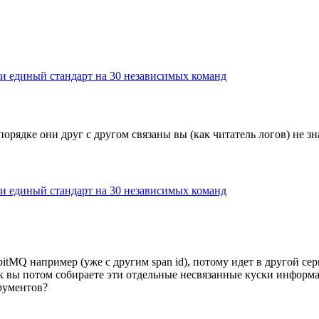
ли единый стандарт на 30 независимых команд
м порядке они друг с другом связаны вы (как читатель логов) не з
ли единый стандарт на 30 независимых команд
bbitMQ например (уже с другим span id), потому идет в другой серв
ак вы потом собираете эти отдельные несвязанные куски информац
трументов?