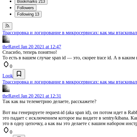
Bookmarks
213
Followers
Following
13
Трассировка и логирование в микросервисах: как мы втаскива
theRavel
Jan 20 2021 at 12:47
Спасибо, теперь понятно!
То есть в вашем случае span id — это, скорее trace id. А в каки
0
Look
Трассировка и логирование в микросервисах: как мы втаскива
theRavel
Jan 20 2021 at 12:31
Так как вы телеметрию делаете, расскажете?
Вот вы генерируете request-id (aka span id), он потом идет в Ra
это падает с исключением которое вы видите в sentry/kibana. К
это в одну цепочку, а как вы это делаете с вашим набором инс
0