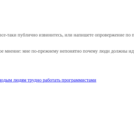
ы все-таки публично извинитесь, или напишете опровержение по
ное мнение: мне по-прежнему непонятно почему люди должны идт
олодым людям трудно работать программистами