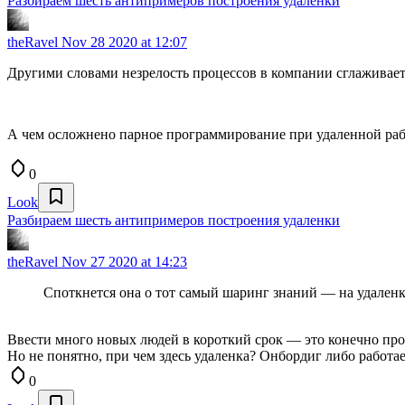
Разбираем шесть антипримеров построения удаленки
theRavel
Nov 28 2020 at 12:07
Другими словами незрелость процессов в компании сглаживаетс
А чем осложнено парное программирование при удаленной раб
0
Look
Разбираем шесть антипримеров построения удаленки
theRavel
Nov 27 2020 at 14:23
Споткнется она о тот самый шаринг знаний — на удаленке
Ввести много новых людей в короткий срок — это конечно пр
Но не понятно, при чем здесь удаленка? Онбордиг либо работа
0