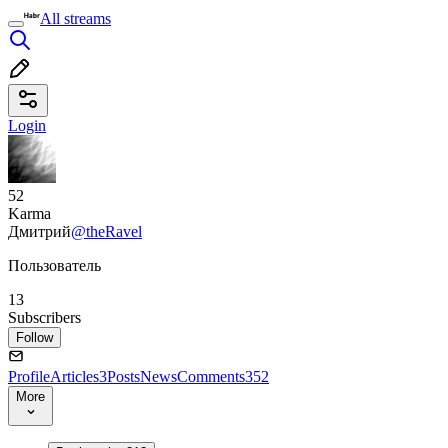
All streams
Login
52
Karma
Дмитрий
@theRavel
Пользователь
13
Subscribers
Follow
Profile
Articles
3
Posts
News
Comments
352
More