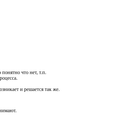
понятно что нет, т.п.
роцесса.
озникает и решается так же.
онимают.