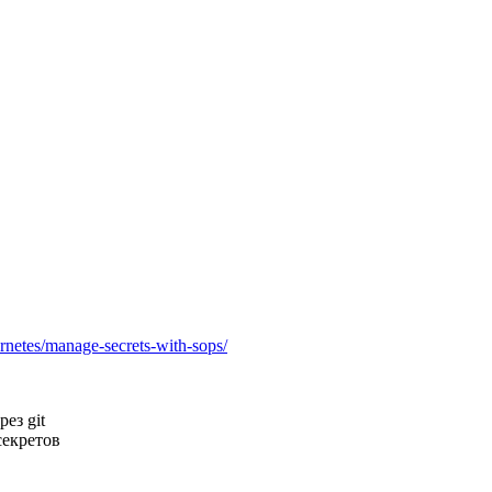
ernetes/manage-secrets-with-sops/
ез git
секретов