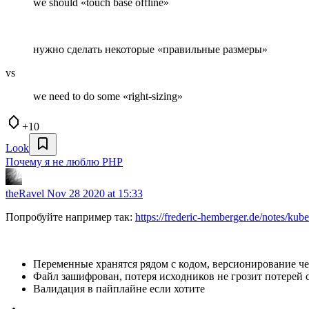
we should «touch base offline»
нужно сделать некоторые «правильные размеры»
vs
we need to do some «right-sizing»
+10
Look
Почему я не люблю PHP
theRavel
Nov 28 2020 at 15:33
Попробуйте например так:
https://frederic-hemberger.de/notes/kub
Переменные хранятся рядом с кодом, версионирование чер
Файл зашифрован, потеря исходников не грозит потерей 
Валидация в пайплайне если хотите