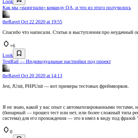
Look
Как мы «разогнали» команду QA, и что из этого получилось
theRavel
Oct 22 2020 at 19:55
Спасибо что написали. Статьи и выступления про неудачный о
+6
Look
TestRail — Индивидуальные настройки под проект
theRavel
Oct 20 2020 at 14:13
Jest, JUnit, PHPUnit — вот примеры тестовых фреймворков.
Я не знаю, какой у вас опыт с автоматизированными тестами, н
(бинарный — прошел тест или нет, или более сложный типа репо
система) для его прохождения — это я имел в виду под фразой "
0