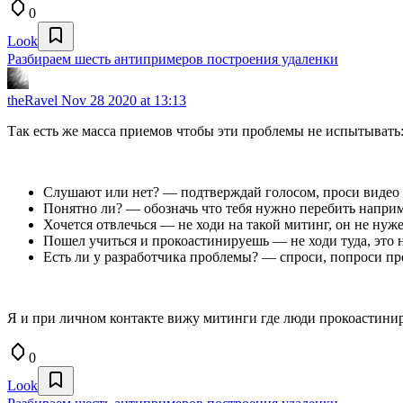
0
Look
Разбираем шесть антипримеров построения удаленки
theRavel
Nov 28 2020 at 13:13
Так есть же масса приемов чтобы эти проблемы не испытывать
Слушают или нет? — подтверждай голосом, проси видео к
Понятно ли? — обозначь что тебя нужно перебить например
Хочется отвлечься — не ходи на такой митинг, он не нуже
Пошел учиться и прокоастинируешь — не ходи туда, это н
Есть ли у разработчика проблемы? — спроси, попроси пром
Я и при личном контакте вижу митинги где люди прокоастинир
0
Look