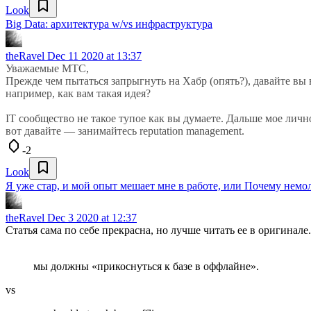
Look
Big Data: архитектура w/vs инфраструктура
theRavel
Dec 11 2020 at 13:37
Уважаемые МТС,
Прежде чем пытаться запрыгнуть на Хабр (опять?), давайте в
например, как вам такая идея?
IT сообщество не такое тупое как вы думаете. Дальше мое лич
вот давайте — занимайтесь reputation management.
-2
Look
Я уже стар, и мой опыт мешает мне в работе, или Почему нем
theRavel
Dec 3 2020 at 12:37
Статья сама по себе прекрасна, но лучше читать ее в оригинале.
мы должны «прикоснуться к базе в оффлайне».
vs