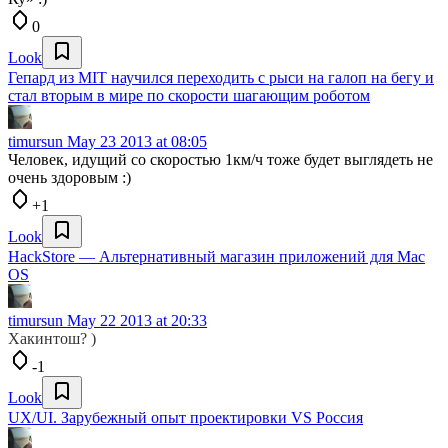
0
Look
Гепард из MIT научился переходить с рыси на галоп на бегу и
стал вторым в мире по скорости шагающим роботом
timursun
May 23 2013 at 08:05
Человек, идущий со скоростью 1км/ч тоже будет выглядеть не
очень здоровым :)
+1
Look
HackStore — Альтернативный магазин приложений для Mac
OS
timursun
May 22 2013 at 20:33
Хакинтош? )
-1
Look
UX/UI. Зарубежный опыт проектировки VS Росcия