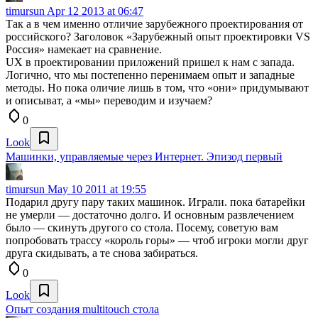
timursun
Apr 12 2013 at 06:47
Так а в чем именно отличие зарубежного проектирования от
российского? Заголовок «Зарубежный опыт проектировки VS
Росcия» намекает на сравнение.
UX в проектировании приложений пришел к нам с запада.
Логично, что мы постепенно перенимаем опыт и западные
методы. Но пока оличие лишь в том, что «они» придумывают
и описыват, а «мы» переводим и изучаем?
0
Look
Машинки, управляемые через Интернет. Эпизод первый
timursun
May 10 2011 at 19:55
Подарил другу пару таких машинок. Играли. пока батарейки
не умерли — достаточно долго. И основным развлечением
было — скинуть другого со стола. Посему, советую вам
попробовать трассу «король горы» — чтоб игроки могли друг
друга скидывать, а те снова забираться.
0
Look
Опыт создания multitouch стола