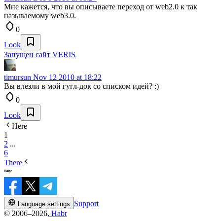
Мне кажется, что вы описываете переход от web2.0 к так
называемому web3.0.
0
Look
Запущен сайт VERIS
timursun
Nov 12 2010 at 18:22
Вы влезли в мой гугл-док со списком идей? :)
0
Look
Here
1
2
...
6
There
Support
Language settings
© 2006–2026,
Habr