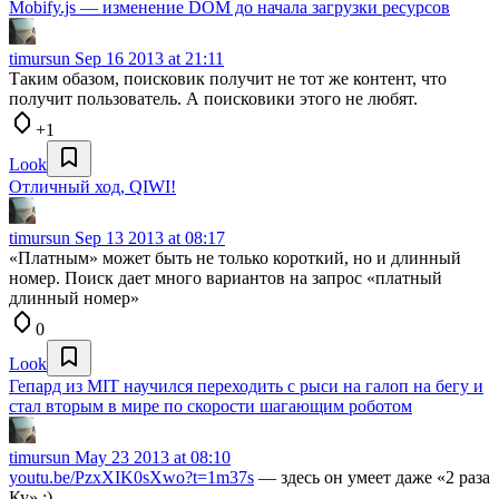
Mobify.js — изменение DOM до начала загрузки ресурсов
timursun
Sep 16 2013 at 21:11
Таким обазом, поисковик получит не тот же контент, что
получит пользователь. А поисковики этого не любят.
+1
Look
Отличный ход, QIWI!
timursun
Sep 13 2013 at 08:17
«Платным» может быть не только короткий, но и длинный
номер. Поиск дает много вариантов на запрос «платный
длинный номер»
0
Look
Гепард из MIT научился переходить с рыси на галоп на бегу и
стал вторым в мире по скорости шагающим роботом
timursun
May 23 2013 at 08:10
youtu.be/PzxXIK0sXwo?t=1m37s
— здесь он умеет даже «2 раза
Ку» :)