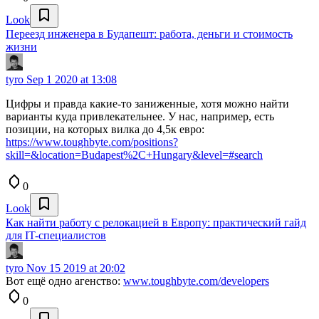
Look
Переезд инженера в Будапешт: работа, деньги и стоимость
жизни
tyro
Sep 1 2020 at 13:08
Цифры и правда какие-то заниженные, хотя можно найти
варианты куда привлекательнее. У нас, например, есть
позиции, на которых вилка до 4,5к евро:
https://www.toughbyte.com/positions?
skill=&location=Budapest%2C+Hungary&level=#search
0
Look
Как найти работу с релокацией в Европу: практический гайд
для IT-специалистов
tyro
Nov 15 2019 at 20:02
Вот ещё одно агенство:
www.toughbyte.com/developers
0