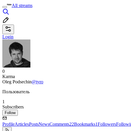
All streams
Login
0
Karma
Oleg Podsechin
@tyro
Пользователь
1
Subscribers
Follow
Profile
Articles
Posts
News
Comments
22
Bookmarks
1
Followers
Followi