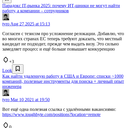
Парадокс IT-рынка 2025: почему ИТ-шники не могут найти
работу, а компании – сотрудников
tyro
Aug 27 2025 at 15:13
Согласен с тезисом про усложнение релокации. Добавлю, что
во многих странах ЕС теперь требуют доказать, что местный
кандидат не подходит, прежде чем выдать визу. Это сильно
замедляет процесс и ещё больше повышает конкуренцию
+3
Look
Как найти удаленную работу в США и Европе: списки ~1000
компаний, полезные инструменты для поиска + личный опыт
инженера
tyro
Mar 10 2021 at 19:50
Вот ещё одна полезная ссылка с удалёнными вакансиями:
https://www.toughbyte.com/positions?location=remote
0