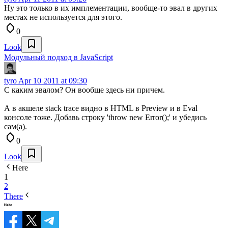
Ну это только в их имплементации, вообще-то эвал в других
местах не используется для этого.
0
Look
Модульный подход в JavaScript
tyro
Apr 10 2011 at 09:30
С каким эвалом? Он вообще здесь ни причем.
А в акшеле stack trace видно в HTML в Preview и в Eval
консоле тоже. Добавь строку 'throw new Error();' и убедись
сам(а).
0
Look
Here
1
2
There