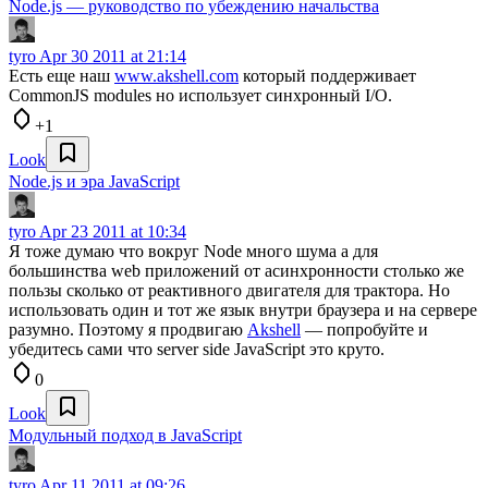
Node.js — руководство по убеждению начальства
tyro
Apr 30 2011 at 21:14
Есть еще наш
www.akshell.com
который поддерживает
CommonJS modules но использует синхронный I/O.
+1
Look
Node.js и эра JavaScript
tyro
Apr 23 2011 at 10:34
Я тоже думаю что вокруг Node много шума а для
большинства web приложений от асинхронности столько же
пользы сколько от реактивного двигателя для трактора. Но
использовать один и тот же язык внутри браузера и на сервере
разумно. Поэтому я продвигаю
Akshell
— попробуйте и
убедитесь сами что server side JavaScript это круто.
0
Look
Модульный подход в JavaScript
tyro
Apr 11 2011 at 09:26