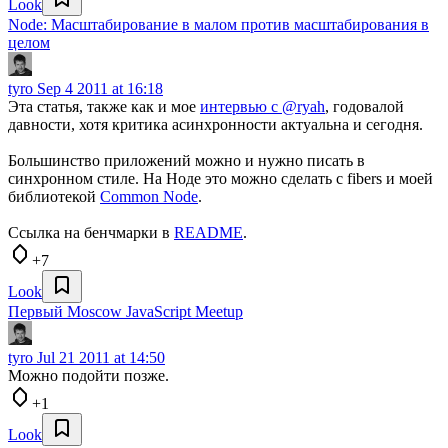
Look
Node: Масштабирование в малом против масштабирования в
целом
tyro
Sep 4 2011 at 16:18
Эта статья, также как и мое
интервью с @ryah
, годовалой
давности, хотя критика асинхронности актуальна и сегодня.
Большинство приложений можно и нужно писать в
синхронном стиле. На Ноде это можно сделать с fibers и моей
библиотекой
Common Node
.
Ссылка на бенчмарки в
README
.
+7
Look
Первый Moscow JavaScript Meetup
tyro
Jul 21 2011 at 14:50
Можно подойти позже.
+1
Look