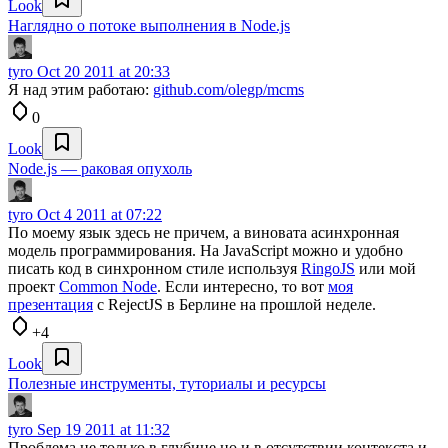
Look
Наглядно о потоке выполнения в Node.js
tyro
Oct 20 2011 at 20:33
Я над этим работаю:
github.com/olegp/mcms
0
Look
Node.js — раковая опухоль
tyro
Oct 4 2011 at 07:22
По моему язык здесь не причем, а виновата асинхронная
модель программирования. На JavaScript можно и удобно
писать код в синхронном стиле используя
RingoJS
или мой
проект
Common Node
. Если интересно, то вот
моя
презентация
с RejectJS в Берлине на прошлой неделе.
+4
Look
Полезные инструменты, туториалы и ресурсы
tyro
Sep 19 2011 at 11:32
Проблема не только в глубине но и в отсутствии контекста и