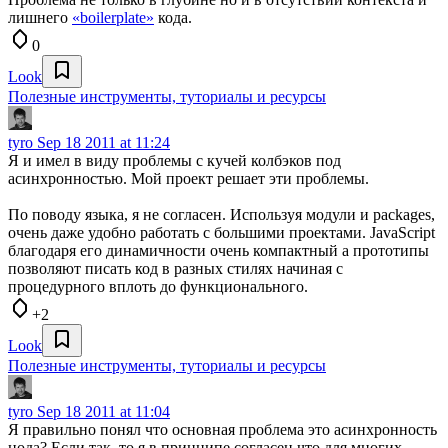
лишнего
«boilerplate»
кода.
0
Look
Полезные инструменты, туториалы и ресурсы
tyro
Sep 18 2011 at 11:24
Я и имел в виду проблемы с кучей колбэков под
асинхронностью. Мой проект решает эти проблемы.
По поводу языка, я не согласен. Используя модули и packages,
очень даже удобно работать с большими проектами. JavaScript
благодаря его динамичности очень компактный а прототипы
позволяют писать код в разных стилях начиная с
процедурного вплоть до функционального.
+2
Look
Полезные инструменты, туториалы и ресурсы
tyro
Sep 18 2011 at 11:04
Я правильно понял что основная проблема это асинхронность
нода? Если так, то я в принципе согласен что для многих