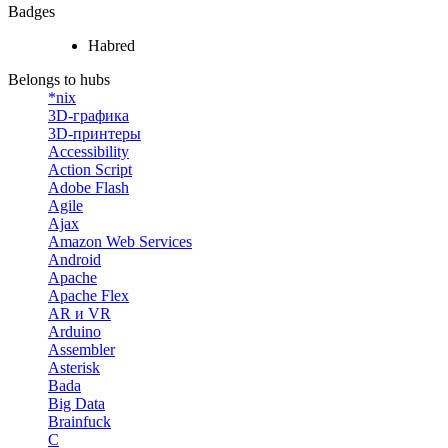
Badges
Habred
Belongs to hubs
*nix
3D-графика
3D-принтеры
Accessibility
Action Script
Adobe Flash
Agile
Ajax
Amazon Web Services
Android
Apache
Apache Flex
AR и VR
Arduino
Assembler
Asterisk
Bada
Big Data
Brainfuck
C