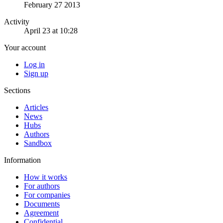
February 27 2013
Activity
April 23 at 10:28
Your account
Log in
Sign up
Sections
Articles
News
Hubs
Authors
Sandbox
Information
How it works
For authors
For companies
Documents
Agreement
Confidential