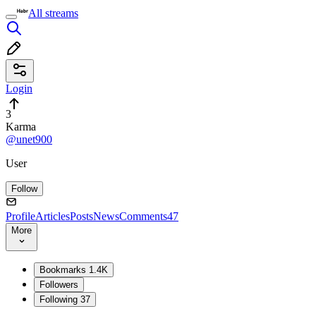
All streams
Login
3
Karma
@unet900
User
Follow
Profile
Articles
Posts
News
Comments
47
More
Bookmarks
1.4K
Followers
Following
37