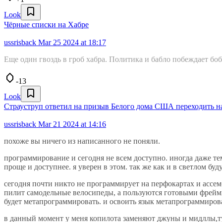
Look
Чёрные списки на Хабре
ussrisback
Mar 25 2024 at 18:17
Еще один гвоздь в гроб хабра. Политика и бабло побеждает боб
-13
Look
Страуструп ответил на призыв Белого дома США переходить на
ussrisback
Mar 21 2024 at 14:16
похоже вы ничего из написанного не поняли.
программирование и сегодня не всем доступно. иногда даже те
проще и доступнее. я уверен в этом. так же как и в светлом бу
сегодня почти никто не программирует на перфокартах и ассем
пилит самодельные велосипеды, а пользуются готовыми фреймво
будет метапрограммировать. и освоить язык метапрограммиров
в данный момент у меня копилота заменяют джуны и мидллы,т