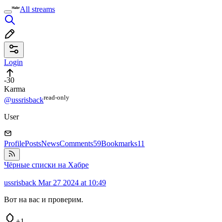
All streams
Login
-30
Karma
read⁠-⁠only
@ussrisback
User
Profile
Posts
News
Comments
59
Bookmarks
11
Чёрные списки на Хабре
ussrisback
Mar 27 2024 at 10:49
Вот на вас и проверим.
+1