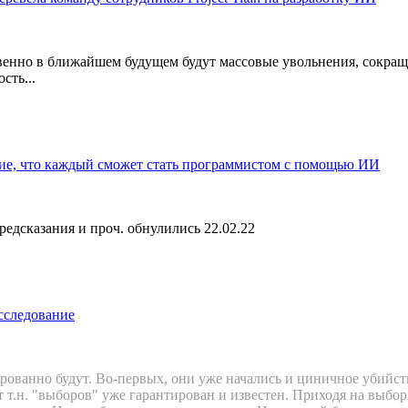
ственно в ближайшем будущем будут массовые увольнения, сокра
сть...
ие, что каждый сможет стать программистом с помощью ИИ
предсказания и проч. обнулились 22.02.22
сследование
ированно будут. Во-первых, они уже начались и циничное убийс
 т.н. "выборов" уже гарантирован и известен. Приходя на выбор