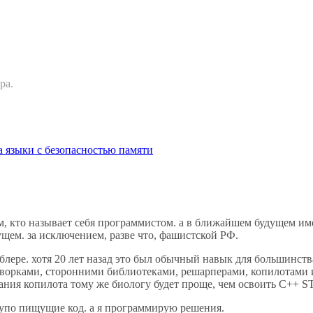
ра.
 языки с безопасностью памяти
м, кто называет себя программистом. а в ближайшем будущем им
дущем. за исключением, разве что, фашистской РФ.
блере. хотя 20 лет назад это был обычный навык для большинств
рками, сторонними библиотеками, решарперами, копилотами и т.
ания копилота тому же биологу будет проще, чем освоить C++ S
упо пищущие код. а я программирую решения.