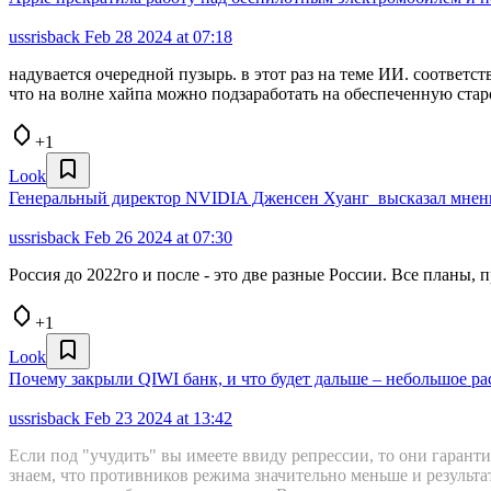
ussrisback
Feb 28 2024 at 07:18
надувается очередной пузырь. в этот раз на теме ИИ. соответ
что на волне хайпа можно подзаработать на обеспеченную старо
+1
Look
Генеральный директор NVIDIA Дженсен Хуанг высказал мнен
ussrisback
Feb 26 2024 at 07:30
Россия до 2022го и после - это две разные России. Все планы, 
+1
Look
Почему закрыли QIWI банк, и что будет дальше – небольшое ра
ussrisback
Feb 23 2024 at 13:42
Если под "учудить" вы имеете ввиду репрессии, то они гарант
знаем, что противников режима значительно меньше и результат