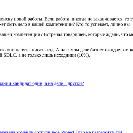
поиску новой работы. Если работа никогда не заканчивается, то
ет быть дело в вашей компетенции? Кто-то успевает, лично вы - 
 в вашей компетенции? Встречал товарищей, которые ждали, что 
что они наняты писать код. А на самом деле бизнес ожидает от 
ный SDLC, а не только лишь исходники (10%).
вании кандидат один, а на деле – другой?
ревела команду сотрудников Project Titan на разработку ИИ