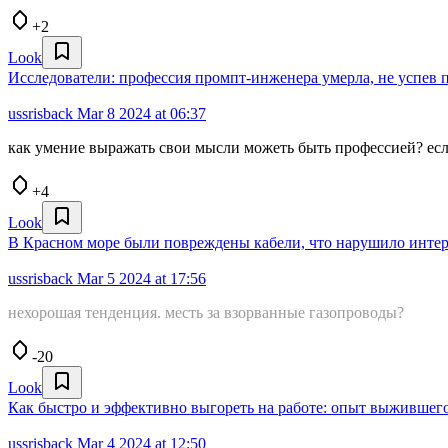
+2
Look
Исследователи: профессия промпт-инженера умерла, не успев 
ussrisback
Mar 8 2024 at 06:37
как умение выражать свои мысли можеть быть профессией? есл
+4
Look
В Красном море были повреждены кабели, что нарушило инте
ussrisback
Mar 5 2024 at 17:56
нехорошая тенденция. месть за взорванные газопроводы?
-20
Look
Как быстро и эффективно выгореть на работе: опыт выжившег
ussrisback
Mar 4 2024 at 12:50