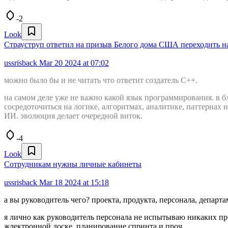
-2
Look
Страуструп ответил на призыв Белого дома США переходить на
ussrisback
Mar 20 2024 at 07:02
можно было бы и не читать что ответит создатель С++.
на самом деле уже не важно какой язык программирования. в 
сосредоточиться на логике, алгоритмах, аналитике, паттернах 
ИИ. эволюция делает очередной виток.
-4
Look
Сотрудникам нужны личные кабинеты
ussrisback
Mar 18 2024 at 15:18
а вы руководитель чего? проекта, продукта, персонала, департам
я лично как руководитель персонала не испытываю никаких про
жлектронной доске, планирование спринта и проч.