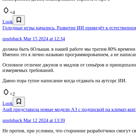
+4
Look
Голодные игры начались. Развитие ИИ приведёт к естественно
ussrisback
Mar 15 2024 at 12:34
должна быть бОльшая. в нашей работе мы тратим 80% времени 
Именно это я лично называю программированием, а не написан
Основное отличие джунов и мидлов от сеньёров и принципало
измеряемых требований.
Давно пора тупое написание когда отдавать на аутсорс ИИ.
+2
Look
Audi представила новые модели A3 с подпиской на климат-кон
ussrisback
Mar 12 2024 at 13:39
Не против, при условии, что сторонние разработчики смогут св