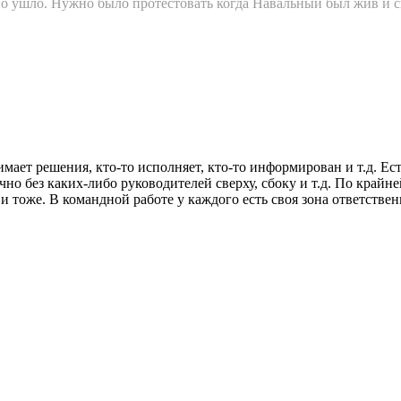
о ушло. Нужно было протестовать когда Навальный был жив и св
имает решения, кто-то исполняет, кто-то информирован и т.д. Ес
о без каких-либо руководителей сверху, сбоку и т.д. По крайне
 тоже. В командной работе у каждого есть своя зона ответстве