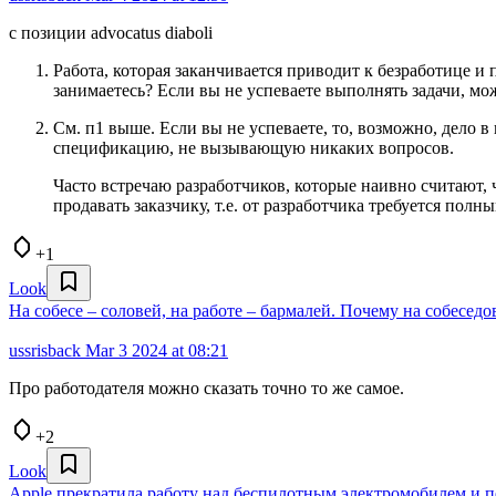
с позиции advocatus diaboli
Работа, которая заканчивается приводит к безработице и 
занимаетесь? Если вы не успеваете выполнять задачи, мож
См. п1 выше. Если вы не успеваете, то, возможно, дело
спецификацию, не вызывающую никаких вопросов.
Часто встречаю разработчиков, которые наивно считают, 
продавать заказчику, т.е. от разработчика требуется пол
+1
Look
На собесе – соловей, на работе – бармалей. Почему на собеседо
ussrisback
Mar 3 2024 at 08:21
Про работодателя можно сказать точно то же самое.
+2
Look
Apple прекратила работу над беспилотным электромобилем и пе