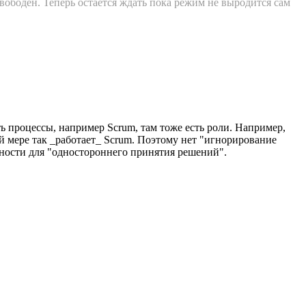
ободен. Теперь остается ждать пока режим не выродится сам
ть процессы, например Scrum, там тоже есть роли. Например,
й мере так _работает_ Scrum. Поэтому нет "игнорирование
нности для "одностороннего принятия решений".