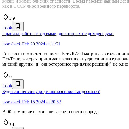
жизнь и жизнь близких опасности. Время перемен давным давн
как в СССР либо военного переворота.
-16
Look
Правила работы с задачами, до которых не доходят руки
ussrisback
Feb 20 2024 at 11:21
Есть роли и ответственность. Есть RACI матрица - кто-то прин
DevTeam, которая принимает решения внутри спринта единоличн
мнений других" и "одностороннее принятие решений" не одно и
0
Look
Будет ли пенсия у родившихся в восьмидесятых?
ussrisback
Feb 15 2024 at 20:52
В 90ые многие выживали за счет своего огорода
+4