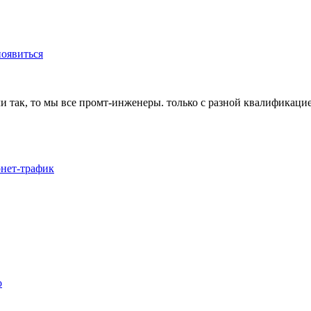
появиться
и так, то мы все промт-инженеры. только с разной квалификаци
рнет-трафик
о