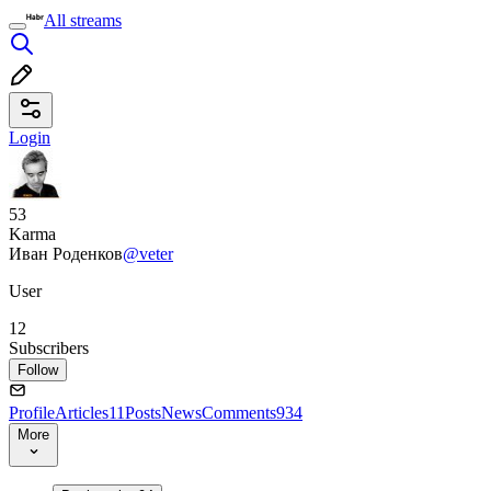
All streams
Login
53
Karma
Иван Роденков
@veter
User
12
Subscribers
Follow
Profile
Articles
11
Posts
News
Comments
934
More