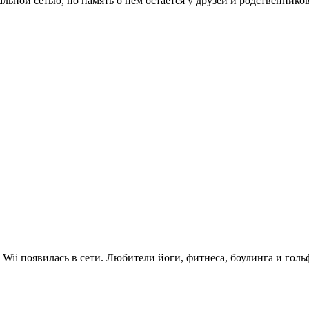
льной сетью, но память о нем остается у друзей и родственников
ii появилась в сети. Любители йоги, фитнеса, боулинга и гол