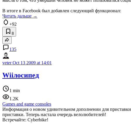
мысль о том, что умерший человек не может пользоваться социа
В итоге в Facebook был добавлен следующий функционал:
Читать дальше →
+92
8
135
veter
Oct 13 2009 at 14:01
Wiiлосипед
1 min
1.2K
Games and game consoles
Информация о новом удивительном дополнении для приставки W
приставки. Теперь настала очередь велолюбителей!
Встречайте: Cyberbike!