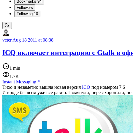
Bookmarks
94
Followers
Following
10
veter
Aug 18 2011 at 08:38
ICQ включает интеграцию с Gtalk в о
1 min
1.7K
Instant Messaging
*
Тихо и незаметно вышла новая версия
ICQ
под номером 7.6
И вроде бы всем уже все равно. Помянули, перезахоронили, но