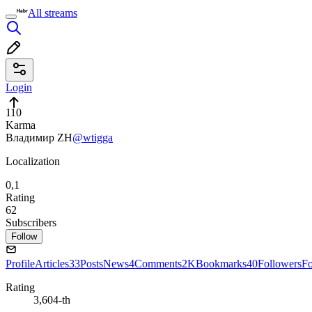
All streams
Login
110
Karma
Владимир ZH
@wtigga
Localization
0,1
Rating
62
Subscribers
Follow
Profile
Articles
33
Posts
News
4
Comments
2K
Bookmarks
40
Followers
Fo
Rating
3,604-th