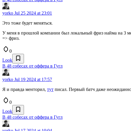
yorko
Jul 25 2024 at 23:01
Это тоже будет меняться.
У меня в прошлой компании был локальный фриз найма на 3 ме
=> фриз.
0
Look
В 48 собесах от оффера в Гугл
yorko
Jul 19 2024 at 17:57
Я и правда менторил,
тут
писал. Первый батч даже неожиданн
0
Look
В 48 собесах от оффера в Гугл
yorko
Jul 17 2024 at 10:04