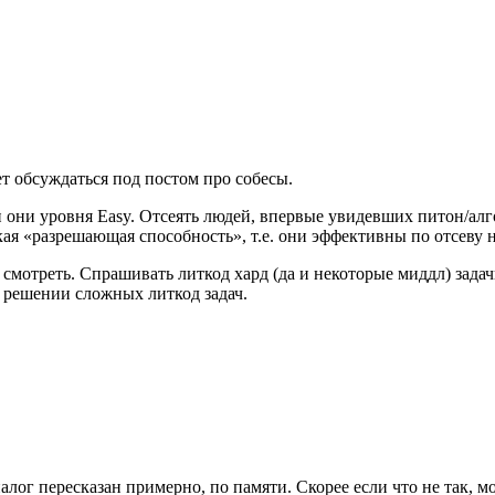
дет обсуждаться под постом про собесы.
ли они уровня Easy. Отсеять людей, впервые увидевших питон/ал
окая «разрешающая способность», т.е. они эффективны по отсев
смотреть. Спрашивать литкод хард (да и некоторые миддл) задачи
 решении сложных литкод задач.
ог пересказан примерно, по памяти. Скорее если что не так, мо