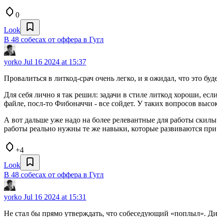
0
Look
В 48 собесах от оффера в Гугл
yorko
Jul 16 2024 at 15:37
Провалиться в литкод-срач очень легко, и я ожидал, что это бу
Для себя лично я так решил: задачи в стиле литкод хороши, ес
файле, посл-то Фибоначчи - все сойдет. У таких вопросов выс
А вот дальше уже надо на более релевантные для работы скилы 
работы реально нужны те же навыки, которые развиваются при
+4
Look
В 48 собесах от оффера в Гугл
yorko
Jul 16 2024 at 15:31
Не стал бы прямо утверждать, что собеседующий «поплыл». Диал