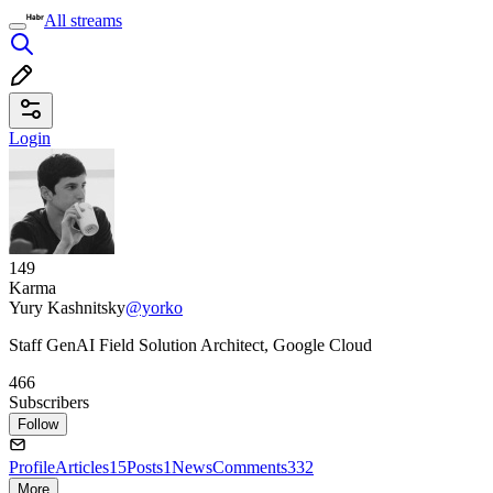
All streams
Login
149
Karma
Yury Kashnitsky
@yorko
Staff GenAI Field Solution Architect, Google Cloud
466
Subscribers
Follow
Profile
Articles
15
Posts
1
News
Comments
332
More