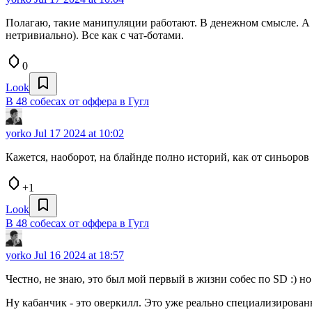
Полагаю, такие манипуляции работают. В денежном смысле. А то 
нетривиально). Все как с чат-ботами.
0
Look
В 48 собесах от оффера в Гугл
yorko
Jul 17 2024 at 10:02
Кажется, наоборот, на блайнде полно историй, как от синьоров 
+1
Look
В 48 собесах от оффера в Гугл
yorko
Jul 16 2024 at 18:57
Честно, не знаю, это был мой первый в жизни собес по SD :) но
Ну кабанчик - это оверкилл. Это уже реально специализирован