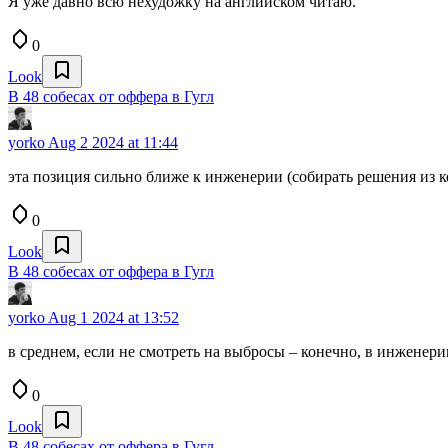
Я уже давно всю нехудожку на английском читаю.
0
Look
В 48 собесах от оффера в Гугл
yorko
Aug 2 2024 at 11:44
эта позиция сильно ближе к инженерии (собирать решения из ком
0
Look
В 48 собесах от оффера в Гугл
yorko
Aug 1 2024 at 13:52
в среднем, если не смотреть на выбросы – конечно, в инженерии.
0
Look
В 48 собесах от оффера в Гугл