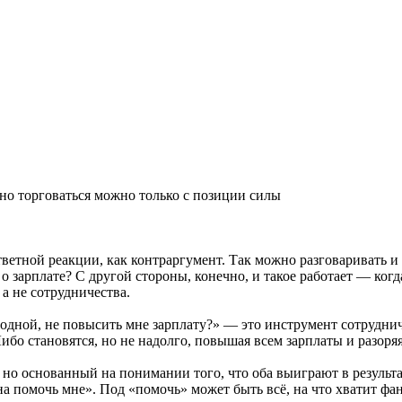
 но торговаться можно только с позиции силы
ветной реакции, как контраргумент. Так можно разговаривать и в
о зарплате? С другой стороны, конечно, и такое работает — ког
а не сотрудничества.
одной, не повысить мне зарплату?» — это инструмент сотрудниче
ибо становятся, но не надолго, повышая всем зарплаты и разоря
 но основанный на понимании того, что оба выиграют в результа
на помочь мне». Под «помочь» может быть всё, на что хватит фа