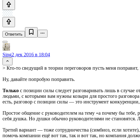
Ответить
Sing
2 дек 2016 в 18:04
> Кто-то сведущий в теории переговоров пусть меня поправит,
Ну, давайте попробую поправить.
Только
с позиции силы следует разговаривать лишь в случае от
людьми, с которыми вам нужны козыри для простого разговора 
есть, разговор с позиции силы — это инструмент конкуренции, 
Простое общение с руководителем на тему «а почему бы тебе, р
себя душка. Но душки обычно руководителями не становятся. Л
Третий вариант — тоже сотрудничества (симбиоз, если хотите),
помочь компании ещё вот так, так и вот так, но компания долж