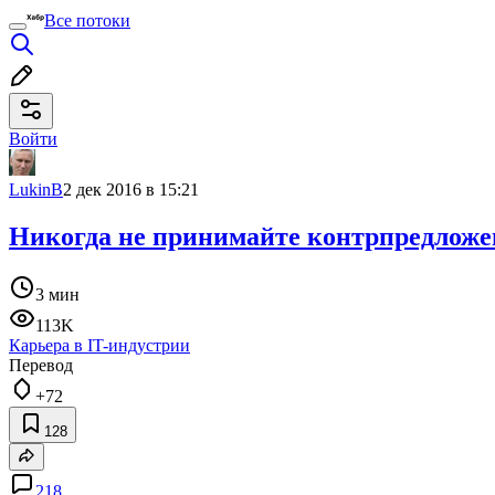
Все потоки
Войти
LukinB
2 дек 2016 в 15:21
Никогда не принимайте контрпредложе
3 мин
113K
Карьера в IT-индустрии
Перевод
+72
128
218