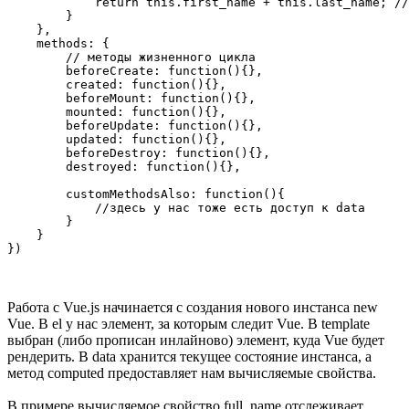
            return this.first_name + this.last_name; //
        }

    },  

    methods: {

        // методы жизненного цикла

        beforeCreate: function(){},

        created: function(){},

        beforeMount: function(){},

        mounted: function(){},

        beforeUpdate: function(){},

        updated: function(){},

        beforeDestroy: function(){},

        destroyed: function(){},

        customMethodsAlso: function(){

            //здесь у нас тоже есть доступ к data

        }

    }

Работа с Vue.js начинается с создания нового инстанса new
Vue. В el у нас элемент, за которым следит Vue. В template
выбран (либо прописан инлайново) элемент, куда Vue будет
рендерить. В data хранится текущее состояние инстанса, а
метод computed предоставляет нам вычисляемые свойства.
В примере вычисляемое свойство full_name отслеживает