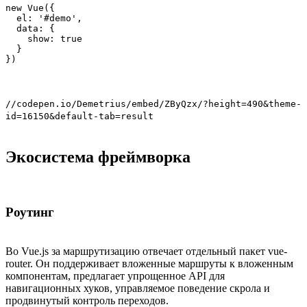
new Vue({

  el: '#demo',

  data: {

    show: true

  }

})
//codepen.io/Demetrius/embed/ZByQzx/?height=490&theme-
id=16150&default-tab=result
Экосистема фреймворка
Роутинг
Во Vue.js за маршрутизацию отвечает отдельный пакет vue-
router. Он поддерживает вложенные маршруты к вложенным
компонентам, предлагает упрощенное API для
навигационных хуков, управляемое поведение скрола и
продвинутый контроль переходов.