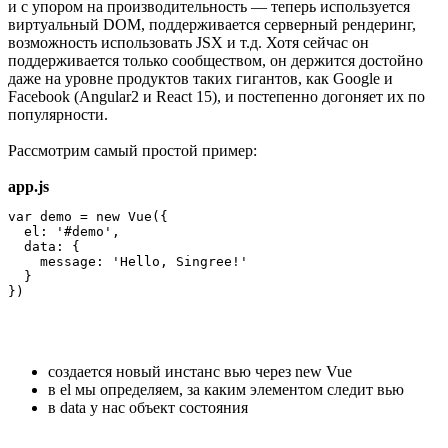
и с упором на производительность — теперь используется
виртуальный DOM, поддерживается серверный рендеринг,
возможность использовать JSX и т.д. Хотя сейчас он
поддерживается только сообществом, он держится достойно
даже на уровне продуктов таких гигантов, как Google и
Facebook (Angular2 и React 15), и постепенно догоняет их по
популярности.
Рассмотрим самый простой пример:
app.js
var demo = new Vue({

  el: '#demo',

  data: {

    message: 'Hello, Singree!'

  }

})
создается новый инстанс вью через new Vue
в el мы определяем, за каким элементом следит вью
в data у нас объект состояния