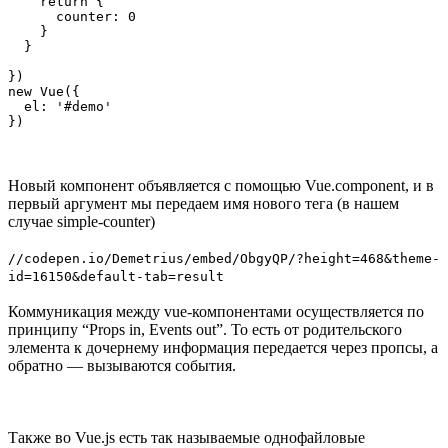
    return {

      counter: 0

    }

  }

})

new Vue({

  el: '#demo'

})
Новый компонент объявляется с помощью Vue.component, и в
первый аргумент мы передаем имя нового тега (в нашем
случае simple-counter)
//codepen.io/Demetrius/embed/ObgyQP/?height=468&theme-
id=16150&default-tab=result
Коммуникация между vue-компонентами осуществляется по
принципу “Props in, Events out”. То есть от родительского
элемента к дочернему информация передается через пропсы, а
обратно — вызываются события.
Также во Vue.js есть так называемые однофайловые