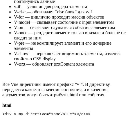
подтянулись данные
v-if — условие для рендера элемента
V-else — обозначает “else блок” для v-if
V-for — циклично проходит массив объектов
V-model — связывает состояние с input элементом
V-on — связывает слушателя события с элементом
V-once — рендерит элемент только вначале и больше не
следит за ним
V-pre — не компилирует элемент и его дочерние
элементы
V-show — переключает видимость элемента, изменяя
свойство CSS display
V-text — обновляет textContent элемента
Все Vue-директивы имеют префикс “v-”. В директиву
передается какое-то значение состояния, а в качестве
аргументов могут быть атрибуты html или события.
html
<div v-my-directive="someValue"></div>