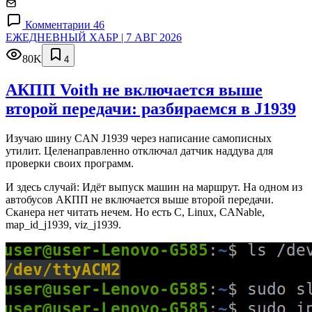
Комментарии 46
ЕЖЕДНЕВНЫЙ ХАБР | 7 АВГ 2026
80K
4
АКПП Voith не включается выше
второй передачи: разбираемся в J1939
Изучаю шину CAN J1939 через написание самописных
утилит. Целенаправленно отключал датчик наддува для
проверки своих программ.
И здесь случай: Идёт выпуск машин на маршрут. На одном из
автобусов АКПП не включается выше второй передачи.
Сканера нет читать нечем. Но есть C, Linux, CANable,
map_id_j1939, viz_j1939.