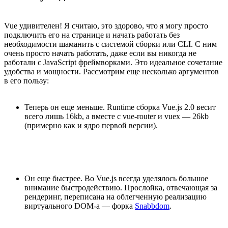
Vue удивителен! Я считаю, это здорово, что я могу просто
подключить его на странице и начать работать без
необходимости шаманить с системой сборки или CLI. С ним
очень просто начать работать, даже если вы никогда не
работали с JavaScript фреймворками. Это идеальное сочетание
удобства и мощности. Рассмотрим еще несколько аргументов
в его пользу:
Теперь он еще меньше. Runtime сборка Vue.js 2.0 весит
всего лишь 16kb, а вместе с vue-router и vuex — 26kb
(примерно как и ядро первой версии).
Он еще быстрее. Во Vue.js всегда уделялось большое
внимание быстродействию. Прослойка, отвечающая за
рендеринг, переписана на облегченную реализацию
виртуального DOM-а — форка
Snabbdom
.