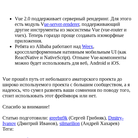
Vue 2.0 поддерживает серверный рендеринг. Для этого
есть модуль V
ue-server-renderer
, поддерживающий
другие инструменты из экосистемы Vue (vue-router и
vuex). Теперь гораздо проще создавать изоморфные
приложения.
Ребята из Alibaba работают над
Weex
,
кроссплатформенным нативным мобильным UI (как
ReactNative и NativeScript). Отныне Vue-компоненты
можно будет использовать для веб, Android и iOS.
Vue прошёл путь от небольшого аматорского проекта до
широко используемого проекта с большим сообществом, а я
надеюсь, что сумел развеять ваши сомнения по поводу того,
стоит использовать этот фреймворк или нет.
Спасибо за внимание!
Статью подготовили:
greebn9k
(Сергей Грибняк),
Dmitry-
Ivanov
(Дмитрий Иванов),
silmarilion
(Андрей Хахарев)
Теги: