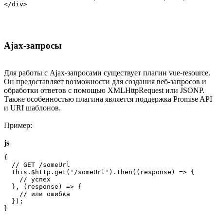
</div>
Ajax-запросы
Для работы с Ajax-запросами существует плагин vue-resource.
Он предоставляет возможности для создания веб-запросов и
обработки ответов с помощью XMLHttpRequest или JSONP.
Также особенностью плагина является поддержка Promise API
и URI шаблонов.
Пример:
js
{

  // GET /someUrl

  this.$http.get('/someUrl').then((response) => {

    // успех

  }, (response) => {

    // или ошибка

  });

}