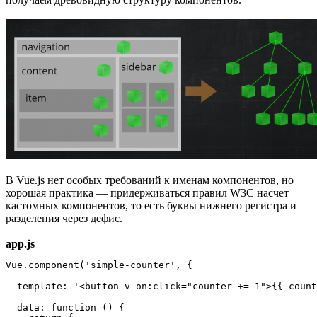
В Vue.js нет особых требований к именам компонентов, но
хорошая практика — придерживаться правил W3C насчет
кастомных компонентов, то есть буквы нижнего регистра и
разделения через дефис.
app.js
Vue.component('simple-counter', {

  template: '<button v-on:click="counter += 1">{{ count
  data: function () {
