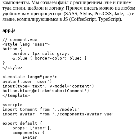
компоненты. Мы создаем файл с расширением .vue и пишем
туда стили, шаблон и логику. Причем писать можно на любом
удобном вам препроцессоре (SASS, Stylus, PostCSS, Jade, ...) и
языке, компилирующимся в JS (CoffeeScript, TypeScript).
app.js
// comment.vue

<style lang="sass">

button {

    border: 1px solid gray;

    &.blue { border-color: blue; }

}

</style>

<template lang="jade">

avatar(:user='user')

input(type='text', v-model='content')

button.blue(@click='submitComment')

</template>

<script>

import Comment from '../models'

import avatar  from './components/avatar.vue'

export default {

    props: ['user'],

    components: {

        avatar
