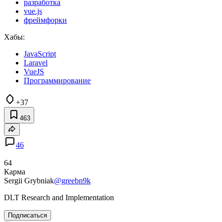
разработка
vue.js
фреймфорки
Хабы:
JavaScript
Laravel
VueJS
Программирование
+37
463
46
64
Карма
Sergii Grybniak
@greebn9k
DLT Research and Implementation
Подписаться