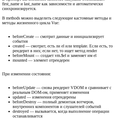
first_name и last_name как зависимости и автоматически
синхронизируется.
В methods можно выделить следующие кастомные методы и
методы жизненного цикла Vue:
beforeCreate — смотрит данные и инициализирует
события
created — смотрит, есть ли el или template. Если есть, то
рендерит в них; если нет, то ищет метод render
beforeMount — создает vm.$el и заменяет им el
mounted — элемент отрендерен
При изменении состояния:
beforeUpdate — снова рендерит VDOM и сравнивает с
реальным DOM-ом, применяет изменения
updated — изменения отрендерены
beforeDestroy — полный демонтаж вотчеров,
внутренних компонентов и слушателей событий
destroyed — вызывается, когда выполнение операции
останавливается