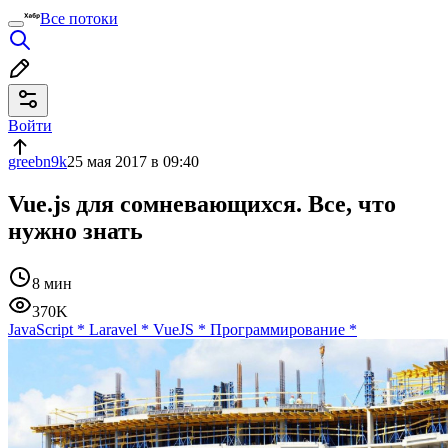
Все потоки
Войти
greebn9k
25 мая 2017 в 09:40
Vue.js для сомневающихся. Все, что
нужно знать
8 мин
370K
JavaScript
*
Laravel
*
VueJS
*
Программирование
*