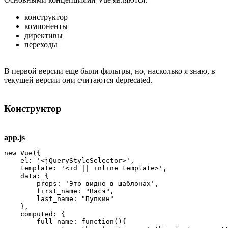
конструктор
компоненты
директивы
переходы
В первой версии еще были фильтры, но, насколько я знаю, в
текущей версии они считаются deprecated.
Конструктор
app.js
new Vue({

    el: '<jQueryStyleSelector>',

    template: '<id || inline template>',

    data: {

        props: 'Это видно в шаблонах',

        first_name: "Вася",

        last_name: "Пупкин"

    },

    computed: {

        full_name: function(){
