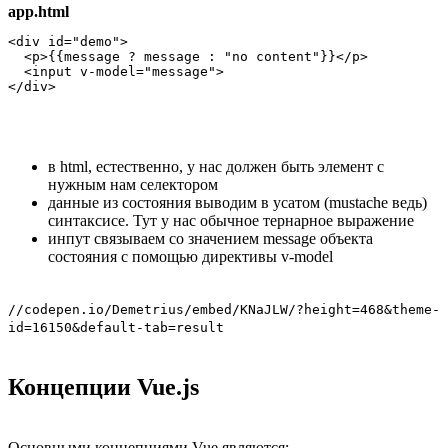
app.html
<div id="demo">

  <p>{{message ? message : "no content"}}</p>

  <input v-model="message">

</div>
в html, естественно, у нас должен быть элемент с
нужным нам селектором
данные из состояния выводим в усатом (mustache ведь)
синтаксисе. Тут у нас обычное тернарное выражение
инпут связываем со значением message объекта
состояния с помощью директивы v-model
//codepen.io/Demetrius/embed/KNaJLW/?height=468&theme-
id=16150&default-tab=result
Концепции Vue.js
Основными концепциями Vue являются: