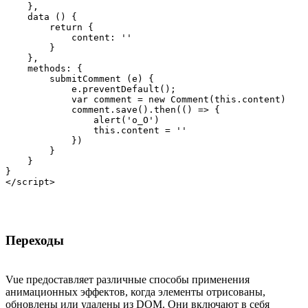
    },

    data () {

        return {

            content: ''

        }

    },

    methods: {

        submitComment (e) {

            e.preventDefault();

            var comment = new Comment(this.content)

            comment.save().then(() => {

                alert('o_O')

                this.content = ''

            })

        }

    }

}

</script>
Переходы
Vue предоставляет различные способы применения
анимационных эффектов, когда элементы отрисованы,
обновлены или удалены из DOM. Они включают в себя