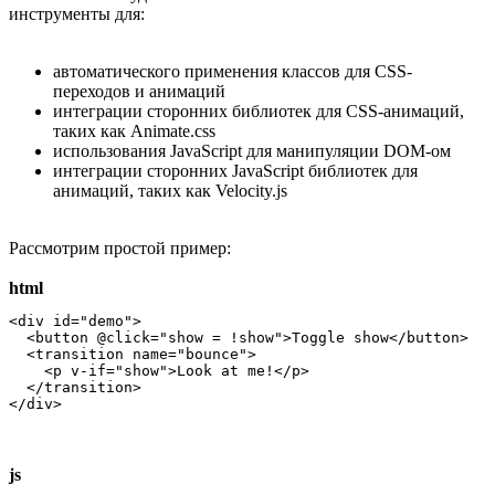
инструменты для:
автоматического применения классов для CSS-
переходов и анимаций
интеграции сторонних библиотек для CSS-анимаций,
таких как Animate.css
использования JavaScript для манипуляции DOM-ом
интеграции сторонних JavaScript библиотек для
анимаций, таких как Velocity.js
Рассмотрим простой пример:
html
<div id="demo">

  <button @click="show = !show">Toggle show</button>

  <transition name="bounce">

    <p v-if="show">Look at me!</p>

  </transition>

</div>
js