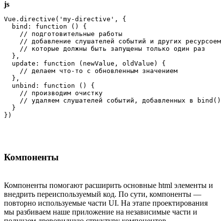
js
Vue.directive('my-directive', {

  bind: function () {

    // подготовительные работы

    // добавление слушателей событий и других ресурсоем
    // которые должны быть запущены только один раз

  },

  update: function (newValue, oldValue) {

    // делаем что-то с обновленным значением

  },

  unbind: function () {

    // производим очистку 

    // удаляем слушателей событий, добавленных в bind()

  }

})
Компоненты
Компоненты помогают расширить основные html элементы и
внедрить переиспользуемый код. По сути, компоненты —
повторно используемые части UI. На этапе проектирования
мы разбиваем наше приложение на независимые части и
получаем древовидную структуру компонентов.