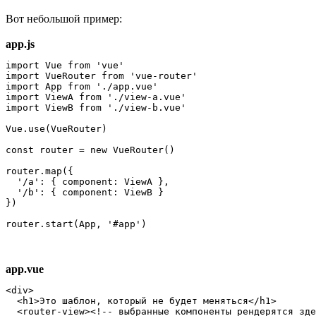
Вот небольшой пример:
app.js
import Vue from 'vue'

import VueRouter from 'vue-router'

import App from './app.vue'

import ViewA from './view-a.vue'

import ViewB from './view-b.vue'

Vue.use(VueRouter)

const router = new VueRouter()

router.map({

  '/a': { component: ViewA },

  '/b': { component: ViewB }

})

router.start(App, '#app')
app.vue
<div>

  <h1>Это шаблон, который не будет меняться</h1>

  <router-view><!-- выбранные компоненты рендерятся зде