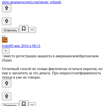
store.steampowered.com/steam_refunds
Ответить
tyderh
9 янв 2016 в 06:11
>вместо регистрации аккаунта в американском\британском
iTunes
Отличный способ не только фактически остаться пиратом, но
еще и заплатить за это деньги. Про некроссплатформенность
тюнца я уже не говорю.
Ответить