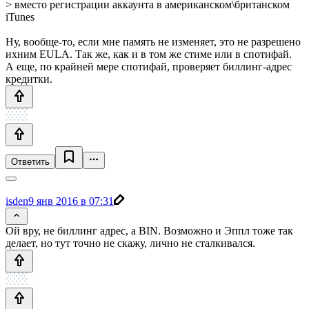
> вместо регистрации аккаунта в американском\британском
iTunes
Ну, вообще-то, если мне память не изменяет, это не разрешено
ихним EULA. Так же, как и в том же стиме или в спотифай.
А еще, по крайней мере спотифай, проверяет биллинг-адрес
кредитки.
Ответить
isden
9 янв 2016 в 07:31
Ой вру, не биллинг адрес, а BIN. Возможно и Эппл тоже так
делает, но тут точно не скажу, лично не сталкивался.