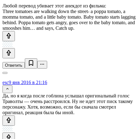
Любой перевод убивает этот анекдот из фильма:
Three tomatoes are walking down the street- a poppa tomato, a
momma tomato, and a little baby tomato. Baby tomato starts lagging
behind. Poppa tomato gets angry, goes over to the baby tomato, and
smooshes him… and says, Catch up.
Ответить
esc
9 янв 2016 в 21:16
Да, но я когда после гоблина услышал оригинальный голос
Траволты — очень расстроился. Ну не идет этот писк такому
персонажу. Хотя, возможно, если бы сначала смотрел
оригинал, реакция была бы иной.