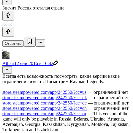
Значит Россия отсталая страна.
Ответить
Athari
12 янв 2016 в 16:42
Всегда есть возможность посмотреть, какие версии какие
ограничения имеют. Посмотрим Rayman Legends:
store.steampowered.com/app/242550/?cc=us
— ограничений нет
store.steampowered.com/app/242550/?cc=uk
— ограничений нет
store.steampowered.com/app/242550/?cc=de
— ограничений нет
store.steampowered.com/app/242550/?cc=ch
— ограничений нет
store.steampowered.com/app/242550/?cc=ru
— This version of the
game will only be playable in Russia, Belarus, Ukraine, Armenia,
Azerbaijan, Georgia, Kazakhstan, Kyrgyzstan, Moldova, Tajikistan,
Turkmenistan and Uzbekistan.