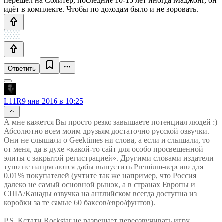
перешел на Солитер, последние 10-15 лет иногда Маджонг, он
идёт в комплекте. Чтобы по доходам было и не воровать.
Ответить
L11R
9 янв 2016 в 10:25
А мне кажется Вы просто резко завышаете потенциал людей :)
Абсолютно всем моим друзьям достаточно русской озвучки.
Они не слышали о Geektimes ни слова, а если и слышали, то
от меня, да в духе «какой-то сайт для особо просвещенной
элиты с закрытой регистрацией». Другими словами издатели
тупо не напрягаются дабы выпустить Premium-версию для
0.01% покупателей (учтите так же например, что Россия
далеко не самый основной рынок, а в странах Европы и
США/Канады озвучка на английском всегда доступна из
коробки за те самые 60 баксов/евро/фунтов).
P.S. Кстати Rockstar не разрешает переозвучивать игру,