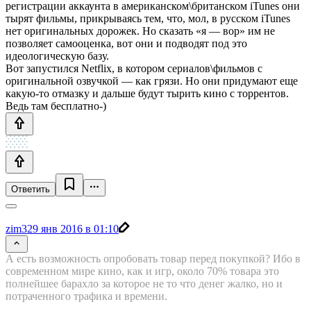
регистрации аккаунта в американском\британском iTunes они
тырят фильмы, прикрываясь тем, что, мол, в русском iTunes
нет оригинальных дорожек. Но сказать «я — вор» им не
позволяет самооценка, вот они и подводят под это
идеологическую базу.
Вот запустился Netflix, в котором сериалов\фильмов с
оригинальной озвучкой — как грязи. Но они придумают еще
какую-то отмазку и дальше будут тырить кино с торрентов.
Ведь там бесплатно-)
Ответить
zim32
9 янв 2016 в 01:10
А есть возможность опробовать товар перед покупкой? Ибо в
современном мире кино, как и игр, около 70% товара это
полнейшее барахло за которое не то что денег жалко, но и
потраченного трафика и времени.