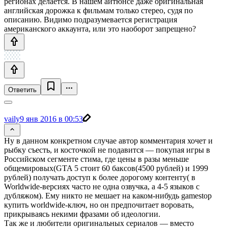
регионах делается. В нашем айтюнсе даже оригинальная
английская дорожка к фильмам только стерео, судя по
описанию. Видимо подразумевается регистрация
американского аккаунта, или это наоборот запрещено?
Ответить
vaily
9 янв 2016 в 00:53
Ну в данном конкретном случае автор комментария хочет и
рыбку съесть, и косточкой не подавится — покупая игры в
Российском сегменте стима, где цены в разы меньше
общемировых(GTA 5 стоит 60 баксов(4500 рублей) и 1999
рублей) получать доступ к более дорогому контенту( в
Worldwide-версиях часто не одна озвучка, а 4-5 языков с
дубляжом). Ему никто не мешает на каком-нибудь gamestop
купить worldwide-ключ, но он предпочитает воровать,
прикрываясь некими фразами об идеологии.
Так же и любители оригинальных сериалов — вместо