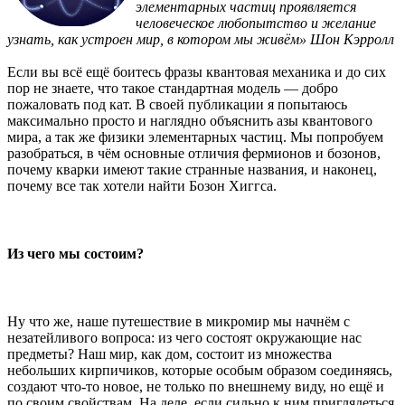
элементарных частиц проявляется
человеческое любопытство и желание
узнать, как устроен мир, в котором мы живём» Шон Кэрролл
Если вы всё ещё боитесь фразы квантовая механика и до сих
пор не знаете, что такое стандартная модель — добро
пожаловать под кат. В своей публикации я попытаюсь
максимально просто и наглядно объяснить азы квантового
мира, а так же физики элементарных частиц. Мы попробуем
разобраться, в чём основные отличия фермионов и бозонов,
почему кварки имеют такие странные названия, и наконец,
почему все так хотели найти Бозон Хиггса.
Из чего мы состоим?
Ну что же, наше путешествие в микромир мы начнём с
незатейливого вопроса: из чего состоят окружающие нас
предметы? Наш мир, как дом, состоит из множества
небольших кирпичиков, которые особым образом соединяясь,
создают что-то новое, не только по внешнему виду, но ещё и
по своим свойствам. На деле, если сильно к ним приглядеться,