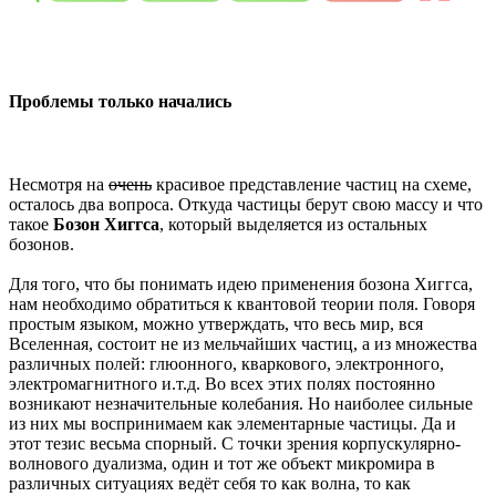
Проблемы только начались
Несмотря на
очень
красивое представление частиц на схеме,
осталось два вопроса. Откуда частицы берут свою массу и что
такое
Бозон Хиггса
, который выделяется из остальных
бозонов.
Для того, что бы понимать идею применения бозона Хиггса,
нам необходимо обратиться к квантовой теории поля. Говоря
простым языком, можно утверждать, что весь мир, вся
Вселенная, состоит не из мельчайших частиц, а из множества
различных полей: глюонного, кваркового, электронного,
электромагнитного и.т.д. Во всех этих полях постоянно
возникают незначительные колебания. Но наиболее сильные
из них мы воспринимаем как элементарные частицы. Да и
этот тезис весьма спорный. С точки зрения корпускулярно-
волнового дуализма, один и тот же объект микромира в
различных ситуациях ведёт себя то как волна, то как