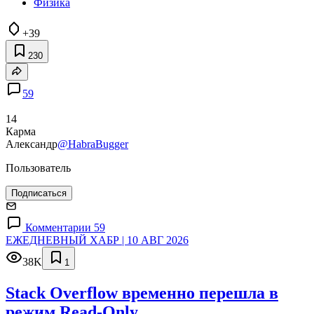
Физика
+39
230
59
14
Карма
Александр
@HabraBugger
Пользователь
Подписаться
Комментарии 59
ЕЖЕДНЕВНЫЙ ХАБР | 10 АВГ 2026
38K
1
Stack Overflow временно перешла в
режим Read-Only