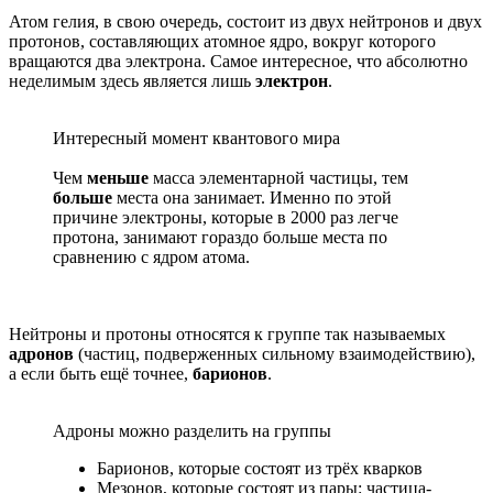
Атом гелия, в свою очередь, состоит из двух нейтронов и двух
протонов, составляющих атомное ядро, вокруг которого
вращаются два электрона. Самое интересное, что абсолютно
неделимым здесь является лишь
электрон
.
Интересный момент квантового мира
Чем
меньше
масса элементарной частицы, тем
больше
места она занимает. Именно по этой
причине электроны, которые в 2000 раз легче
протона, занимают гораздо больше места по
сравнению с ядром атома.
Нейтроны и протоны относятся к группе так называемых
адронов
(частиц, подверженных сильному взаимодействию),
а если быть ещё точнее,
барионов
.
Адроны можно разделить на группы
Барионов, которые состоят из трёх кварков
Мезонов, которые состоят из пары: частица-