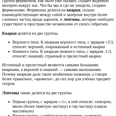
Группа фермионов, как было уже сказано, создаёт видимую
материю вокруг нас. Что бы мы и где ни увидели, создано
фермионами. Фермионы делятся на
кварки
, сильно
взаимодействующие между собой и запертые внутри более
сложных частиц вроде адронов, и
лептоны
, которые свободно
существуют в пространстве независимо от своих собратьев.
Кварки
делятся на две группы.
Верхнего типа. К кваркам верхнего типа, с зарядом +2\3,
относят: верхний, очарованный и истинный кварки
Нижнего типа. К кваркам нижнего типа, с зарядом -1\3,
относят: нижний, странный и прелестный кварки
Истинный и прелестный являются самыми большими
кварками, а верхний и нижний — самыми маленькими.
Почему кваркам дали такие необычные названия, а говоря
более правильно, «ароматы», до сих пор для учёных предмет
споров.
Лептоны
также делятся на две группы.
Первая группа, с зарядом «-1», к ней относят: электрон,
мюон (более тяжёлую частицу) и тау-частицу (самую
массивную)
Вторая группа, с нейтральным зарядом, содержит: