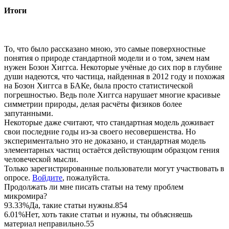
Итоги
То, что было рассказано мною, это самые поверхностные
понятия о природе стандартной модели и о том, зачем нам
нужен Бозон Хиггса. Некоторые учёные до сих пор в глубине
души надеются, что частица, найденная в 2012 году и похожая
на Бозон Хиггса в БАКе, была просто статистической
погрешностью. Ведь поле Хиггса нарушает многие красивые
симметрии природы, делая расчёты физиков более
запутанными.
Некоторые даже считают, что стандартная модель доживает
свои последние годы из-за своего несовершенства. Но
экспериментально это не доказано, и стандартная модель
элементарных частиц остаётся действующим образцом гения
человеческой мысли.
Только зарегистрированные пользователи могут участвовать в
опросе.
Войдите
, пожалуйста.
Продолжать ли мне писать статьи на тему проблем
микромира?
93.33%
Да, такие статьи нужны.
854
6.01%
Нет, хоть такие статьи и нужны, ты объясняешь
материал неправильно.
55