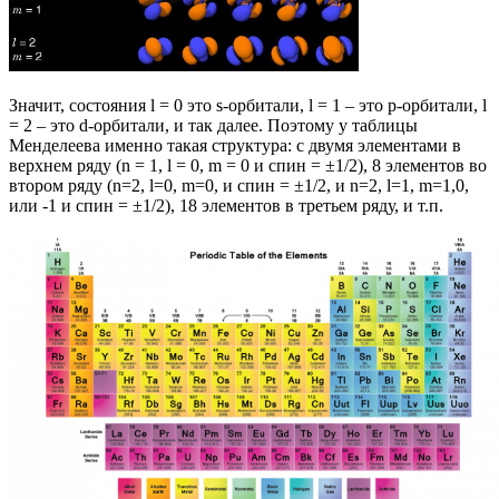
Значит, состояния l = 0 это s-орбитали, l = 1 – это p-орбитали, l
= 2 – это d-орбитали, и так далее. Поэтому у таблицы
Менделеева именно такая структура: с двумя элементами в
верхнем ряду (n = 1, l = 0, m = 0 и спин = ±1/2), 8 элементов во
втором ряду (n=2, l=0, m=0, и спин = ±1/2, и n=2, l=1, m=1,0,
или -1 и спин = ±1/2), 18 элементов в третьем ряду, и т.п.