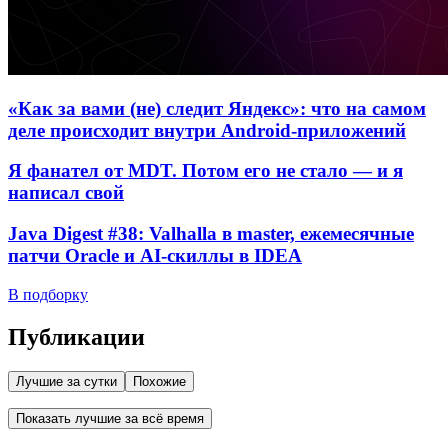
«Как за вами (не) следит Яндекс»: что на самом
деле происходит внутри Android-приложений
Я фанател от MDT. Потом его не стало — и я
написал свой
Java Digest #38: Valhalla в master, ежемесячные
патчи Oracle и AI-скиллы в IDEA
В подборку
Публикации
Лучшие за сутки
Похожие
Показать лучшие за всё время