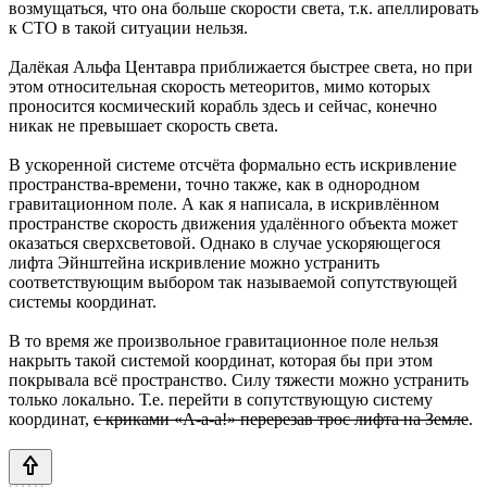
возмущаться, что она больше скорости света, т.к. апеллировать
к СТО в такой ситуации нельзя.
Далёкая Альфа Центавра приближается быстрее света, но при
этом относительная скорость метеоритов, мимо которых
проносится космический корабль здесь и сейчас, конечно
никак не превышает скорость света.
В ускоренной системе отсчёта формально есть искривление
пространства-времени, точно также, как в однородном
гравитационном поле. А как я написала, в искривлённом
пространстве скорость движения удалённого объекта может
оказаться сверхсветовой. Однако в случае ускоряющегося
лифта Эйнштейна искривление можно устранить
соответствующим выбором так называемой сопутствующей
системы координат.
В то время же произвольное гравитационное поле нельзя
накрыть такой системой координат, которая бы при этом
покрывала всё пространство. Силу тяжести можно устранить
только локально. Т.е. перейти в сопутствующую систему
координат,
с криками «А-а-а!» перерезав трос лифта на Земле
.