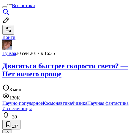
Все потоки
Войти
Tyusha
30 сен 2017 в 16:35
Двигаться быстрее скорости света? —
Нет ничего проще
8 мин
130K
Научно-популярное
Космонавтика
Физика
Научная фантастика
Из песочницы
+39
137