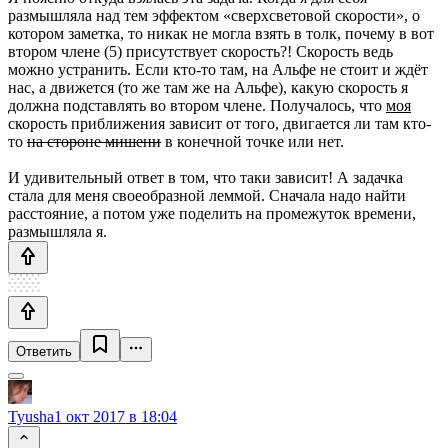
размышляла над тем эффектом «сверхсветовой скорости», о
котором заметка, то никак не могла взять в толк, почему в вот
втором члене (5) присутствует скорость?! Скорость ведь
можно устранить. Если кто-то там, на Альфе не стоит и ждёт
нас, а движется (то же там же на Альфе), какую скорость я
должна подставлять во втором члене. Получалось, что
моя
скорость приближения зависит от того, двигается ли там кто-
то
на стороне мишени
в конечной точке или нет.
И удивительный ответ в том, что таки зависит! А задачка
стала для меня своеобразной леммой. Сначала надо найти
расстояние, а потом уже поделить на промежуток времени,
размышляла я.
Ответить
Tyusha
1 окт 2017 в 18:04