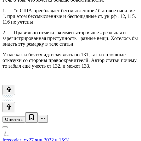
1. "в США преобладает бессмысленное / бытовое насилие
", при этом бессмысленные и беспощадные ст. ук рф 112, 115,
116 не учтены
2. Правильно отметил комментатор выше - реальная и
зарегистрированная преступность - разные вещи. Хотелось бы
видеть эту ремарку в теле статьи.
У нас как и боятся идти заявлять по 131, так и сплошные
отказухи со стороны правоохранитеелй. Автор статьи почему-
то забыл ещё учесть ст 132, и может 133.
Ответить
freecoder_xx
27 янв 2022 в 15:31