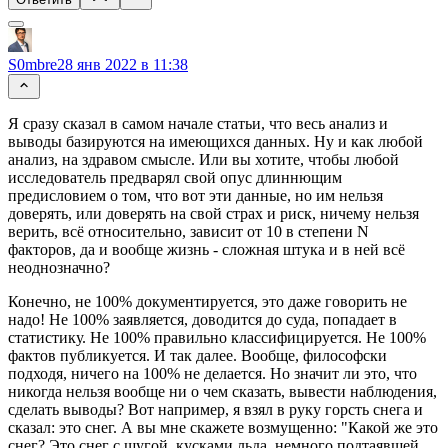
S0mbre
28 янв 2022 в 11:38
Я сразу сказал в самом начале статьи, что весь анализ и
выводы базируются на имеющихся данных. Ну и как любой
анализ, на здравом смысле. Или вы хотите, чтобы любой
исследователь предварял свой опус длиннющим
предисловием о том, что вот эти данные, но им нельзя
доверять, или доверять на свой страх и риск, ничему нельзя
верить, всё относительно, зависит от 10 в степени N
факторов, да и вообще жизнь - сложная штука и в ней всё
неоднозначно?
Конечно, не 100% документируется, это даже говорить не
надо! Не 100% заявляется, доводится до суда, попадает в
статистику. Не 100% правильно классифицируется. Не 100%
фактов публикуется. И так далее. Вообще, философски
подходя, ничего на 100% не делается. Но значит ли это, что
никогда нельзя вообще ни о чем сказать, вывести наблюдения,
сделать выводы? Вот например, я взял в руку горсть снега и
сказал: это снег. А вы мне скажете возмущенно: "Какой же это
снег? Это снег с шугой, кусками льда, немного подтаявшей