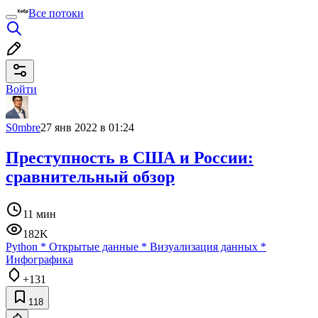
Все потоки
Войти
S0mbre
27 янв 2022 в 01:24
Преступность в США и России:
сравнительный обзор
11 мин
182K
Python
*
Открытые данные
*
Визуализация данных
*
Инфографика
+131
118