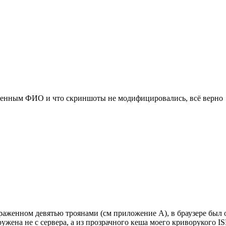
деленным ФИО и что скриншоты не модифицировались, всё верно
араженном девятью троянами (см приложение А), в браузере был
жена не с сервера, а из прозрачного кеша моего криворукого ISP.