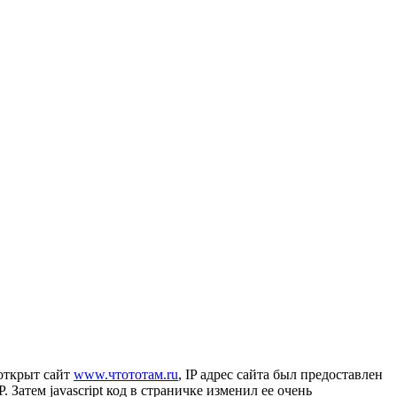
 открыт сайт
www.чтототам.ru
, IP адрес сайта был предоставлен
 Затем javascript код в страничке изменил ее очень