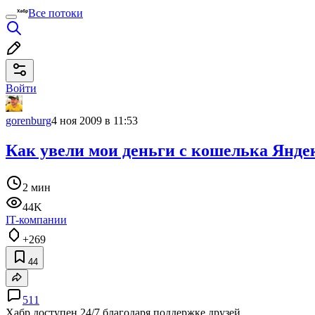
Все потоки
Войти
gorenburg
4 ноя 2009 в 11:53
Как увели мои деньги с кошелька Яндек
2 мин
44K
IT-компании
+269
44
511
Хабр доступен 24/7 благодаря поддержке друзей