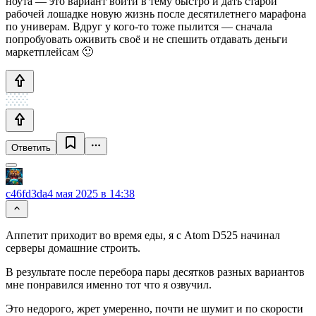
ноута — это вариант войти в тему быстро и дать старой
рабочей лошадке новую жизнь после десятилетнего марафона
по универам. Вдруг у кого-то тоже пылится — сначала
попробуовать оживить своё и не спешить отдавать деньги
маркетплейсам 🙂
Ответить
c46fd3da
4 мая 2025 в 14:38
Аппетит приходит во время еды, я с Atom D525 начинал
серверы домашние строить.
В результате после перебора пары десятков разных вариантов
мне понравился именно тот что я озвучил.
Это недорого, жрет умеренно, почти не шумит и по скорости