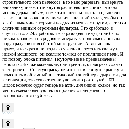
строительного bosh пылесоса. Его надо разрезать, вывернуть
наизнанку, поместить внутрь распирающие спицы, чтобы
мешок держал объем, поместить ноут на подставке, заклеить
разрезы и на горловину поставить внешний кулер, чтобы он
как бы выкачивал горячий воздух из мешка с ноутом, а стенки
служили единым огромным фильтром. Это сработало, и
спустя 3 года 24/7 работы, я его разобрал и внутри не было
никаких залежей и средняя температура поднялась лишь на
пару градусов от всей этой конструкции. А вот мешок
приходилось раз в полгода аккуратно пылесосить сверху на
низкой мощности, он реально темнел от прилипшей пыли. И
по поводу блока питания. Ноутбучные не предназначены
работать 24/7, же маленькие, они греются, от нагрева сохнут
электролиты. Советую раскурочить его, выкинуть крышку и
поместить в объемный пластиковый контейнер с дырками для
вентиляции, это существенно увеличит срок службы БП.
Видок конечно будет теперь не ахти, дичайший колхоз, но так
мы отсекаем большую часть проблем от нецелевого
использования ноубтука.