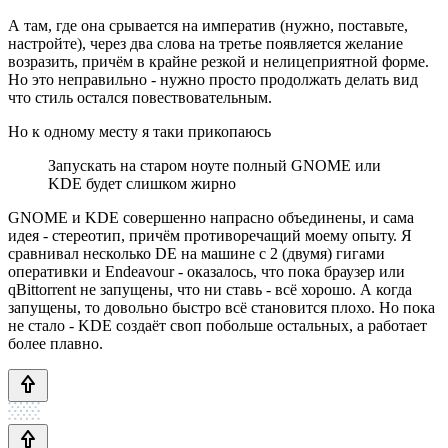
А там, где она срывается на императив (нужно, поставьте,
настройте), через два слова на третье появляется желание
возразить, причём в крайне резкой и нелицеприятной форме.
Но это неправильно - нужно просто продолжать делать вид
что стиль остался повествовательным.
Но к одному месту я таки прикопаюсь
Запускать на старом ноуте полный GNOME или
KDE будет слишком жирно
GNOME и KDE совершенно напрасно объединены, и сама
идея - стереотип, причём противоречащий моему опыту. Я
сравнивал несколько DE на машине с 2 (двумя) гигами
оперативки и Endeavour - оказалось, что пока браузер или
qBittorrent не запущены, что ни ставь - всё хорошо. А когда
запущены, то довольно быстро всё становится плохо. Но пока
не стало - KDE создаёт своп побольше остальных, а работает
более плавно.