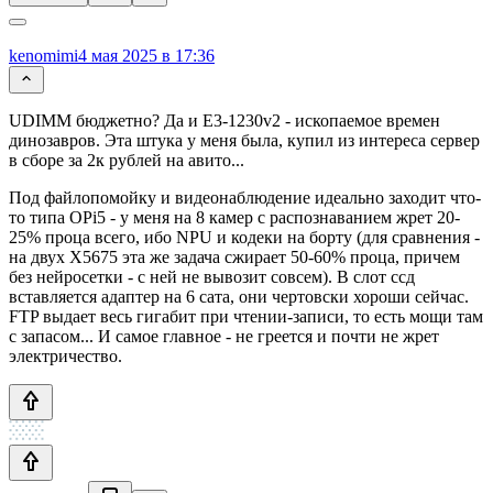
kenomimi
4 мая 2025 в 17:36
UDIMM бюджетно? Да и E3-1230v2 - ископаемое времен
динозавров. Эта штука у меня была, купил из интереса сервер
в сборе за 2к рублей на авито...
Под файлопомойку и видеонаблюдение идеально заходит что-
то типа OPi5 - у меня на 8 камер с распознаванием жрет 20-
25% проца всего, ибо NPU и кодеки на борту (для сравнения -
на двух Х5675 эта же задача сжирает 50-60% проца, причем
без нейросетки - с ней не вывозит совсем). В слот ссд
вставляется адаптер на 6 сата, они чертовски хороши сейчас.
FTP выдает весь гигабит при чтении-записи, то есть мощи там
с запасом... И самое главное - не греется и почти не жрет
электричество.