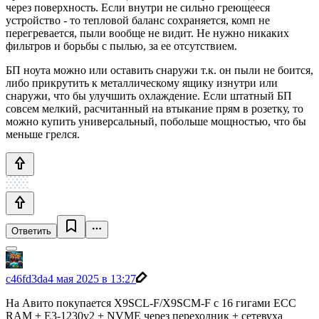
через поверхность. Если внутри не сильно греющееся
устройство - то тепловой баланс сохраняется, комп не
перегревается, пыли вообще не видит. Не нужно никаких
фильтров и борьбы с пылью, за ее отсутствием.
БП ноута можно или оставить снаружи т.к. он пыли не боится,
либо прикрутить к металлическому ящику изнутри или
снаружи, что бы улучшить охлаждение. Если штатный БП
совсем мелкий, расчитанный на втыкание прям в розетку, то
можно купить универсальный, побольше мощностью, что бы
меньше грелся.
Ответить
c46fd3da
4 мая 2025 в 13:27
На Авито покупается X9SCL-F/X9SCM-F с 16 гигами ECC
RAM + E3-1230v2 + NVME через переходник + сетевуха