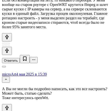
Если без конвертации на лету, то никакого перебора. У меня
вообще на старом роутере с OpenWRT крутится ffmpeg и шлет
сырые куски с IP камеры на сервер, а на сервере склеиваются
куски в единый файл. Загрузка процев околонулевая. Главное
ротацию настроить - у меня выделен раздел на терабайт, где
кроном старые видеозаписи стираются, чтоб всегда было не
более 95% занятого места.
Ответить
microArt
4 мая 2025 в 15:39
А Вы не могли бы подробно написать, как это все настроить?
Может быть, статью сделать?
Тоже интересуюсь openWrt.