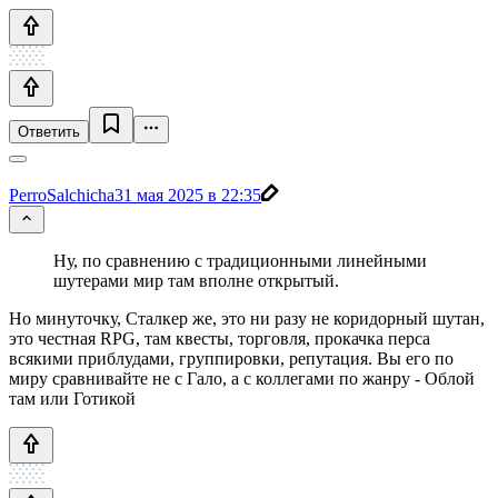
Ответить
PerroSalchicha
31 мая 2025 в 22:35
Ну, по сравнению с традиционными линейными
шутерами мир там вполне открытый.
Но минуточку, Сталкер же, это ни разу не коридорный шутан,
это честная RPG, там квесты, торговля, прокачка перса
всякими приблудами, группировки, репутация. Вы его по
миру сравнивайте не с Гало, а с коллегами по жанру - Облой
там или Готикой