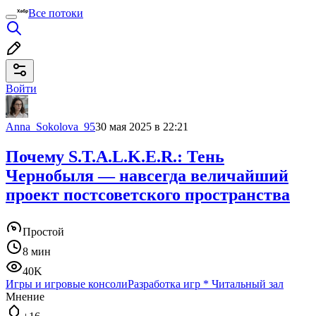
Все потоки
Войти
Anna_Sokolova_95
30 мая 2025 в 22:21
Почему S.T.A.L.K.E.R.: Тень
Чернобыля — навсегда величайший
проект постсоветского пространства
Простой
8 мин
40K
Игры и игровые консоли
Разработка игр
*
Читальный зал
Мнение