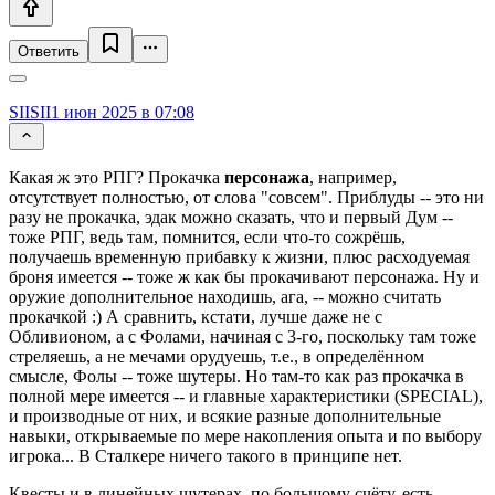
Ответить
SIISII
1 июн 2025 в 07:08
Какая ж это РПГ? Прокачка
персонажа
, например,
отсутствует полностью, от слова "совсем". Приблуды -- это ни
разу не прокачка, эдак можно сказать, что и первый Дум --
тоже РПГ, ведь там, помнится, если что-то сожрёшь,
получаешь временную прибавку к жизни, плюс расходуемая
броня имеется -- тоже ж как бы прокачивают персонажа. Ну и
оружие дополнительное находишь, ага, -- можно считать
прокачкой :) А сравнить, кстати, лучше даже не с
Обливионом, а с Фолами, начиная с 3-го, поскольку там тоже
стреляешь, а не мечами орудуешь, т.е., в определённом
смысле, Фолы -- тоже шутеры. Но там-то как раз прокачка в
полной мере имеется -- и главные характеристики (SPECIAL),
и производные от них, и всякие разные дополнительные
навыки, открываемые по мере накопления опыта и по выбору
игрока... В Сталкере ничего такого в принципе нет.
Квесты и в линейных шутерах, по большому счёту, есть --