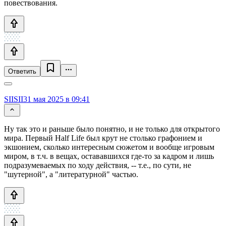
повествования.
Ответить
SIISII
31 мая 2025 в 09:41
Ну так это и раньше было понятно, и не только для открытого
мира. Первый Half Life был крут не столько графонием и
экшонием, сколько интересным сюжетом и вообще игровым
миром, в т.ч. в вещах, остававшихся где-то за кадром и лишь
подразумеваемых по ходу действия, -- т.е., по сути, не
"шутерной", а "литературной" частью.