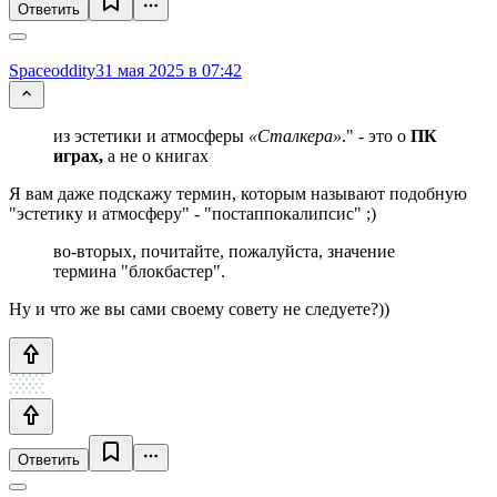
Ответить
Spaceoddity
31 мая 2025 в 07:42
из эстетики и атмосферы
«Сталкера»
." - это о
ПК
играх,
а не о книгах
Я вам даже подскажу термин, которым называют подобную
"эстетику и атмосферу" - "постаппокалипсис" ;)
во-вторых, почитайте, пожалуйста, значение
термина "блокбастер".
Ну и что же вы сами своему совету не следуете?))
Ответить