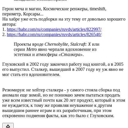
Герои меча и магии, Космические ренжеры, timeshift,
периметр, Корсары...
На хабре уже есть подборки на эту тему от довольно хорошего
автора:
1.
https://habr.com/ru/companies/ruvds/articles/822997/
2.
https://habr.com/ru/companies/ruvds/articles/826540/
Проекты вроде
Chernobylite
,
Stalcraft: X
или
серии
Metro
явно черпали вдохновение из
эстетики и атмосферы
«Сталкера»
.
Глуховский в 2002 году закончил работу над книгой, а в 2005
его выпустил. Сталкер, вышедший в 2007 году ну уж явно не
мог стать его вдохновителем.
Резюмируя: не хейтер сталкера - у самого стояла сборка под
аномали еще зимой, но не понимаю зачем пытаться продать
уже всем известный почти как 20 лет продукт, который в этом
не нуждается, к тому же проявляя неуважение к другим
вышедшим раннее играм и их разработчикам, при этом
откровенно подменяя факты, как это было с Глуховским.