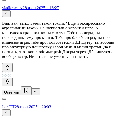
vladkrochev
28 июн 2025 в 16:27
Вай, вай, вай... Зачем такой токсик? Еще и экспрессивно-
агрессивный такой? Не нужно так о хорошей игре. А
макнулся в грязь только ты сам тут. Тебе про игры, ты
переводишь тему про книги. Тебе про блокбастеры, ты про
нишевые игры, тебе про постсоветский 3Д-шутер, ты вообще
про забугорную пошаговку Герои меча и магии третьи. Да и
не знать, что твои любимые рейнДжеры через "Д" пишутся -
вообще позор. Ни читать не умеешь, ни писать.
Ответить
IteraTT
28 июн 2025 в 20:03