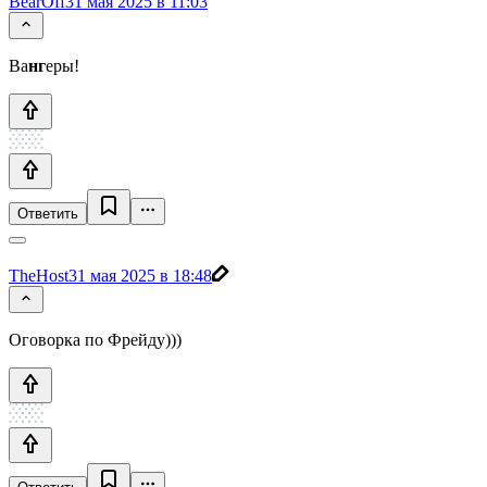
BearOff
31 мая 2025 в 11:03
Ва
нг
еры!
Ответить
TheHost
31 мая 2025 в 18:48
Оговорка по Фрейду)))