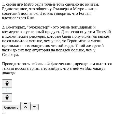
1. серия игр Metro была точь-в-точь сделано по книгам.
Единственное, что общего у Сталкера и Метро - жанр:
советский пост.апок. Это как говорить, что Fortran
вдохновлялся Rust.
2. Во-вторых, "блокбастер" - это очень популярный и
коммерчески успешный продукт. Даже если опустим Timeshift
и Космические ренжеры, которые были популярны на западе
не сильно-то и меньше, чем у нас, то Герои меча и магии
принижать - это кощунство чистой воды. У той же третий
части до сих пор аудитория на порядок больше, чем у
Сталкера.
Проводите хоть небольшой фактчеккинг, прежде чем пытаться
тыкать носом в грязь, а то выйдет, что в неё же Вас макнут
дважды.
Ответить