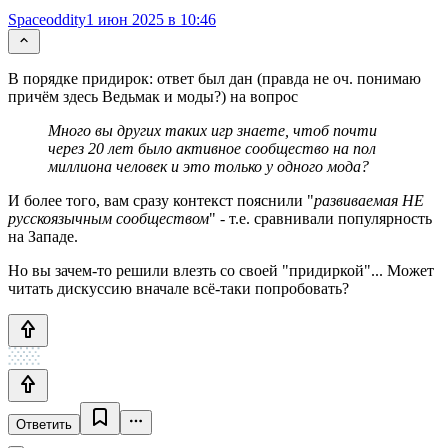
Spaceoddity
1 июн 2025 в 10:46
В порядке придирок: ответ был дан (правда не оч. понимаю
причём здесь Ведьмак и моды?) на вопрос
Много вы других таких игр знаете, чтоб почти
через 20 лет было активное сообщество на пол
миллиона человек и это только у одного мода?
И более того, вам сразу контекст пояснили "
развиваемая НЕ
русскоязычным сообществом
" - т.е. сравнивали популярность
на Западе.
Но вы зачем-то решили влезть со своей "придиркой"... Может
читать дискуссию вначале всё-таки попробовать?
Ответить