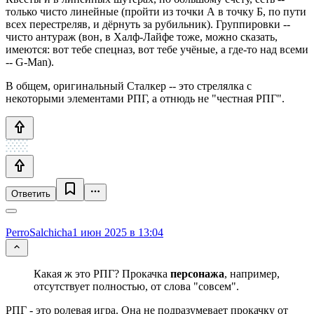
только чисто линейные (пройти из точки А в точку Б, по пути
всех перестреляв, и дёрнуть за рубильник). Группировки --
чисто антураж (вон, в Халф-Лайфе тоже, можно сказать,
имеются: вот тебе спецназ, вот тебе учёные, а где-то над всеми
-- G-Man).
В общем, оригинальный Сталкер -- это стрелялка с
некоторыми элементами РПГ, а отнюдь не "честная РПГ".
Ответить
PerroSalchicha
1 июн 2025 в 13:04
Какая ж это РПГ? Прокачка
персонажа
, например,
отсутствует полностью, от слова "совсем".
РПГ - это ролевая игра. Она не подразумевает прокачку от