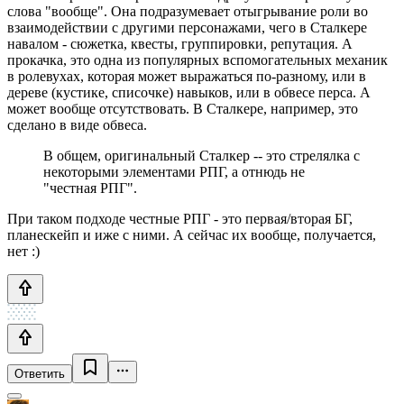
слова "вообще". Она подразумевает отыгрывание роли во
взаимодействии с другими персонажами, чего в Сталкере
навалом - сюжетка, квесты, группировки, репутация. А
прокачка, это одна из популярных вспомогательных механик
в ролевухах, которая может выражаться по-разному, или в
дереве (кустике, списочке) навыков, или в обвесе перса. А
может вообще отсутствовать. В Сталкере, например, это
сделано в виде обвеса.
В общем, оригинальный Сталкер -- это стрелялка с
некоторыми элементами РПГ, а отнюдь не
"честная РПГ".
При таком подходе честные РПГ - это первая/вторая БГ,
планескейп и иже с ними. А сейчас их вообще, получается,
нет :)
Ответить