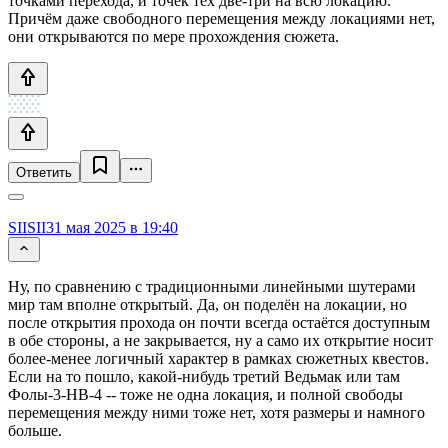
точками перехода, и точек тех две-три на всю локацию.
Причём даже свободного перемещения между локациями нет,
они открываются по мере прохождения сюжета.
Ответить
SIISII
31 мая 2025 в 19:40
Ну, по сравнению с традиционными линейными шутерами
мир там вполне открытый. Да, он поделён на локации, но
после открытия прохода он почти всегда остаётся доступным
в обе стороны, а не закрывается, ну а само их открытие носит
более-менее логичный характер в рамках сюжетных квестов.
Если на то пошло, какой-нибудь третий Ведьмак или там
Фолы-3-НВ-4 -- тоже не одна локация, и полной свободы
перемещения между ними тоже нет, хотя размеры и намного
больше.