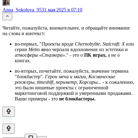
Anna_Sokolova_95
31 мая 2025 в 07:10
Читайте, пожалуйста, внимательнее, и обращайте внимание
на слова и контекст:
во-первых, "Проекты вроде
Chernobylite
,
Stalcraft: X
или
серии
Metro
явно черпали вдохновение из эстетики и
атмосферы
«Сталкера»
." - это о
ПК играх,
а не о
книгах.
во-вторых, почитайте, пожалуйста, значение термина
"блокбастер".
Герои меча и магии, Космические
ренжеры, timeshift, периметр, Корсары...
- к сожалению,
это были нишевые проекты с ограниченной
маркетинговой поддержкой и умеренными продажами.
Ваши примеры - это
не блокбастеры.