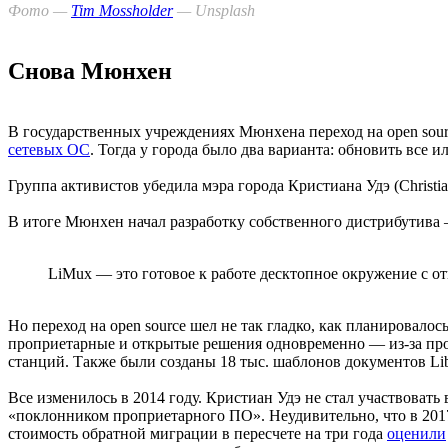
Фото —
Tim Mossholder
— Unsplash
Снова Мюнхен
В государственных учреждениях Мюнхена переход на open sou
сетевых ОС
. Тогда у города было два варианта: обновить все и
Группа активистов убедила мэра города Кристиана Удэ (Christi
В итоге Мюнхен начал разработку собственного дистрибутив
LiMux — это готовое к работе десктопное окружение с о
Но переход на open source шел не так гладко, как планировал
проприетарные и открытые решения одновременно — из-за про
станций. Также были созданы 18 тыс. шаблонов документов Lib
Все изменилось в 2014 году. Кристиан Удэ не стал участвовать
«поклонником проприетарного ПО». Неудивительно, что в 201
стоимость обратной миграции в пересчете на три года
оценили