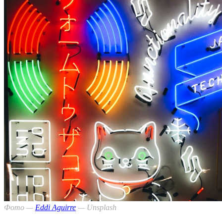
Фото —
Eddi Aguirre
— Unsplash