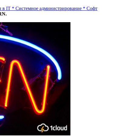
 в IT
*
Системное администрирование
*
Софт
RN.