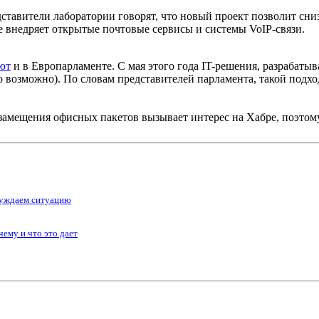
тавители лаборатории говорят, что новый проект позволит сниз
 внедряет открытые почтовые сервисы и системы VoIP-связи.
ют
и в Европарламенте. С мая этого года IT-решения, разрабат
то возможно). По словам представителей парламента, такой под
амещения офисных пакетов вызывает интерес на Хабре, поэтом
суждаем ситуацию
ему и что это дает