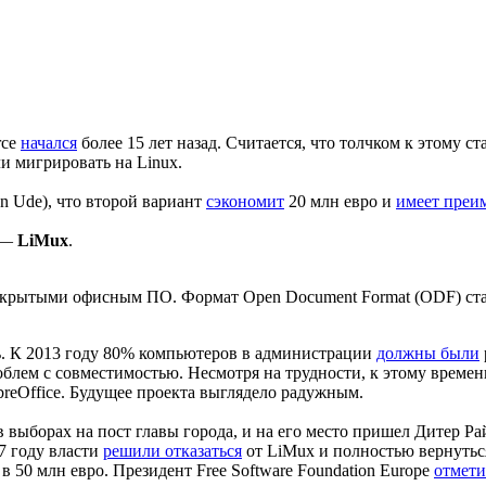
rce
начался
более 15 лет назад. Считается, что толчком к этому 
ли мигрировать на Linux.
an Ude), что второй вариант
сэкономит
20 млн евро и
имеет преи
а —
LiMux
.
ткрытыми офисным ПО. Формат Open Document Format (ODF) стал
ось. К 2013 году 80% компьютеров в администрации
должны были
блем с совместимостью. Несмотря на трудности, к этому време
reOffice. Будущее проекта выглядело радужным.
 в выборах на пост главы города, и на его место пришел Дитер Р
7 году власти
решили отказаться
от LiMux и полностью вернуться
в 50 млн евро. Президент Free Software Foundation Europe
отмети