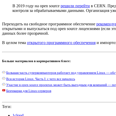
В 2019 году на open source
решили перейти
в CERN. Предс
контроля за обрабатываемыми данными. Организация уже
Переходить на свободное программное обеспечение
рекоменду
открытыми и выпускаться под open source лицензиями (если э
данных более прозрачной.
В целом тема
открытого программного обеспечения
и импортоз
Больше материалов в корпоративном блоге:
Большая часть суперкомпьютеров работает под управлением Linux — об
Вся история Linux. Часть I: с чего все началось
Участие в open source проектах может быть выгодным для компаний — поч
Бенчмарки для Linux-серверов
Теги:
1cloud