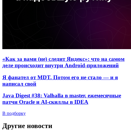
«Как за вами (не) следит Яндекс»: что на самом
деле происходит внутри Android-приложений
Я фанател от MDT. Потом его не стало — и я
написал свой
Java Digest #38: Valhalla в master, ежемесячные
патчи Oracle и AI-скиллы в IDEA
В подборку
Другие новости