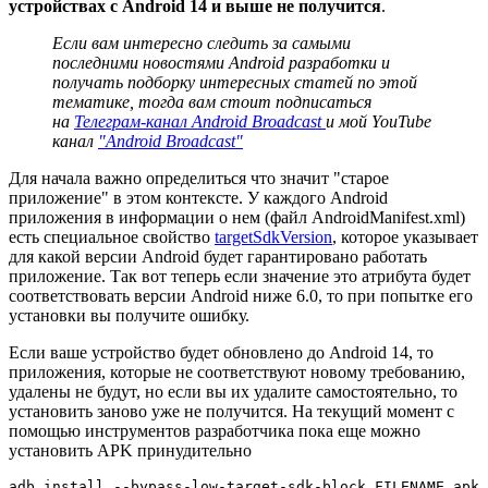
устройствах с Android 14 и выше не получится
.
Если вам интересно следить за самыми
последними новостями Android разработки и
получать подборку интересных статей по этой
тематике, тогда вам стоит подписаться
на
Телеграм-канал Android Broadcast
и мой YouTube
канал
"Android Broadcast"
Для начала важно определиться что значит "старое
приложение" в этом контексте. У каждого Android
приложения в информации о нем (файл AndroidManifest.xml)
есть специальное свойство
targetSdkVersion
, которое указывает
для какой версии Android будет гарантировано работать
приложение. Так вот теперь если значение это атрибута будет
соответствовать версии Android ниже 6.0, то при попытке его
установки вы получите ошибку.
Если ваше устройство будет обновлено до Android 14, то
приложения, которые не соответствуют новому требованию,
удалены не будут, но если вы их удалите самостоятельно, то
установить заново уже не получится. На текущий момент с
помощью инструментов разработчика пока еще можно
установить APK принудительно
adb install --bypass-low-target-sdk-block FILENAME.apk