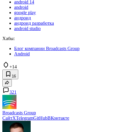
android 14
android
google play
андроид
андроид разработка
android studio
Хабы:
Блог компании Broadcasts Group
Android
+14
16
321
Broadcasts Group
Сайт
X
Telegram
GitHub
ВКонтакте