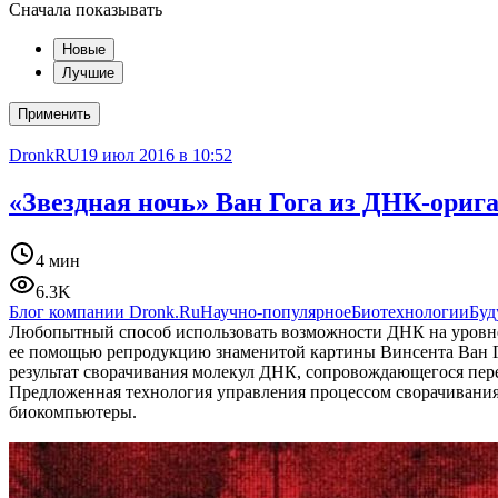
Сначала показывать
Новые
Лучшие
Применить
DronkRU
19 июл 2016 в 10:52
«Звездная ночь» Ван Гога из ДНК-ориг
4 мин
6.3K
Блог компании Dronk.Ru
Научно-популярное
Биотехнологии
Буд
Любопытный способ использовать возможности ДНК на уровне 
ее помощью репродукцию знаменитой картины Винсента Ван Г
результат сворачивания молекул ДНК, сопровождающегося пер
Предложенная технология управления процессом сворачивания
биокомпьютеры.