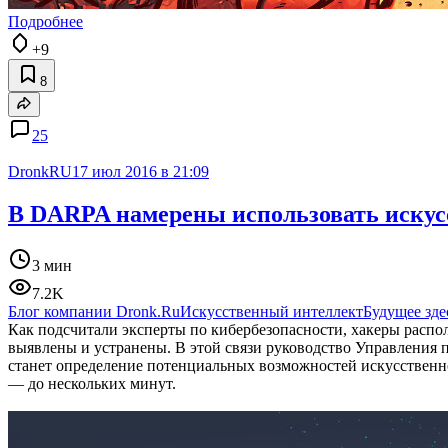
Подробнее
+9
8
25
DronkRU
17 июл 2016 в 21:09
В DARPA намерены использовать искус
3 мин
7.2K
Блог компании Dronk.Ru
Искусственный интеллект
Будущее зде
Как подсчитали эксперты по кибербезопасности, хакеры распола
выявлены и устранены. В этой связи руководство Управления 
станет определение потенциальных возможностей искусственно
— до нескольких минут.