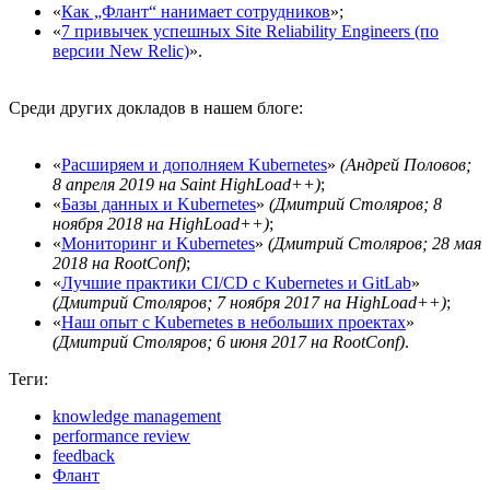
«
Как „Флант“ нанимает сотрудников
»;
«
7 привычек успешных Site Reliability Engineers (по
версии New Relic)
».
Среди других докладов в нашем блоге:
«
Расширяем и дополняем Kubernetes
»
(Андрей Половов;
8 апреля 2019 на Saint HighLoad++)
;
«
Базы данных и Kubernetes
»
(Дмитрий Столяров; 8
ноября 2018 на HighLoad++)
;
«
Мониторинг и Kubernetes
»
(Дмитрий Столяров; 28 мая
2018 на RootConf)
;
«
Лучшие практики CI/CD с Kubernetes и GitLab
»
(Дмитрий Столяров; 7 ноября 2017 на HighLoad++)
;
«
Наш опыт с Kubernetes в небольших проектах
»
(Дмитрий Столяров; 6 июня 2017 на RootConf)
.
Теги:
knowledge management
performance review
feedback
Флант