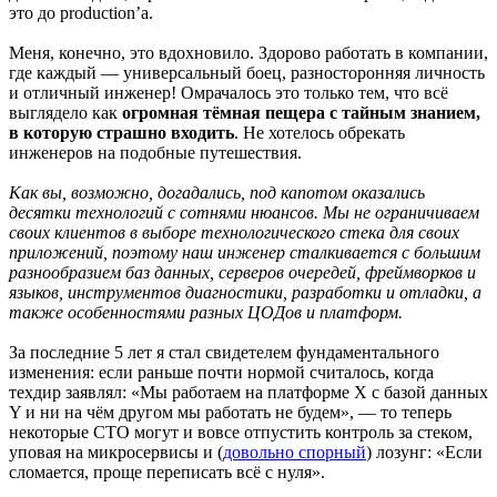
это до production’а.
Меня, конечно, это вдохновило. Здорово работать в компании,
где каждый — универсальный боец, разносторонняя личность
и отличный инженер! Омрачалось это только тем, что всё
выглядело как
огромная тёмная пещера с тайным знанием,
в которую страшно входить
. Не хотелось обрекать
инженеров на подобные путешествия.
Как вы, возможно, догадались, под капотом оказались
десятки технологий с сотнями нюансов. Мы не ограничиваем
своих клиентов в выборе технологического стека для своих
приложений, поэтому наш инженер сталкивается с большим
разнообразием баз данных, серверов очередей, фреймворков и
языков, инструментов диагностики, разработки и отладки, а
также особенностями разных ЦОДов и платформ.
За последние 5 лет я стал свидетелем фундаментального
изменения: если раньше почти нормой считалось, когда
техдир заявлял: «Мы работаем на платформе Х с базой данных
Y и ни на чём другом мы работать не будем», — то теперь
некоторые СТО могут и вовсе отпустить контроль за стеком,
уповая на микросервисы и (
довольно спорный
) лозунг: «Если
сломается, проще переписать всё с нуля».