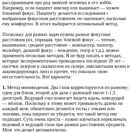
расспрашиваем про род занятий человека и его хобби.
Например, если пациент ювелир или вышивает — нужен
ближний фокус. Пациенту делаются исследования с
выбранным фокусным расстоянием, он оценивает, насколько
ему комфортно. В итоге выбирается оптимальный метод.
Поскольку для разных задач нужны разные фокусные
расстояния (их, упрощая, три: близкий фокус — чтение,
вышивание, среднее расстояние – компьютер, пюпитр,
мольберт, дальний фокус – вождение, театр и т.д.), можно
применить несколько методик. Я не буду писать о методах,
которые экспериментально проводились последние 20 лет –
насечки лазером и скальпелем на склере, имплантация колец и
аккомодирующих линз и прочее, что показало свою
несостоятельность. Вот варианты:
1.
Метод моновидения. Два глаза корректируются по-разному:
один для близи, второй для дали с разницей около 1-1,5
диоптрий. Ведущий глаз помогает видеть вдаль, неведущий
— вблизи. Поскольку к этому может привыкнуть далеко не
каждый мозг, обязательно делаются тесты с очками или
линзами, пока пациент не убедится, что такой метод ему
подходит. Суть очень проста – нужно научиться переключать
ведомый и ведущий глаза при разных расстояниях предмета.
Мозг это делает автоматически.