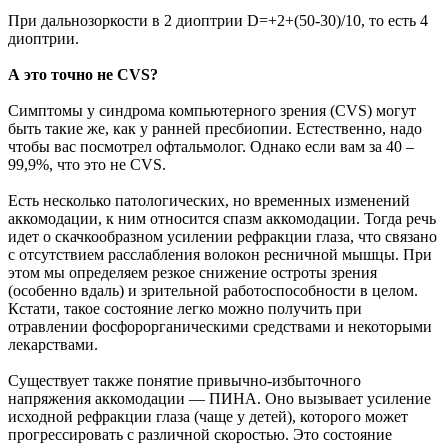
При дальнозоркости в 2 диоптрии D=+2+(50-30)/10, то есть 4
диоптрии.
А это точно не CVS?
Симптомы у синдрома компьютерного зрения (CVS) могут
быть такие же, как у ранней пресбиопии. Естественно, надо
чтобы вас посмотрел офтальмолог. Однако если вам за 40 –
99,9%, что это не CVS.
Есть несколько патологических, но временных изменений
аккомодации, к ним относится спазм аккомодации. Тогда речь
идет о скачкообразном усилении рефракции глаза, что связано
с отсутствием расслабления волокон ресничной мышцы. При
этом мы определяем резкое снижение остроты зрения
(особенно вдаль) и зрительной работоспособности в целом.
Кстати, такое состояние легко можно получить при
отравлении фосфорорганическими средствами и некоторыми
лекарствами.
Существует также понятие привычно-избыточного
напряжения аккомодации — ПИНА. Оно вызывает усиление
исходной рефракции глаза (чаще у детей), которого может
прогрессировать с различной скоростью. Это состояние