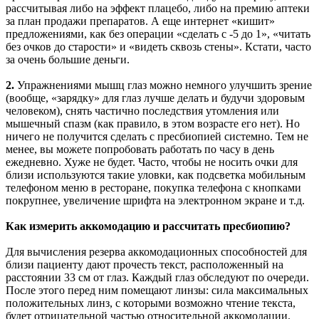
рассчитывая либо на эффект плацебо, либо на премию аптеки
за план продажи препаратов. А еще интернет «кишит»
предложениями, как без операции «сделать с -5 до 1», «читать
без очков до старости» и «видеть сквозь стены». Кстати, часто
за очень большие деньги.
2.
Упражнениями мышц глаз можно немного улучшить зрение
(вообще, «зарядку» для глаз лучше делать и будучи здоровым
человеком), снять частично последствия утомления или
мышечный спазм (как правило, в этом возрасте его нет). Но
ничего не получится сделать с пресбиопией системно. Тем не
менее, вы можете попробовать работать по часу в день
ежедневно. Хуже не будет. Часто, чтобы не носить очки для
близи используются такие уловки, как подсветка мобильным
телефоном меню в ресторане, покупка телефона с кнопками
покрупнее, увеличение шрифта на электронном экране и т.д.
Как измерить аккомодацию и рассчитать пресбиопию?
Для вычисления резерва аккомодационных способностей для
близи пациенту дают прочесть текст, расположенный на
расстоянии 33 см от глаз. Каждый глаз обследуют по очереди.
После этого перед ним помещают линзы: сила максимальных
положительных линз, с которыми возможно чтение текста,
будет отрицательной частью относительной аккомодации.