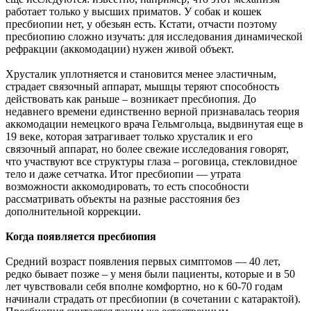
работает только у высших приматов. У собак и кошек
пресбиопии нет, у обезьян есть. Кстати, отчасти поэтому
пресбиопию сложно изучать: для исследования динамической
рефракции (аккомодации) нужен живой объект.
Хрусталик уплотняется и становится менее эластичным,
страдает связочный аппарат, мышцы теряют способность
действовать как раньше – возникает пресбиопия. До
недавнего времени единственно верной признавалась теория
аккомодации немецкого врача Гельмгольца, выдвинутая еще в
19 веке, которая затрагивает только хрусталик и его
связочный аппарат, но более свежие исследования говорят,
что участвуют все структуры глаза – роговица, стекловидное
тело и даже сетчатка. Итог пресбиопии — утрата
возможности аккомодировать, то есть способности
рассматривать объекты на разные расстояния без
дополнительной коррекции.
Когда появляется пресбиопия
Средний возраст появления первых симптомов — 40 лет,
редко бывает позже – у меня были пациенты, которые и в 50
лет чувствовали себя вполне комфортно, но к 60-70 годам
начинали страдать от пресбиопии (в сочетании с катарактой).