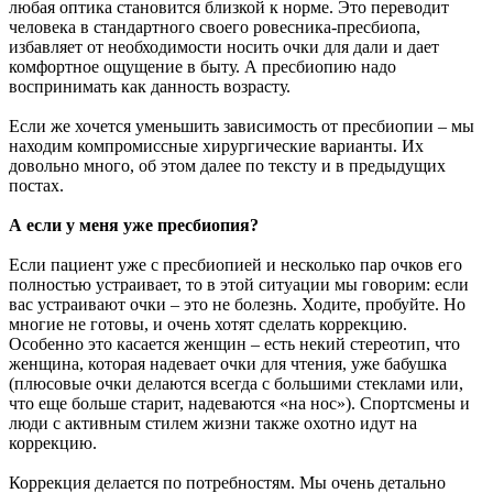
любая оптика становится близкой к норме. Это переводит
человека в стандартного своего ровесника-пресбиопа,
избавляет от необходимости носить очки для дали и дает
комфортное ощущение в быту. А пресбиопию надо
воспринимать как данность возрасту.
Если же хочется уменьшить зависимость от пресбиопии – мы
находим компромиссные хирургические варианты. Их
довольно много, об этом далее по тексту и в предыдущих
постах.
А если у меня уже пресбиопия?
Если пациент уже с пресбиопией и несколько пар очков его
полностью устраивает, то в этой ситуации мы говорим: если
вас устраивают очки – это не болезнь. Ходите, пробуйте. Но
многие не готовы, и очень хотят сделать коррекцию.
Особенно это касается женщин – есть некий стереотип, что
женщина, которая надевает очки для чтения, уже бабушка
(плюсовые очки делаются всегда с большими стеклами или,
что еще больше старит, надеваются «на нос»). Спортсмены и
люди с активным стилем жизни также охотно идут на
коррекцию.
Коррекция делается по потребностям. Мы очень детально