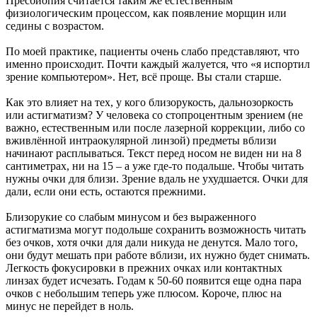
Пресбиопия считается таким же естественным
физиологическим процессом, как появление морщин или
седины с возрастом.
По моей практике, пациенты очень слабо представляют, что
именно происходит. Почти каждый жалуется, что «я испортил
зрение компьютером». Нет, всё проще. Вы стали старше.
Как это влияет на тех, у кого близорукость, дальнозоркость
или астигматизм? У человека со стопроцентным зрением (не
важно, естественным или после лазерной коррекции, либо со
вживлённой интраокулярной линзой) предметы вблизи
начинают расплываться. Текст перед носом не виден ни на 8
сантиметрах, ни на 15 – а уже где-то подальше. Чтобы читать
нужны очки для близи. Зрение вдаль не ухудшается. Очки для
дали, если они есть, остаются прежними.
Близорукие со слабым минусом и без выраженного
астигматизма могут подольше сохранить возможность читать
без очков, хотя очки для дали никуда не денутся. Мало того,
они будут мешать при работе вблизи, их нужно будет снимать.
Легкость фокусировки в прежних очках или контактных
линзах будет исчезать. Годам к 50-60 появится еще одна пара
очков с небольшим теперь уже плюсом. Короче, плюс на
минус не перейдет в ноль.