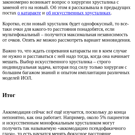
закономерно возникает вопрос о хирургии хрусталика с
заменой его на новый. Об этом я рассказывала в предыдущих
постах
о катаракте
и
об искусственных хрусталиках
.
Коротко, если новый хрусталик будет однофокусный, то все-
таки очки для какого-то расстояния понадобятся, если
мультифокальный – получится максимальная независимость
от очков. Опять же можно рассмотреть вариант моновидения.
Важно то, что ждать созревания катаракты ни в коем случае
не нужно и расставаться с ней надо тогда, когда она начинает
мешать. Выбор искусственного хрусталика – строго
индивидуальная задача, которая под силу только хирургам с
большим багажом знаний и опытом имплантации различных
моделей ИОЛ.
Итог
Аккомодация сейчас всё ещё изучается, поскольку до конца
непонятно, как она работает. Например, около 5% пациентов
и искусственным монофокальным хрусталиком могут
получить так называемую «аккомодацию псевдофакичного
глаза», то есть научатся менять фокусное расстояние