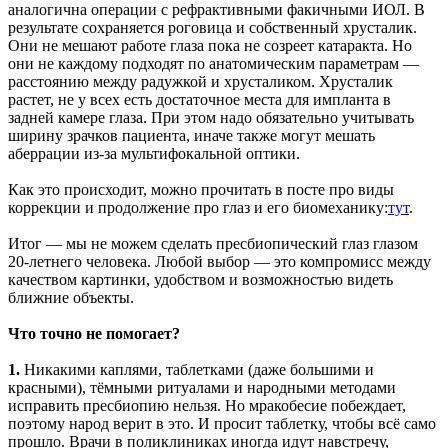
аналогична операции с рефрактивными факичными ИОЛ. В
результате сохраняется роговица и собственный хрусталик.
Они не мешают работе глаза пока не созреет катаракта. Но
они не каждому подходят по анатомическим параметрам —
расстоянию между радужкой и хрусталиком. Хрусталик
растет, не у всех есть достаточное места для импланта в
задней камере глаза. При этом надо обязательно учитывать
ширину зрачков пациента, иначе также могут мешать
аберрации из-за мультифокальной оптики.
Как это происходит, можно прочитать в посте про виды
коррекции и продолжение про глаз и его биомеханику:
тут
.
Итог — мы не можем сделать пресбиопический глаз глазом
20-летнего человека. Любой выбор — это компромисс между
качеством картинки, удобством и возможностью видеть
ближние объекты.
Что точно не помогает?
1.
Никакими каплями, таблетками (даже большими и
красными), тёмными ритуалами и народными методами
исправить пресбиопию нельзя. Но мракобесие побеждает,
поэтому народ верит в это. И просит таблетку, чтобы всё само
прошло. Врачи в поликлиниках иногда идут навстречу,