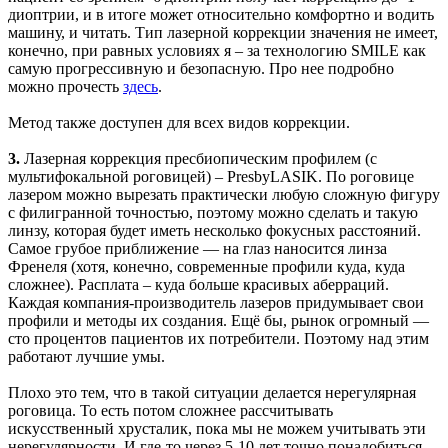
диоптрии, и в итоге может относительно комфортно и водить
машину, и читать. Тип лазерной коррекции значения не имеет,
конечно, при равных условиях я – за технологию SMILE как
самую прогрессивную и безопасную. Про нее подробно
можно прочесть
здесь
.
Метод также доступен для всех видов коррекции.
3.
Лазерная коррекция пресбиопическим профилем (с
мультифокальной роговицей) – PresbyLASIK. По роговице
лазером можно вырезать практически любую сложную фигуру
с филигранной точностью, поэтому можно сделать и такую
линзу, которая будет иметь несколько фокусных расстояний.
Самое грубое приближение — на глаз наносится линза
Френеля (хотя, конечно, современные профили куда, куда
сложнее). Расплата – куда больше красивых аберраций.
Каждая компания-производитель лазеров придумывает свои
профили и методы их создания. Ещё бы, рынок огромный —
сто процентов пациентов их потребители. Поэтому над этим
работают лучшие умы.
Плохо это тем, что в такой ситуации делается нерегулярная
роговица. То есть потом сложнее рассчитывать
искусственный хрусталик, пока мы не можем учитывать эти
нерегулярности. И где-то через 5-10 лет точно понадобиться