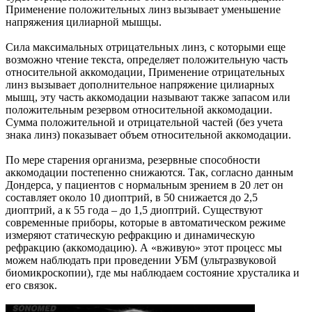
Применение положительных линз вызывает уменьшение
напряжения цилиарной мышцы.
Сила максимальных отрицательных линз, с которыми еще
возможно чтение текста, определяет положительную часть
относительной аккомодации, Применение отрицательных
линз вызывает дополнительное напряжение цилиарных
мышц, эту часть аккомодации называют также запасом или
положительным резервом относительной аккомодации.
Сумма положительной и отрицательной частей (без учета
знака линз) показывает объем относительной аккомодации.
По мере старения организма, резервные способности
аккомодации постепенно снижаются. Так, согласно данным
Дондерса, у пациентов с нормальным зрением в 20 лет он
составляет около 10 диоптрий, в 50 снижается до 2,5
диоптрий, а к 55 года – до 1,5 диоптрий. Существуют
современные приборы, которые в автоматическом режиме
измеряют статическую рефракцию и динамическую
рефракцию (аккомодацию). А «вживую» этот процесс мы
можем наблюдать при проведении УБМ (ультразвуковой
биомикроскопии), где мы наблюдаем состояние хрусталика и
его связок.