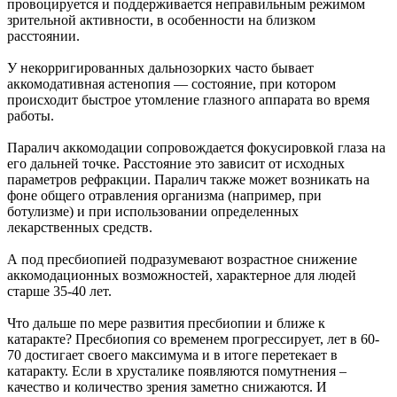
провоцируется и поддерживается неправильным режимом
зрительной активности, в особенности на близком
расстоянии.
У некорригированных дальнозорких часто бывает
аккомодативная астенопия — состояние, при котором
происходит быстрое утомление глазного аппарата во время
работы.
Паралич аккомодации сопровождается фокусировкой глаза на
его дальней точке. Расстояние это зависит от исходных
параметров рефракции. Паралич также может возникать на
фоне общего отравления организма (например, при
ботулизме) и при использовании определенных
лекарственных средств.
А под пресбиопией подразумевают возрастное снижение
аккомодационных возможностей, характерное для людей
старше 35-40 лет.
Что дальше по мере развития пресбиопии и ближе к
катаракте? Пресбиопия со временем прогрессирует, лет в 60-
70 достигает своего максимума и в итоге перетекает в
катаракту. Если в хрусталике появляются помутнения –
качество и количество зрения заметно снижаются. И