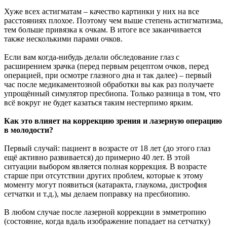
Хуже всех астигматам – качество картинки у них на все
расстояниях плохое. Поэтому чем выше степень астигматизма,
тем больше привязка к очкам. В итоге все заканчивается
также несколькими парами очков.
Если вам когда-нибудь делали обследование глаз с
расширением зрачка (перед первым рецептом очков, перед
операцией, при осмотре глазного дна и так далее) – первый
час после медикаментозной обработки вы как раз получаете
упрощённый симулятор пресбиопа. Только разница в том, что
всё вокруг не будет казаться таким нестерпимо ярким.
Как это влияет на коррекцию зрения и лазерную операцию
в молодости?
Первый случай: пациент в возрасте от 18 лет (до этого глаз
ещё активно развивается) до примерно 40 лет. В этой
ситуации выбором является полная коррекция. В возрасте
старше при отсутствии других проблем, которые к этому
моменту могут появиться (катаракта, глаукома, дистрофия
сетчатки и т.д.), мы делаем поправку на пресбиопию.
В любом случае после лазерной коррекции в эмметропию
(состояние, когда вдаль изображение попадает на сетчатку)