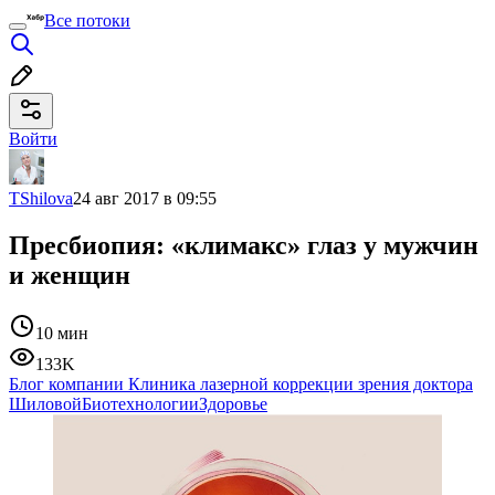
Все потоки
Войти
TShilova
24 авг 2017 в 09:55
Пресбиопия: «климакс» глаз у мужчин
и женщин
10 мин
133K
Блог компании Клиника лазерной коррекции зрения доктора
Шиловой
Биотехнологии
Здоровье