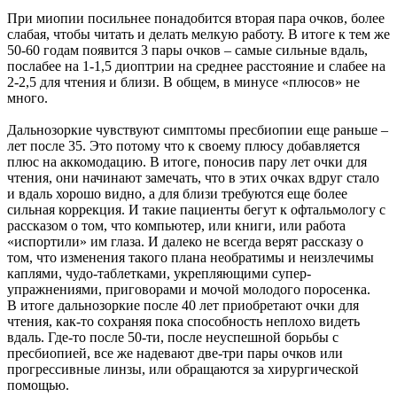
При миопии посильнее понадобится вторая пара очков, более
слабая, чтобы читать и делать мелкую работу. В итоге к тем же
50-60 годам появится 3 пары очков – самые сильные вдаль,
послабее на 1-1,5 диоптрии на среднее расстояние и слабее на
2-2,5 для чтения и близи. В общем, в минусе «плюсов» не
много.
Дальнозоркие чувствуют симптомы пресбиопии еще раньше –
лет после 35. Это потому что к своему плюсу добавляется
плюс на аккомодацию. В итоге, поносив пару лет очки для
чтения, они начинают замечать, что в этих очках вдруг стало
и вдаль хорошо видно, а для близи требуются еще более
сильная коррекция. И такие пациенты бегут к офтальмологу с
рассказом о том, что компьютер, или книги, или работа
«испортили» им глаза. И далеко не всегда верят рассказу о
том, что изменения такого плана необратимы и неизлечимы
каплями, чудо-таблетками, укрепляющими супер-
упражнениями, приговорами и мочой молодого поросенка.
В итоге дальнозоркие после 40 лет приобретают очки для
чтения, как-то сохраняя пока способность неплохо видеть
вдаль. Где-то после 50-ти, после неуспешной борьбы с
пресбиопией, все же надевают две-три пары очков или
прогрессивные линзы, или обращаются за хирургической
помощью.