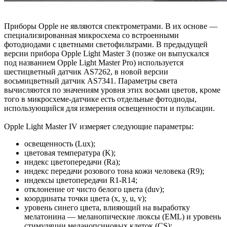
Приборы Opple не являются спектрометрами. В их основе —
специализированная микросхема со встроенными
фотодиодами с цветными светофильтрами. В предыдущей
версии прибора Opple Light Master 3 (позже он выпускался
под названием Opple Light Master Pro) используется
шестицветный датчик AS7262, в новой версии
восьмицветный датчик AS7341. Параметры света
вычисляются по значениям уровня этих восьми цветов, кроме
того в микросхеме-датчике есть отдельные фотодиоды,
использующийся для измерения освещенности и пульсации.
Opple Light Master IV измеряет следующие параметры:
освещенность (Lux);
цветовая температура (K);
индекс цветопередачи (Ra);
индекс передачи розового тона кожи человека (R9);
индексы цветопередачи R1-R14;
отклонение от чисто белого цвета (duv);
координаты точки цвета (x, y, u, v);
уровень синего цвета, влияющий на выработку
мелатонина — меланопические люксы (EML) и уровень
стимуляции меланопсиновых клеток (CS);