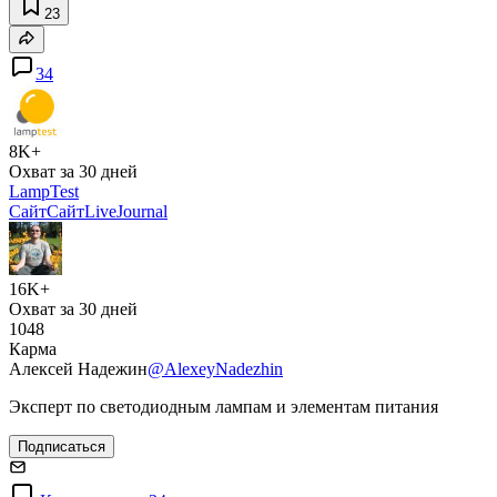
23
34
8K+
Охват за 30 дней
LampTest
Сайт
Сайт
LiveJournal
16K+
Охват за 30 дней
1048
Карма
Алексей Надежин
@AlexeyNadezhin
Эксперт по светодиодным лампам и элементам питания
Подписаться