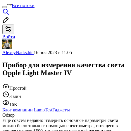
Все потоки
Войти
AlexeyNadezhin
16 ноя 2023 в 11:05
Прибор для измерения качества света
Opple Light Master IV
Простой
3 мин
16K
Блог компании LampTest
Гаджеты
Обзор
Ещё совсем недавно измерить основные параметры света
можно было только с помощью спектрометра, стоящего в
лучшем случае $500, но два года назад всё изменилось —