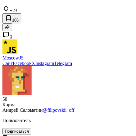
+23
106
0
MoscowJS
Сайт
Facebook
X
Instagram
Telegram
58
Карма
Андрей Саломатин
@filipovskii_off
Пользователь
Подписаться