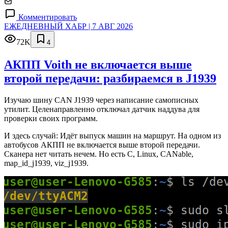
Комментировать
ЕЖЕДНЕВНЫЙ ХАБР | 7 АВГ 2026
72K
4
АКПП Voith не включается выше
второй передачи: разбираемся в J1939
Изучаю шину CAN J1939 через написание самописных
утилит. Целенаправленно отключал датчик наддува для
проверки своих программ.
И здесь случай: Идёт выпуск машин на маршрут. На одном из
автобусов АКПП не включается выше второй передачи.
Сканера нет читать нечем. Но есть C, Linux, CANable,
map_id_j1939, viz_j1939.