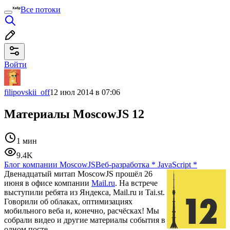
Все потоки
Войти
filipovskii_off
12 июл 2014 в 07:06
Материалы MoscowJS 12
1 мин
9.4K
Блог компании MoscowJS
Веб-разработка
*
JavaScript
*
Двенадцатый митап MoscowJS прошёл 26
июня в офисе компании
Mail.ru
. На встрече
выступили ребята из Яндекса, Mail.ru и Tai.st.
Говорили об облаках, оптимизациях
мобильного веба и, конечно, расчёсках! Мы
собрали видео и другие материалы события в
одном посте.